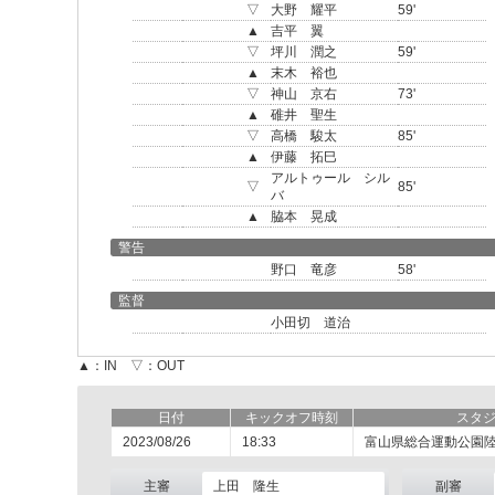
▽
大野 耀平
59'
▲
吉平 翼
▽
坪川 潤之
59'
▲
末木 裕也
▽
神山 京右
73'
▲
碓井 聖生
▽
高橋 駿太
85'
▲
伊藤 拓巳
アルトゥール シル
▽
85'
バ
▲
脇本 晃成
警告
野口 竜彦
58'
監督
小田切 道治
▲：IN ▽：OUT
日付
キックオフ時刻
スタ
2023/08/26
18:33
富山県総合運動公園
主審
上田 隆生
副審