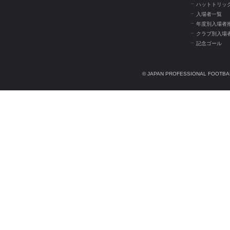
ハットトリッ
入場者一覧
年度別入場者
クラブ別入場
記念ゴール
© JAPAN PROFESSIONAL FOOTBAL