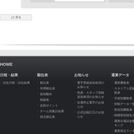
戻る
HOME
日程・結果
順位表
お知らせ
通算データ
試合日程・試合結果
順位表
選手登録追加抹消の
通算勝敗表
お知らせ
年間順位表
スタジアム別
役員・スタッフ登録
敗表
節別動向
追加抹消のお知らせ
天候別勝敗表
戦績表
出場停止選手のお知
対戦データ一
反則ポイント
らせ
状況別勝敗表
チーム別集計結果
公式記録訂正のお知
時間帯別得失
らせ
得点順位表
通算出場試合
キング
通算得点ラン