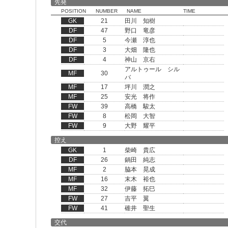
先発
POSITION
NUMBER
NAME
TIME
GK
21
田川 知樹
DF
47
野口 竜彦
DF
5
今瀬 淳也
DF
3
大畑 隆也
DF
4
神山 京右
アルトゥール シル
MF
30
バ
MF
17
坪川 潤之
MF
25
安光 将作
FW
39
高橋 駿太
FW
8
松岡 大智
FW
9
大野 耀平
控え
GK
1
柴崎 貴広
DF
26
鍋田 純志
MF
2
脇本 晃成
MF
16
末木 裕也
MF
32
伊藤 拓巳
FW
27
吉平 翼
FW
41
碓井 聖生
交代