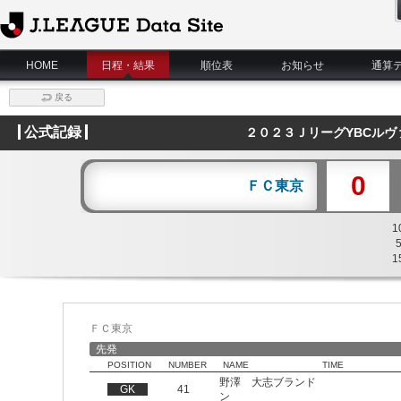
J.League Data Site
HOME
日程・結果
順位表
お知らせ
通算
戻る
公式記録
２０２３ＪリーグYBCルヴ
0
ＦＣ東京
1
1
ＦＣ東京
先発
POSITION
NUMBER
NAME
TIME
野澤 大志ブランド
GK
41
ン