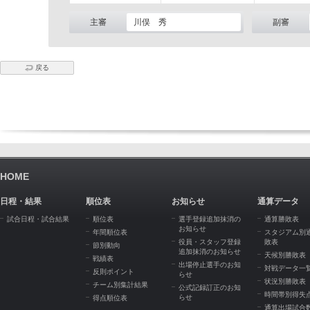
主審
川俣 秀
副審
戻る
HOME
日程・結果
順位表
お知らせ
通算データ
試合日程・試合結果
順位表
選手登録追加抹消の
通算勝敗表
お知らせ
年間順位表
スタジアム別
役員・スタッフ登録
敗表
節別動向
追加抹消のお知らせ
天候別勝敗表
戦績表
出場停止選手のお知
対戦データ一
反則ポイント
らせ
状況別勝敗表
チーム別集計結果
公式記録訂正のお知
時間帯別得失
らせ
得点順位表
通算出場試合