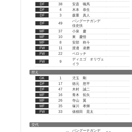
DF
38
安斎 颯馬
DF
4
木本 恭生
DF
3
森重 真人
バングーナガンデ
DF
49
佳史扶
MF
37
小泉 慶
MF
10
東 慶悟
MF
8
安部 柊斗
FW
11
渡邊 凌磨
FW
22
ペロッチ
ディエゴ オリヴェ
FW
9
イラ
控え
GK
1
児玉 剛
DF
17
徳元 悠平
DF
47
木村 誠二
MF
16
青木 拓矢
MF
26
寺山 翼
MF
35
塚川 孝輝
FW
33
俵積田 晃太
交代
バングーナガンデ