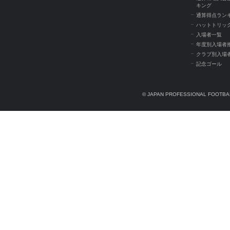
キング
通算得点ラン
ハットトリッ
入場者一覧
年度別入場者
クラブ別入場
記念ゴール
© JAPAN PROFESSIONAL FOOTBAL