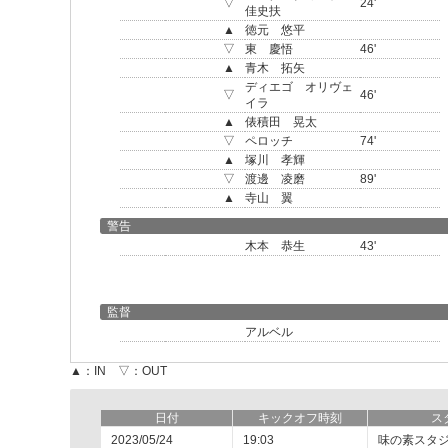
▽
24'
佳史扶
▲
徳元 悠平
▽
東 慶悟
46'
▲
青木 拓矢
ディエゴ オリヴェ
▽
46'
イラ
▲
俵積田 晃太
▽
ペロッチ
74'
▲
塚川 孝輝
▽
渡邊 凌磨
89'
▲
寺山 翼
警告
木本 恭生
43'
監督
アルベル
▲：IN ▽：OUT
日付
キックオフ時刻
ス
2023/05/24
19:03
味の素スタ