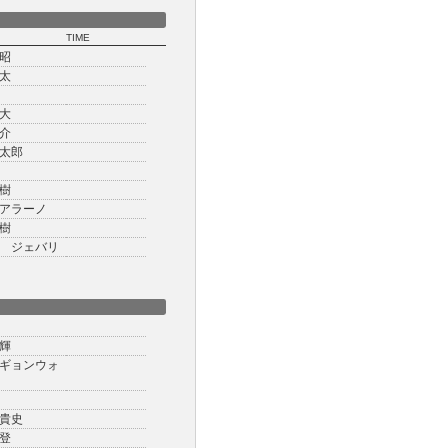
TIME
昭
太
大
介
太郎
樹
アラーノ
樹
 ジェバリ
輝
ギョンウォ
貴史
登