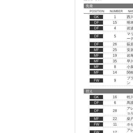
先発
POSITION
NUMBER
NA
GK
1
西
DF
15
明
DF
4
岩
マ
DF
5
ー
DF
26
荻
MF
25
安
MF
19
岩
MF
35
早
MF
8
小
MF
14
関
ブ
FW
9
ン
控え
GK
16
牲
DF
6
馬
ア
DF
28
ョ
MF
22
柴
FW
11
ホ
ア
FW
17