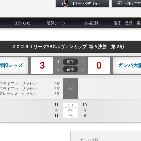
お知らせ
通算データ
出場記録
選手・監督・審
２０２３ＪリーグYBCルヴァンカップ 準々決勝 第２戦
1
前半
0
3
0
浦和レッズ
ガンバ大
2
後半
0
ブライアン リンセン
08'
ブライアン リンセン
63'
得点
アレックス シャルク
86'
11
10
SH
4
5
CK
11
9
FK
ガンバ大阪