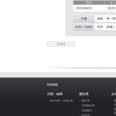
日付
キッ
2023/09/10
19:03
主審
福島 孝一郎
VAR／AVAR
荒木 友輔 /
戻る
HOME
日程・結果
順位表
お
試合日程・試合結果
順位表
年間順位表
節別動向
戦績表