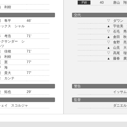
FW
40
唐山 翔
橋 利樹
交代
川 隼平
46'
▽
ダワン
レックス シャル
▲
宇佐美 
▽
石毛 秀
本 考浩
71'
▲
倉田 秋
レクサンダー シ
▽
食野 亮
ルツ
▲
山見 大
泉 佳穂
71'
▽
髙尾 瑠
橋 利樹
▲
藤春 廣
尾 憲
77'
戸 海
根 貴大
77'
セ カンテ
警告
波 拓也
29'
イッサム
監督
チェイ スコルジャ
ダニエル