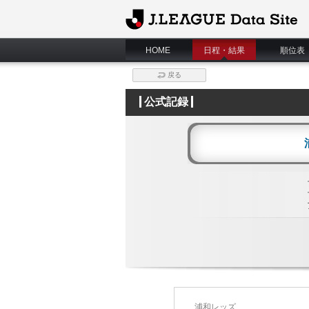
J.League Data Site
HOME
日程・結果
順位表
戻る
公式記録
浦和レッズ