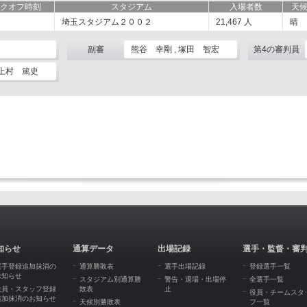
クオフ時刻
スタジアム
入場者数
天
埼玉スタジアム２００２
21,467
人
晴
副審
熊谷 幸剛 , 塚田 智宏
第4の審判員
 上村 篤史
知らせ
通算データ
出場記録
選手・監督・審
選手登録追加抹消の
通算勝敗表
選手出場記録
登録選手一覧
お知らせ
スタジアム別通算勝
警告・退場・出場停
全選手一覧
役員・スタッフ登録
敗表
止
役員・チームスタ
追加抹消のお知らせ
天候別勝敗表
フ一覧