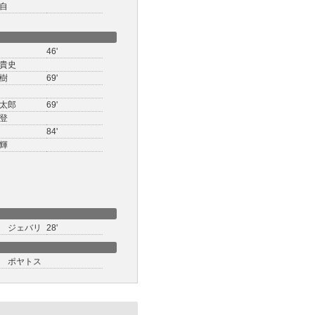
自
46'
貴史
樹
69'
太郎
69'
登
84'
輝
 ジェバリ
28'
 ポヤトス