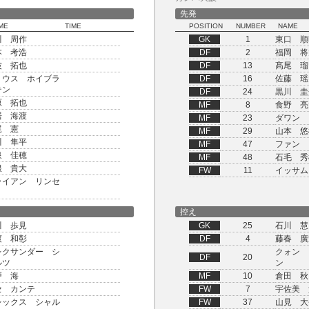
先発
ME
TIME
POSITION
NUMBER
NAME
川 周作
GK
1
東口 順
本 考浩
DF
2
福岡 将
波 拓也
DF
13
髙尾 瑠
リウス ホイブラ
DF
16
佐藤 瑶
テン
DF
24
黒川 圭
原 拓也
MF
8
食野 亮
居 海渡
MF
23
ダワン
尾 憲
MF
29
山本 悠
川 隼平
MF
47
ファン 
泉 佳穂
MF
48
石毛 秀
根 貴大
FW
11
イッサム
ライアン リンセ
控え
川 歩見
GK
25
石川 慧
渡 和彰
DF
4
藤春 廣
レクサンダー シ
クォン 
DF
20
ルツ
ン
戸 海
MF
10
倉田 秋
セ カンテ
FW
7
宇佐美 
レックス シャル
FW
37
山見 大