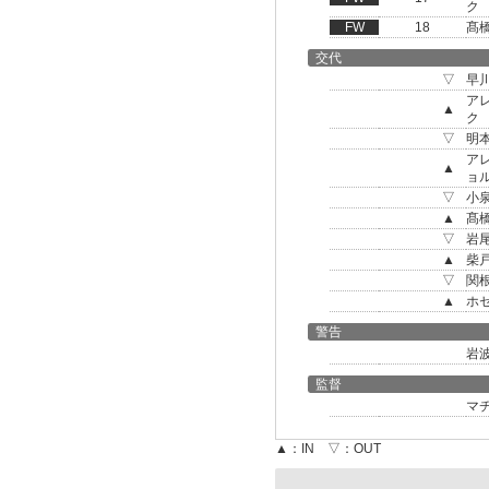
ク
FW
18
髙
交代
▽
早
ア
▲
ク
▽
明
ア
▲
ョ
▽
小
▲
髙
▽
岩
▲
柴
▽
関
▲
ホ
警告
岩
監督
マ
▲：IN ▽：OUT