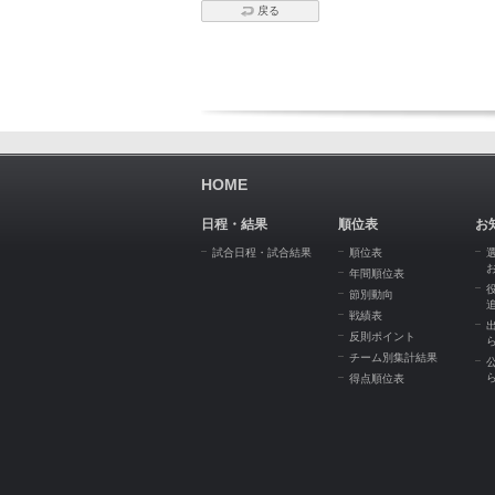
戻る
HOME
日程・結果
順位表
お
試合日程・試合結果
順位表
年間順位表
節別動向
戦績表
反則ポイント
チーム別集計結果
得点順位表