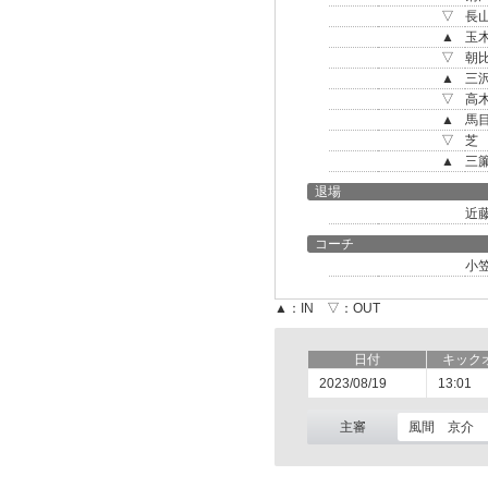
▽
長
▲
玉
▽
朝
▲
三
▽
高
▲
馬
▽
芝
▲
三
退場
近
コーチ
小
▲：IN ▽：OUT
日付
キック
2023/08/19
13:01
主審
風間 京介