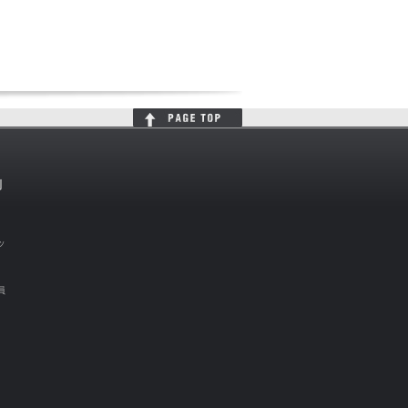
判
ッ
員