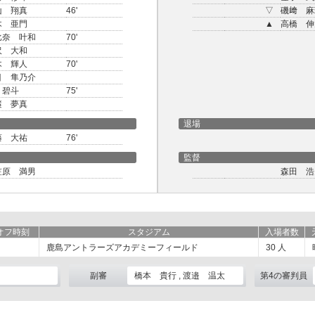
山 翔真
46'
▽
磯﨑 麻
木 亜門
▲
高橋 伸
比奈 叶和
70'
沢 大和
木 輝人
70'
目 隼乃介
 碧斗
75'
簾 夢真
退場
藤 大祐
76'
監督
笠原 満男
森田 浩
オフ時刻
スタジアム
入場者数
鹿島アントラーズアカデミーフィールド
30
人
副審
橋本 貴行 , 渡邉 温太
第4の審判員