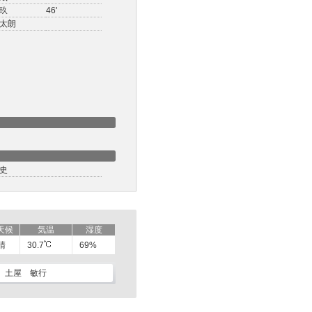
玖
46'
太朗
史
天候
気温
湿度
晴
30.7
69%
土屋 敏行