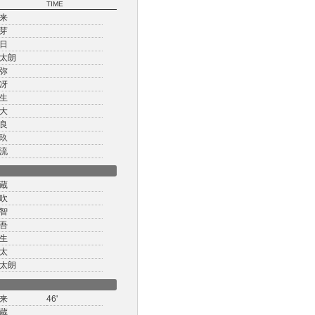
TIME
来
芽
日
太朗
弥
冴
生
大
良
玖
流
蔵
吹
智
吾
生
太
太朗
来
46'
蔵