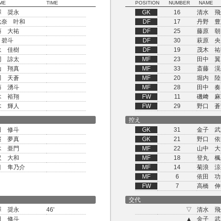
ME
TIME
POSITION
NUMBER
NAME
澤 奨永
GK
16
清水 飛
比奈 叶和
DF
17
丹野 豊
藤 大祐
DF
25
藤原 朝
 碧斗
DF
30
萩原 央
永 佳樹
DF
19
茂木 祐
岡 諒太
MF
23
田中 翼
山 翔真
MF
33
斎藤 滉
川 天蒼
MF
20
堀内 陸
藤 湧斗
MF
28
田中 奏
木 裕翔
FW
11
磯﨑 麻
木 輝人
FW
29
野口 蒼
控え
田 修斗
GK
31
金子 武
簾 夢真
GK
21
野口 依
木 亜門
MF
22
山中 大
沢 大和
MF
18
登丸 楓
目 隼乃介
MF
14
菊浪 涼
MF
6
依田 功
FW
7
高橋 伸
交代
澤 奨永
46'
▽
清水 飛
田 修斗
▲
金子 武