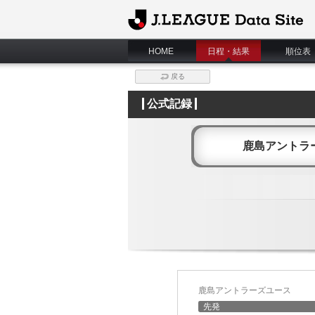
J.League Data Site
HOME
日程・結果
順位表
戻る
公式記録
鹿島アントラ
鹿島アントラーズユース
先発