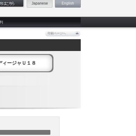
Japanese
English
判
印刷ページへ
ディージャＵ１８