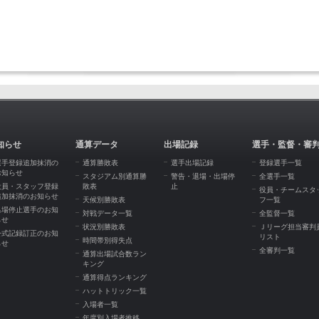
知らせ
通算データ
出場記録
選手・監督・審
選手登録追加抹消の
通算勝敗表
選手出場記録
登録選手一覧
お知らせ
スタジアム別通算勝
警告・退場・出場停
全選手一覧
役員・スタッフ登録
敗表
止
役員・チームスタ
追加抹消のお知らせ
天候別勝敗表
フ一覧
出場停止選手のお知
対戦データ一覧
全監督一覧
らせ
状況別勝敗表
Ｊリーグ担当審判
公式記録訂正のお知
リスト
時間帯別得失点
らせ
全審判一覧
通算出場試合数ラン
キング
通算得点ランキング
ハットトリック一覧
入場者一覧
年度別入場者推移