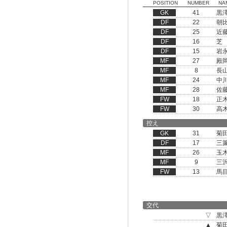
POSITION
NUMBER
NA
GK
41
黒
DF
22
朝
DF
25
近
DF
16
芝
DF
15
岩
MF
27
殿
MF
8
長
MF
24
中
MF
28
佐
FW
18
正
FW
30
高
控え
GK
31
菊
DF
17
三
MF
26
玉
MF
9
三
FW
13
馬
交代
▽
黒
▲
菊