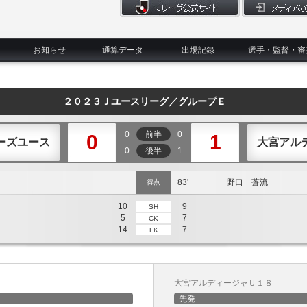
お知らせ
通算データ
出場記録
選手・監督・審
２０２３Ｊユースリーグ／グループＥ
0
前半
0
0
1
ーズユース
大宮アル
0
後半
1
83'
野口 蒼流
得点
10
9
SH
5
7
CK
14
7
FK
大宮アルディージャＵ１８
先発