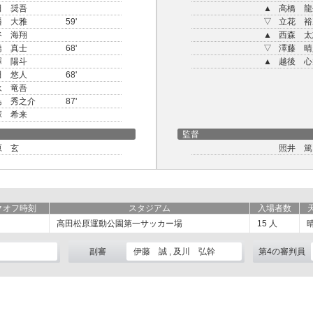
田 奨吾
▲
高橋 龍
幡 大雅
59'
▽
立花 裕
谷 海翔
▲
西森 太
橋 真士
68'
▽
澤藤 晴
澤 陽斗
▲
越後 心
田 悠人
68'
永 竜吾
島 秀之介
87'
塚 希来
監督
原 玄
照井 篤
クオフ時刻
スタジアム
入場者数
高田松原運動公園第一サッカー場
15
人
副審
伊藤 誠 , 及川 弘幹
第4の審判員