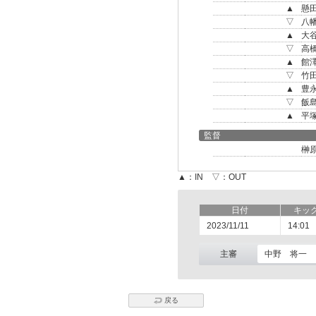
▲
懸
▽
八
▲
大
▽
高
▲
館
▽
竹
▲
豊
▽
飯
▲
平
監督
榊
▲：IN ▽：OUT
日付
キッ
2023/11/11
14:01
主審
中野 将一
戻る