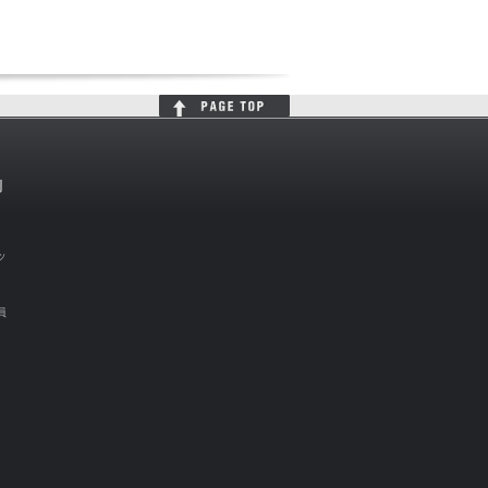
判
ッ
員