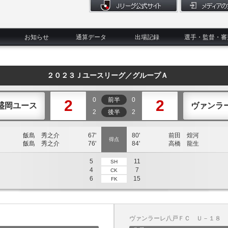
お知らせ
通算データ
出場記録
選手・監督・審
２０２３Ｊユースリーグ／グループＡ
0
前半
0
2
2
盛岡ユース
ヴァンラ
2
後半
2
飯島 秀之介
67'
80'
前田 煌河
得点
飯島 秀之介
76'
84'
高橋 龍生
5
11
SH
4
7
CK
6
15
FK
ヴァンラーレ八戸ＦＣ Ｕ－１８