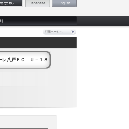
Japanese
English
判
印刷ページへ
ーレ八戸ＦＣ Ｕ－１８