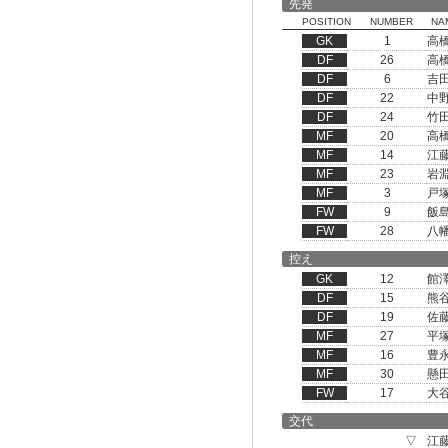
先発
POSITION
NUMBER
NA
GK
1
高
DF
26
高
DF
6
吉
DF
22
中
DF
24
竹
MF
20
高
MF
14
江
MF
23
岩
MF
3
戸
FW
9
飯
FW
28
八
控え
GK
12
館
DF
15
熊
DF
19
佐
MF
27
平
MF
16
豊
MF
30
懸
FW
17
大
交代
▽
江