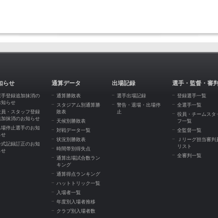
知らせ
通算データ
出場記録
選手・監督・審
選手登録追加抹消の
通算勝敗表
選手出場記録
登録選手一覧
お知らせ
スタジアム別通算勝
警告・退場・出場停
全選手一覧
役員・スタッフ登録
敗表
止
役員・チームスタ
追加抹消のお知らせ
天候別勝敗表
フ一覧
出場停止選手のお知
対戦データ一覧
全監督一覧
らせ
状況別勝敗表
Ｊリーグ担当審判
公式記録訂正のお知
リスト
時間帯別得失点
らせ
全審判一覧
通算出場試合数ラン
キング
通算得点ランキング
ハットトリック一覧
入場者一覧
年度別入場者推移
クラブ別入場者数