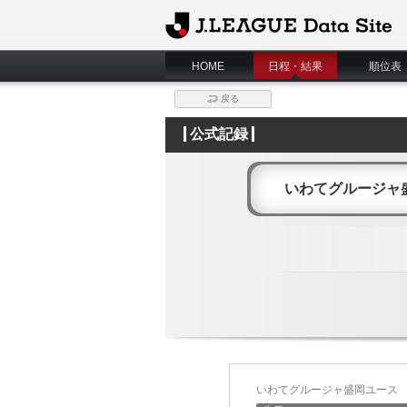
J.League Data Site
HOME
日程・結果
順位表
戻る
公式記録
いわてグルージャ
いわてグルージャ盛岡ユース