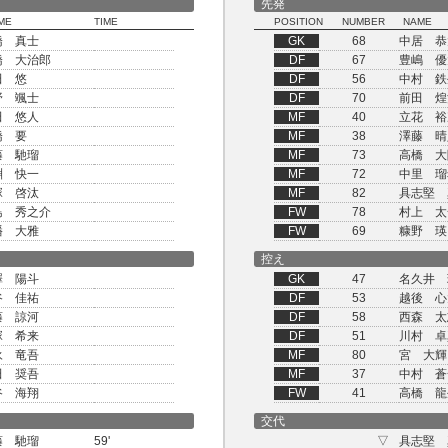
先発
ME
TIME
POSITION
NUMBER
NAME
橋 真士
GK
68
中居 恭
橋 大治郎
DF
67
豊嶋 優
田 悠
DF
56
中村 鉄
野 颯士
DF
70
前田 煌
田 悠人
MF
40
立花 裕
橋 要
MF
38
澤藤 晴
藤 馳瑠
MF
73
高橋 大
淵 快一
MF
72
中里 瑠
塚 啓汰
MF
82
具志堅 
島 秀之介
FW
78
村上 太
幡 大雅
FW
69
糠野 瑛
控え
澤 陽斗
GK
47
名久井 
谷 佳祐
DF
53
越後 心
藤 諒河
DF
58
西森 太
塚 希来
DF
51
川村 卓
永 竜吾
MF
80
宮 大輝
田 奨吾
MF
37
中村 蒼
谷 海翔
FW
41
高橋 龍
交代
藤 馳瑠
59'
▽
具志堅 