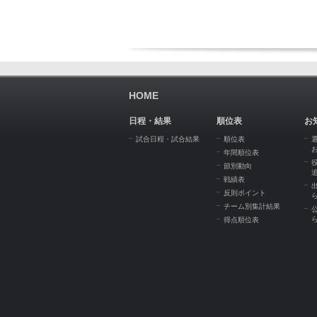
HOME
日程・結果
順位表
お
試合日程・試合結果
順位表
年間順位表
節別動向
戦績表
反則ポイント
チーム別集計結果
得点順位表