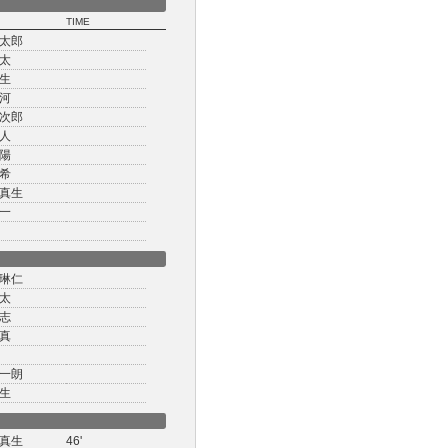
TIME
太郎
太
生
河
次郎
人
陽
希
真生
一
琳仁
太
志
真
一朗
生
真生
46'