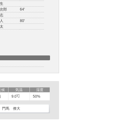
生
次郎
64'
志
人
80'
太
天候
気温
湿度
晴
9.0
50%
門馬 僚大