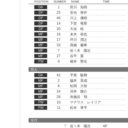
POSITION
NUMBER
NAME
TIME
GK
1
田川 知樹
DF
25
安光 将作
DF
46
川上 優樹
DF
14
下堂 竜聖
DF
30
大迫 暁
MF
16
末木 裕也
MF
17
坪川 潤之
MF
33
髙橋 馨希
MF
7
佐々木 陽次
MF
27
吉平 翼
FW
9
碓井 聖生
控え
GK
42
平尾 駿輝
MF
2
脇本 晃成
MF
8
松岡 大智
MF
24
河井 陽介
MF
28
布施谷 翔
FW
10
マテウス レイリア
FW
11
松本 孝平
交代
▽
佐々木 陽次
46'