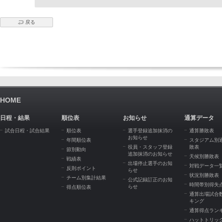
戻る
HOME
日程・結果
順位表
お知らせ
通算データ
試合日程・試合結果
順位表
選手登録追加抹消の
通算勝敗表
お知らせ
年間順位表
スタジアム別
役員・スタッフ登録
敗表
節別動向
追加抹消のお知らせ
天候別勝敗表
戦績表
出場停止選手のお知
対戦データ一
反則ポイント
らせ
状況別勝敗表
チーム別集計結果
公式記録訂正のお知
時間帯別得失
らせ
得点順位表
通算出場試合
キング
通算得点ラン
ハットトリッ