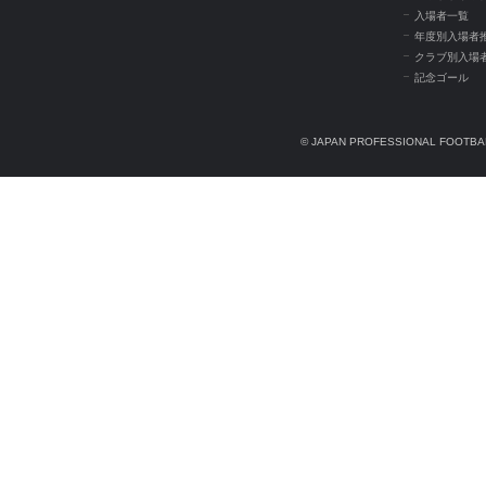
入場者一覧
年度別入場者
クラブ別入場
記念ゴール
© JAPAN PROFESSIONAL FOOTBAL