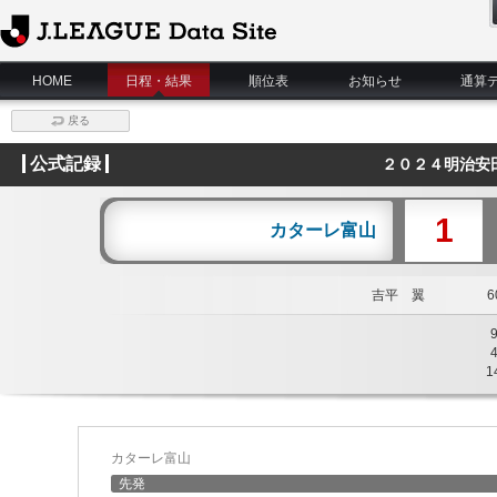
J.League Data Site
HOME
日程・結果
順位表
お知らせ
通算
戻る
公式記録
２０２４明治安
1
カターレ富山
吉平 翼
60
1
カターレ富山
先発