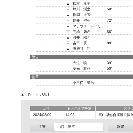
▲
松本 孝平
▽
坪川 潤之
58'
▲
松岡 大智
▽
碓井 聖生
72'
▲
マテウス レイリア
▽
髙橋 馨希
88'
▲
河井 陽介
▽
吉平 翼
88'
▲
布施谷 翔
警告
大迫 暁
39'
安光 将作
50'
監督
小田切 道治
▲：IN ▽：OUT
日付
キックオフ時刻
スタ
2024/03/09
14:03
富山県総合運動公園
主審
山口 隆平
副審