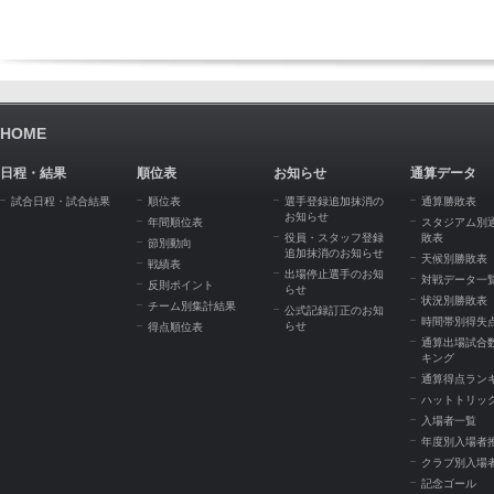
HOME
日程・結果
順位表
お知らせ
通算データ
試合日程・試合結果
順位表
選手登録追加抹消の
通算勝敗表
お知らせ
年間順位表
スタジアム別
役員・スタッフ登録
敗表
節別動向
追加抹消のお知らせ
天候別勝敗表
戦績表
出場停止選手のお知
対戦データ一
反則ポイント
らせ
状況別勝敗表
チーム別集計結果
公式記録訂正のお知
時間帯別得失
らせ
得点順位表
通算出場試合
キング
通算得点ラン
ハットトリッ
入場者一覧
年度別入場者
クラブ別入場
記念ゴール