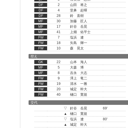
DF
2
山田 将之
DF
4
堂鼻 起暉
DF
28
鈴 直樹
MF
30
加藤 匠人
MF
17
針谷 岳晃
MF
41
上畑 佑平士
FW
7
塩浜 遼
FW
18
矢島 輝一
FW
10
森 晃太
控え
GK
22
山本 海人
MF
5
大森 博
MF
8
吉永 大志
FW
9
澤上 竜二
FW
19
清水 一雅
FW
20
城定 幹大
FW
40
樋口 寛規
交代
▽
針谷 岳晃
69'
▲
樋口 寛規
▽
塩浜 遼
80'
▲
城定 幹大