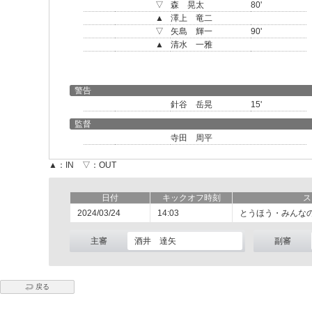
▽
森 晃太
80'
▲
澤上 竜二
▽
矢島 輝一
90'
▲
清水 一雅
警告
針谷 岳晃
15'
監督
寺田 周平
▲：IN ▽：OUT
日付
キックオフ時刻
ス
2024/03/24
14:03
とうほう・みんな
主審
酒井 達矢
副審
戻る