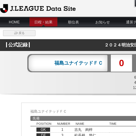
J.League Data Site
HOME
日程・結果
順位表
お知らせ
通算
戻る
公式記録
２０２４明治安
0
福島ユナイテッドＦＣ
1
福島ユナイテッドＦＣ
先発
POSITION
NUMBER
NAME
TIME
GK
1
吉丸 絢梓
DF
3
松長根 悠仁