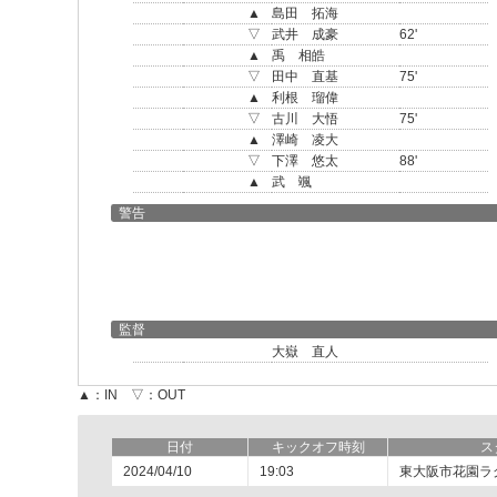
▲
島田 拓海
▽
武井 成豪
62'
▲
禹 相皓
▽
田中 直基
75'
▲
利根 瑠偉
▽
古川 大悟
75'
▲
澤崎 凌大
▽
下澤 悠太
88'
▲
武 颯
警告
監督
大嶽 直人
▲：IN ▽：OUT
日付
キックオフ時刻
ス
2024/04/10
19:03
東大阪市花園ラ