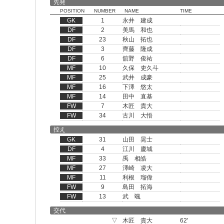
先発
POSITION
NUMBER
NAME
TIME
GK
1
永井 建成
DF
2
美馬 和也
DF
23
秋山 拓也
DF
3
齊藤 隆成
DF
6
舘野 俊祐
MF
10
久保 吏久斗
MF
25
武井 成豪
MF
16
下澤 悠太
MF
14
田中 直基
FW
7
木匠 貴大
FW
34
古川 大悟
控え
GK
31
山田 晃士
DF
4
江川 慶城
MF
33
禹 相皓
MF
27
澤崎 凌大
MF
11
利根 瑠偉
FW
9
島田 拓海
FW
13
武 颯
交代
▽
木匠 貴大
62'