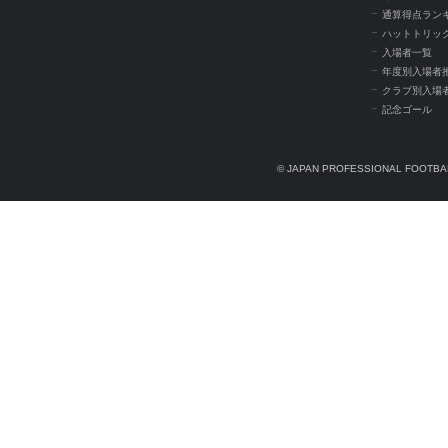
通算得点ラン
ハットトリッ
入場者一覧
年度別入場者
クラブ別入場
記念ゴール
© JAPAN PROFESSIONAL FOOTBAL