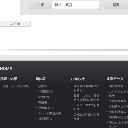
主審
國吉 真吾
副審
戻る
HOME
日程・結果
順位表
お知らせ
通算データ
試合日程・試合結果
順位表
選手登録追加抹消の
通算勝敗表
お知らせ
年間順位表
スタジアム別
役員・スタッフ登録
敗表
節別動向
追加抹消のお知らせ
天候別勝敗表
戦績表
出場停止選手のお知
対戦データ一
反則ポイント
らせ
状況別勝敗表
チーム別集計結果
公式記録訂正のお知
時間帯別得失
らせ
得点順位表
通算出場試合
キング