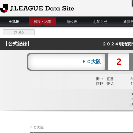
J.League Data Site
HOME
日程・結果
順位表
お知らせ
通算
戻る
公式記録
２０２４明治安
2
ＦＣ大阪
田中 直基
36
舘野 俊祐
47
1
1
ＦＣ大阪