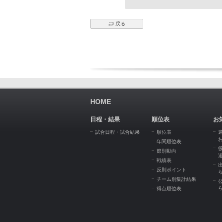
戻る
HOME
日程・結果
順位表
お
試合日程・試合結果
順位表
年間順位表
節別動向
戦績表
反則ポイント
チーム別集計結果
得点順位表