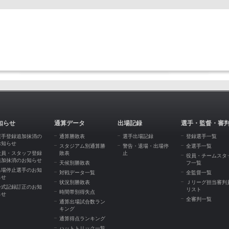
知らせ
通算データ
出場記録
選手・監督・審
選手登録追加抹消の
通算勝敗表
選手出場記録
登録選手一覧
お知らせ
スタジアム別通算勝
警告・退場・出場停
全選手一覧
役員・スタッフ登録
敗表
止
役員・チームスタ
追加抹消のお知らせ
天候別勝敗表
フ一覧
出場停止選手のお知
対戦データ一覧
全監督一覧
らせ
状況別勝敗表
Ｊリーグ担当審判
公式記録訂正のお知
リスト
時間帯別得失点
らせ
全審判一覧
通算出場試合数ラン
キング
通算得点ランキング
ハットトリック一覧