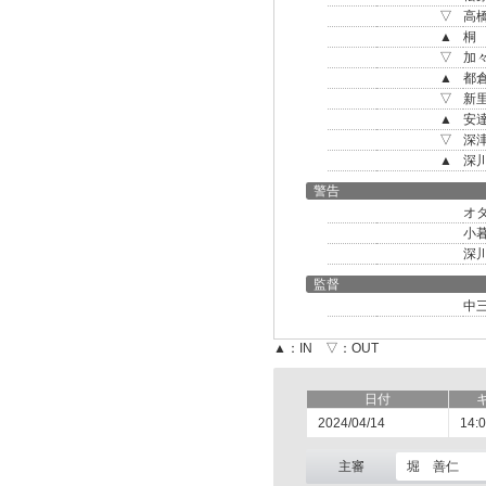
▽
高
▲
桐
▽
加
▲
都
▽
新
▲
安
▽
深
▲
深
警告
オ
小
深
監督
中
▲：IN ▽：OUT
日付
2024/04/14
14:
主審
堀 善仁