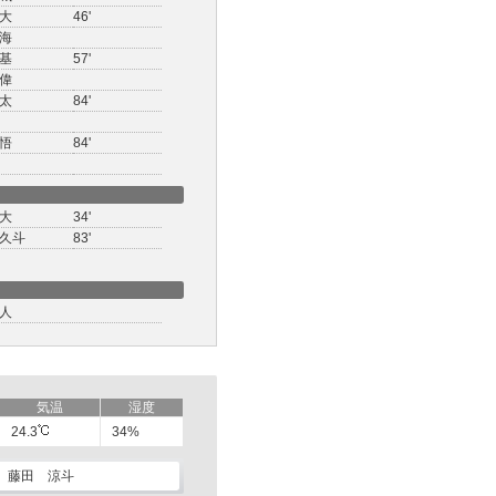
大
46'
海
基
57'
偉
太
84'
悟
84'
大
34'
久斗
83'
人
気温
湿度
24.3
34%
藤田 涼斗