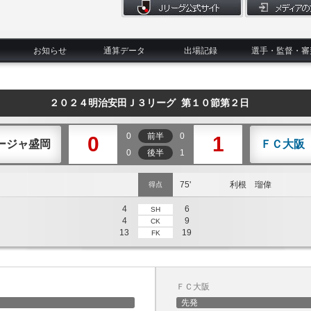
お知らせ
通算データ
出場記録
選手・監督・審
２０２４明治安田Ｊ３リーグ 第１０節第２日
0
前半
0
0
1
ージャ盛岡
ＦＣ大阪
0
後半
1
75'
利根 瑠偉
得点
4
6
SH
4
9
CK
13
19
FK
ＦＣ大阪
先発