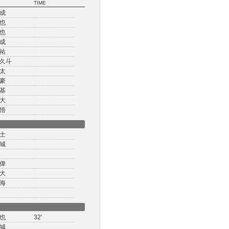
TIME
成
也
也
成
祐
久斗
太
豪
基
大
悟
士
城
偉
大
海
也
32'
城