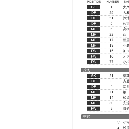
POSITION
NUMBER
NA
GK
1
大
DF
25
大
DF
51
深
DF
5
佐
MF
6
高
MF
22
西
MF
17
新
MF
13
小
FW
15
加
FW
10
オ
FW
77
小
控え
GK
21
稲
DF
3
斉
DF
4
深
MF
11
桐
MF
14
松
MF
30
安
FW
9
都
交代
▽
小
▲
松