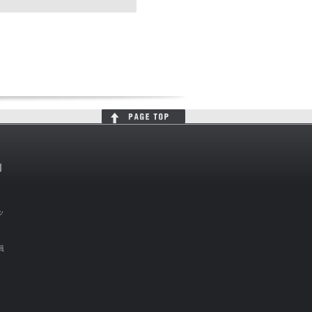
判
ッ
員