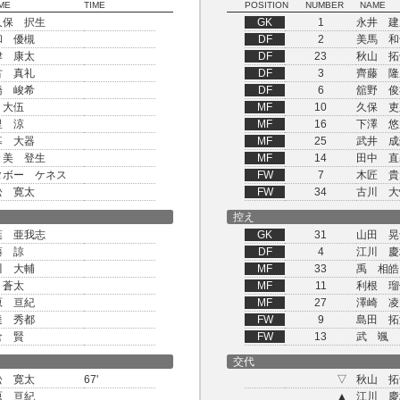
ME
TIME
POSITION
NUMBER
NAME
久保 択生
GK
1
永井 建
和 優槻
DF
2
美馬 和
津 康太
DF
23
秋山 拓
古 真礼
DF
3
齊藤 隆
橋 峻希
DF
6
舘野 俊
 大伍
MF
10
久保 吏
里 涼
MF
16
下澤 悠
暮 大器
MF
25
武井 成
々美 登生
MF
14
田中 直
タボー ケネス
FW
7
木匠 貴
松 寛太
FW
34
古川 大
控え
葉 亜我志
GK
31
山田 晃
藤 諒
DF
4
江川 慶
川 大輔
MF
33
禹 相皓
 蒼太
MF
11
利根 瑠
原 亘紀
MF
27
澤崎 凌
達 秀都
FW
9
島田 拓
倉 賢
FW
13
武 颯
交代
松 寛太
67'
▽
秋山 拓
原 亘紀
▲
江川 慶