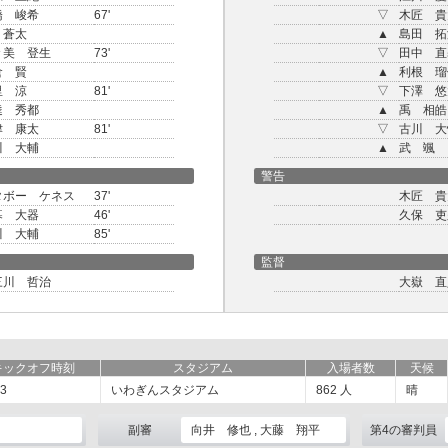
橋 峻希
67'
▽
木匠 貴
 蒼太
▲
島田 拓
々美 登生
73'
▽
田中 直
倉 賢
▲
利根 瑠
里 涼
81'
▽
下澤 悠
達 秀都
▲
禹 相皓
津 康太
81'
▽
古川 大
川 大輔
▲
武 颯
警告
タボー ケネス
37'
木匠 貴
暮 大器
46'
久保 吏
川 大輔
85'
監督
三川 哲治
大嶽 直
キックオフ時刻
スタジアム
入場者数
天候
03
いわぎんスタジアム
862
人
晴
副審
向井 修也 , 大藤 翔平
第4の審判員