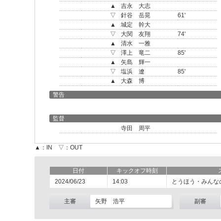
▲
吉永 大志
▽
針谷 岳晃
61'
▲
城定 幹大
▽
大関 友翔
74'
▲
清水 一雅
▽
澤上 竜二
85'
▲
矢島 輝一
▽
塩浜 遼
85'
▲
大森 博
警告
監督
寺田 周平
▲：IN ▽：OUT
日付
キックオフ時刻
2024/06/23
14:03
とうほう・みんな
主審
矢野 浩平
副審