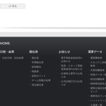
戻る
HOME
日程・結果
順位表
お知らせ
通算データ
試合日程・試合結果
順位表
選手登録追加抹消の
通算勝敗表
お知らせ
年間順位表
スタジアム別
役員・スタッフ登録
敗表
節別動向
追加抹消のお知らせ
天候別勝敗表
戦績表
出場停止選手のお知
対戦データ一
反則ポイント
らせ
状況別勝敗表
チーム別集計結果
公式記録訂正のお知
時間帯別得失
らせ
得点順位表
通算出場試合
キング
通算得点ラン
ハットトリッ
入場者一覧