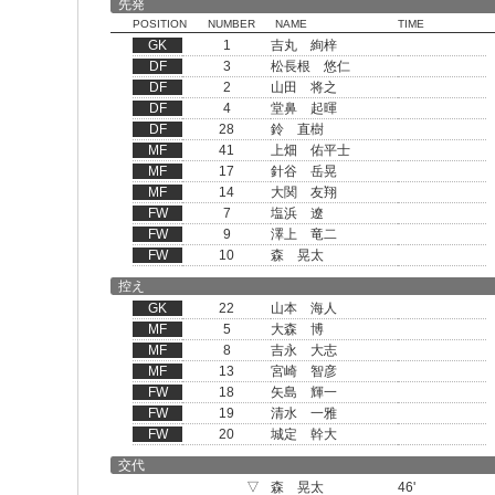
先発
POSITION
NUMBER
NAME
TIME
GK
1
吉丸 絢梓
DF
3
松長根 悠仁
DF
2
山田 将之
DF
4
堂鼻 起暉
DF
28
鈴 直樹
MF
41
上畑 佑平士
MF
17
針谷 岳晃
MF
14
大関 友翔
FW
7
塩浜 遼
FW
9
澤上 竜二
FW
10
森 晃太
控え
GK
22
山本 海人
MF
5
大森 博
MF
8
吉永 大志
MF
13
宮崎 智彦
FW
18
矢島 輝一
FW
19
清水 一雅
FW
20
城定 幹大
交代
▽
森 晃太
46'