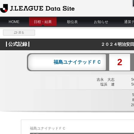
J.League Data Site
HOME
日程・結果
順位表
お知らせ
通算
戻る
公式記録
２０２４明治安田
2
福島ユナイテッドＦＣ
吉永 大志
56
塩浜 遼
58
2
福島ユナイテッドＦＣ