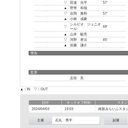
▽
田邉 光平
57'
▲
野寄 和哉
▽
吉岡 雅和
57'
▲
小林 成豪
シルビオ ジュニオ
▽
68'
ール
▲
山本 駿亮
▽
河野 孝汰
85'
▲
佐藤 謙介
警告
監督
志垣 良
▲：IN ▽：OUT
日付
キックオフ時刻
スタジ
2024/04/03
19:03
維新みらいふスタ
主審
石丸 秀平
副審