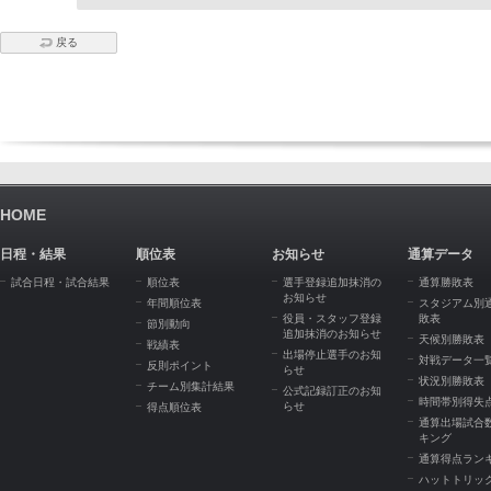
戻る
HOME
日程・結果
順位表
お知らせ
通算データ
試合日程・試合結果
順位表
選手登録追加抹消の
通算勝敗表
お知らせ
年間順位表
スタジアム別
役員・スタッフ登録
敗表
節別動向
追加抹消のお知らせ
天候別勝敗表
戦績表
出場停止選手のお知
対戦データ一
反則ポイント
らせ
状況別勝敗表
チーム別集計結果
公式記録訂正のお知
時間帯別得失
らせ
得点順位表
通算出場試合
キング
通算得点ラン
ハットトリッ