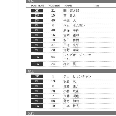
先発
POSITION
NUMBER
NAME
TIME
GK
21
関 憲太郎
DF
15
前 貴之
DF
40
平瀬 大
DF
6
キム ボムヨン
DF
48
新保 海鈴
MF
16
吉岡 雅和
MF
18
相田 勇樹
MF
37
田邉 光平
MF
20
河野 孝汰
シルビオ ジュニオ
FW
94
ール
FW
24
梅木 翼
控え
GK
1
チェ ヒョンチャン
DF
13
板倉 洸
MF
8
佐藤 謙介
MF
28
小林 成豪
MF
7
加藤 潤也
MF
68
野寄 和哉
FW
19
山本 駿亮
交代