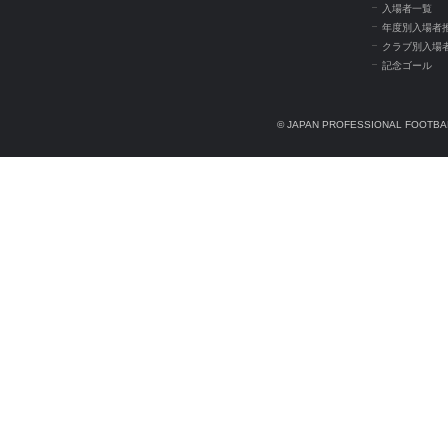
入場者一覧
年度別入場者
クラブ別入場
記念ゴール
© JAPAN PROFESSIONAL FOOTBAL