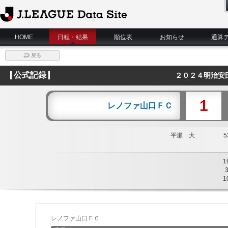
J.League Data Site
HOME
日程・結果
順位表
お知らせ
通算
戻る
公式記録
２０２４明治安
1
レノファ山口ＦＣ
平瀬 大
53
1
1
レノファ山口ＦＣ