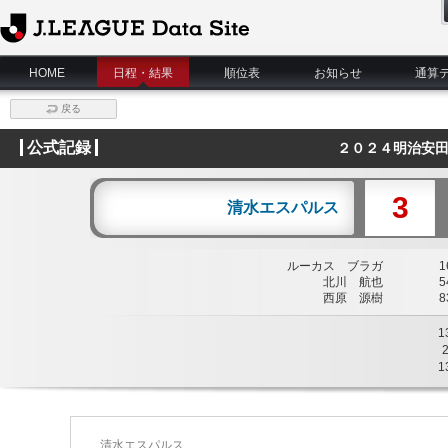
J.League Data Site
HOME
日程・結果
順位表
お知らせ
通算
戻る
公式記録
２０２４明治安田
3
清水エスパルス
ルーカス ブラガ
16
北川 航也
54
西原 源樹
83
1
1
清水エスパルス