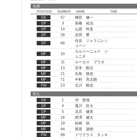
先発
POSITION
NUMBER
NAME
TIME
GK
57
権田 修一
DF
3
高橋 祐治
DF
14
山原 怜音
DF
28
吉田 豊
住吉 ジェラニレシ
DF
66
ョーン
カルリーニョス ジ
MF
10
ュニオ
MF
11
ルーカス ブラガ
MF
13
宮本 航汰
MF
21
矢島 慎也
MF
71
中村 亮太朗
FW
23
北川 航也
控え
GK
1
沖 悠哉
DF
4
蓮川 壮大
DF
5
北爪 健吾
MF
16
西澤 健太
MF
19
松崎 快
MF
44
西原 源樹
FW
99
ドウグラス タンキ