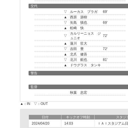
交代
▽
ルーカス ブラガ
69'
▲
西原 源樹
▽
矢島 慎也
69'
▲
松崎 快
カルリーニョス ジ
▽
72'
ュニオ
▲
蓮川 壮大
▽
吉田 豊
72'
▲
北爪 健吾
▽
北川 航也
81'
▲
ドウグラス タンキ
警告
監督
秋葉 忠宏
▲：IN ▽：OUT
日付
キックオフ時刻
スタジ
2024/04/20
14:03
ＩＡＩスタジアム