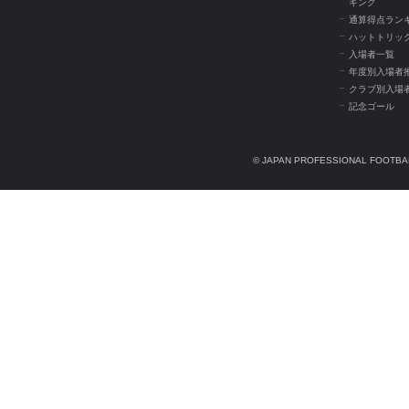
キング
通算得点ラン
ハットトリッ
入場者一覧
年度別入場者
クラブ別入場
記念ゴール
© JAPAN PROFESSIONAL FOOTBAL