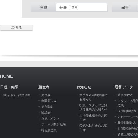
主審
長峯 滉希
副審
戻る
HOME
日程・結果
順位表
お知らせ
通算データ
試合日程・試合結果
順位表
選手登録追加抹消の
通算勝敗表
お知らせ
年間順位表
スタジアム別
役員・スタッフ登録
敗表
節別動向
追加抹消のお知らせ
天候別勝敗表
戦績表
出場停止選手のお知
対戦データ一
反則ポイント
らせ
状況別勝敗表
チーム別集計結果
公式記録訂正のお知
時間帯別得失
らせ
得点順位表
通算出場試合