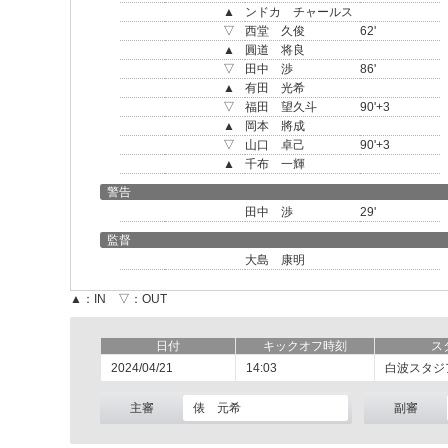
▲
ンドカ チャールス
▽
西堂 久俊
62'
▲
圓道 将良
▽
田中 渉
86'
▲
有田 光希
▽
福田 望久斗
90'+3
▲
岡本 將成
▽
山口 卓己
90'+3
▲
千布 一輝
警告
田中 渉
29'
監督
大島 康明
▲：IN ▽：OUT
日付
キックオフ時刻
ス
2024/04/21
14:03
白波スタジ
主審
俵 元希
副審