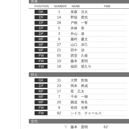
先発
POSITION
NUMBER
NAME
TIME
GK
1
泉森 涼太
DF
14
野嶽 寛也
DF
28
戸根 一誓
DF
5
井林 章
DF
3
外山 凌
MF
8
藤村 慶太
MF
27
山口 卓己
MF
21
田中 渉
FW
65
西堂 久俊
FW
10
藤本 憲明
FW
18
福田 望久斗
控え
GK
31
大野 哲煥
DF
23
岡本 將成
MF
17
星 広太
MF
7
千布 一輝
MF
20
圓道 将良
FW
9
有田 光希
FW
92
ンドカ チャールス
交代
▽
藤本 憲明
62'