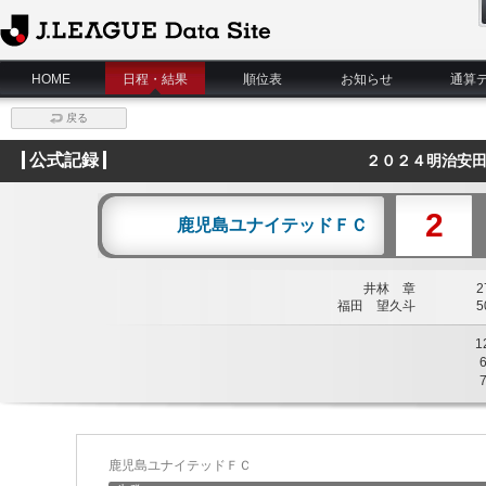
J.League Data Site
HOME
日程・結果
順位表
お知らせ
通算
戻る
公式記録
２０２４明治安田
2
鹿児島ユナイテッドＦＣ
井林 章
27
福田 望久斗
50
1
鹿児島ユナイテッドＦＣ