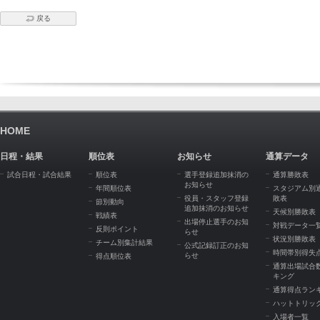
戻る
HOME
日程・結果
順位表
お知らせ
通算データ
試合日程・試合結果
順位表
選手登録追加抹消の
通算勝敗表
お知らせ
年間順位表
スタジアム別
役員・スタッフ登録
敗表
節別動向
追加抹消のお知らせ
天候別勝敗表
戦績表
出場停止選手のお知
対戦データ一
反則ポイント
らせ
状況別勝敗表
チーム別集計結果
公式記録訂正のお知
時間帯別得失
らせ
得点順位表
通算出場試合
キング
通算得点ラン
ハットトリッ
入場者一覧