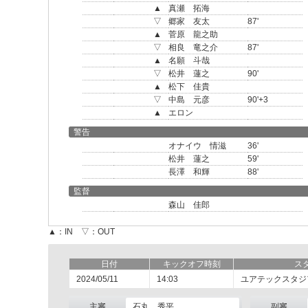
▲
真瀬 拓海
▽
郷家 友太
87'
▲
菅原 龍之助
▽
相良 竜之介
87'
▲
名願 斗哉
▽
松井 蓮之
90'
▲
松下 佳貴
▽
中島 元彦
90'+3
▲
エロン
警告
オナイウ 情滋
36'
松井 蓮之
59'
長澤 和輝
88'
監督
森山 佳郎
▲：IN ▽：OUT
日付
キックオフ時刻
ス
2024/05/11
14:03
ユアテックスタジ
主審
石丸 秀平
副審