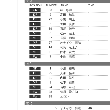
先発
POSITION
NUMBER
NAME
TIME
GK
33
林 彰洋
DF
2
髙田 椋汰
DF
22
小出 悠太
DF
5
菅田 真啓
DF
39
石尾 陸登
MF
6
松井 蓮之
MF
37
長澤 和輝
MF
27
オナイウ 情滋
MF
14
相良 竜之介
MF
11
郷家 友太
FW
7
中島 元彦
控え
GK
1
小畑 裕馬
DF
25
真瀬 拓海
DF
41
内田 裕斗
MF
8
松下 佳貴
MF
24
名願 斗哉
FW
28
菅原 龍之助
FW
98
エロン
交代
▽
オナイウ 情滋
46'