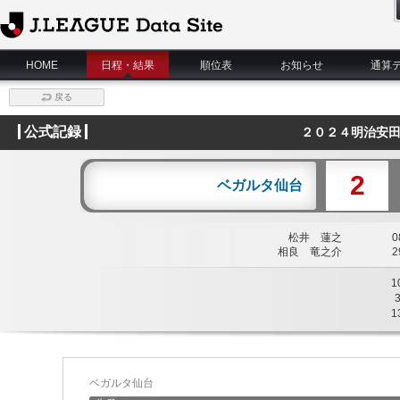
J.League Data Site
HOME
日程・結果
順位表
お知らせ
通算
戻る
公式記録
２０２４明治安田
2
ベガルタ仙台
松井 蓮之
08
相良 竜之介
29
1
1
ベガルタ仙台