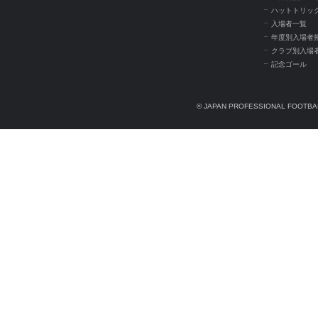
ハットトリッ
入場者一覧
年度別入場者
クラブ別入場
記念ゴール
© JAPAN PROFESSIONAL FOOTBAL