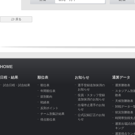
戻る
HOME
日程・結果
順位表
お知らせ
通算データ
試合日程・試合結果
順位表
選手登録追加抹消の
通算勝敗表
お知らせ
年間順位表
スタジアム別
役員・スタッフ登録
敗表
節別動向
追加抹消のお知らせ
天候別勝敗表
戦績表
出場停止選手のお知
対戦データ一
反則ポイント
らせ
状況別勝敗表
チーム別集計結果
公式記録訂正のお知
時間帯別得失
らせ
得点順位表
通算出場試合
キング
通算得点ラン