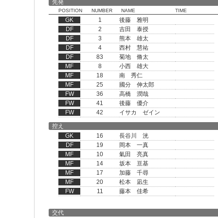
先発
POSITION
NUMBER
NAME
TIME
GK
1
後藤 雅明
DF
2
吉田 泰授
DF
3
熊本 雄太
DF
4
西村 慧祐
DF
83
菊地 脩太
MF
8
小西 雄大
MF
18
南 秀仁
MF
25
國分 伸太郎
FW
36
高橋 潤哉
FW
41
後藤 優介
FW
42
イサカ ゼイン
控え
GK
16
長谷川 洸
DF
19
岡本 一真
MF
10
氣田 亮真
MF
14
坂本 亘基
MF
17
加藤 千尋
MF
20
松本 凪生
FW
11
藤本 佳希
交代