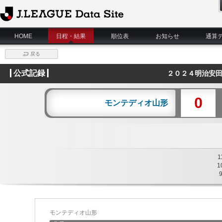
J.League Data Site
HOME
日程・結果
順位表
お知らせ
通算
戻る
公式記録
２０２４明治安田
0
モンテディオ山形
1
1
モンテディオ山形