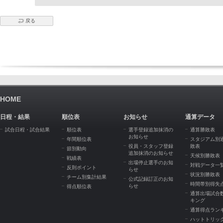
戻る
HOME
日程・結果
順位表
お知らせ
通算データ
試合日程・試合結果
順位表
選手登録追加抹消の
通算勝敗表
お知らせ
年間順位表
スタジアム別
役員・スタッフ登録
敗表
節別動向
追加抹消のお知らせ
天候別勝敗表
戦績表
出場停止選手のお知
対戦データ一
反則ポイント
らせ
状況別勝敗表
チーム別集計結果
公式記録訂正のお知
時間帯別得失
らせ
得点順位表
通算出場試合
キング
通算得点ラン
ハットトリッ