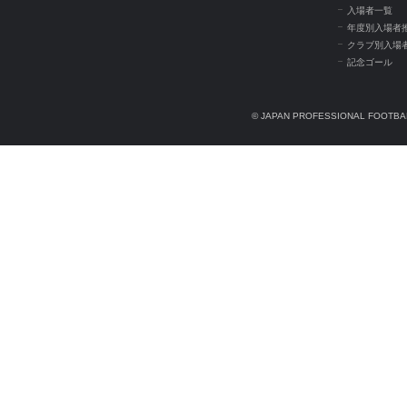
入場者一覧
年度別入場者
クラブ別入場
記念ゴール
© JAPAN PROFESSIONAL FOOTBAL