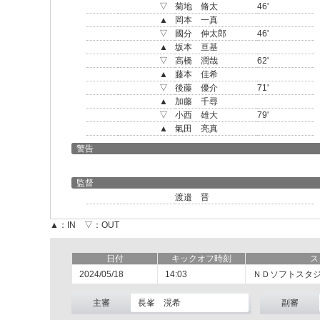
▽
菊地 脩太
46'
▲
岡本 一真
▽
國分 伸太郎
46'
▲
坂本 亘基
▽
高橋 潤哉
62'
▲
藤本 佳希
▽
後藤 優介
71'
▲
加藤 千尋
▽
小西 雄大
79'
▲
氣田 亮真
警告
監督
渡邉 晋
▲：IN ▽：OUT
日付
キックオフ時刻
ス
2024/05/18
14:03
ＮＤソフトスタ
主審
長峯 滉希
副審