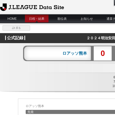
J.League Data Site
HOME
日程・結果
順位表
お知らせ
通算
戻る
公式記録
２０２４明治安田
0
ロアッソ熊本
1
ロアッソ熊本
先発