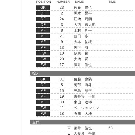
POSITION
NUMBER
NAME
TIME
GK
23
佐藤 優也
DF
2
黒木 晃平
DF
24
江﨑 巧朗
DF
3
大西 遼太郎
MF
8
上村 周平
MF
21
豊田 歩
MF
9
大本 祐槻
MF
13
岩下 航
FW
10
伊東 俊
FW
20
大﨑 舜
FW
17
藤井 皓也
控え
GK
31
佐藤 史騎
DF
5
阿部 海斗
MF
15
三島 頌平
MF
19
古長谷 千博
MF
30
東山 達稀
FW
11
ベ ジョンミン
FW
18
石川 大地
交代
▽
藤井 皓也
63'
▲
古長谷 千博