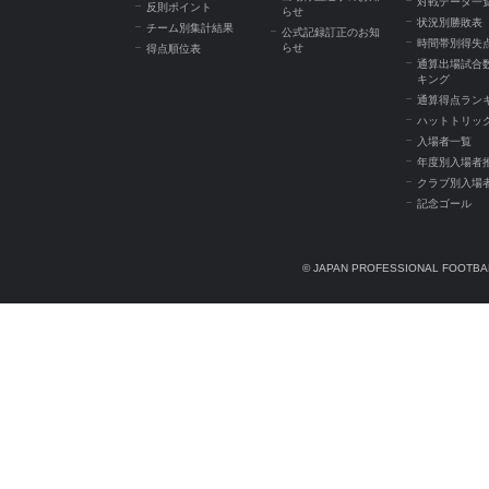
対戦データ一
反則ポイント
らせ
状況別勝敗表
チーム別集計結果
公式記録訂正のお知
時間帯別得失
らせ
得点順位表
通算出場試合
キング
通算得点ラン
ハットトリッ
入場者一覧
年度別入場者
クラブ別入場
記念ゴール
© JAPAN PROFESSIONAL FOOTBAL