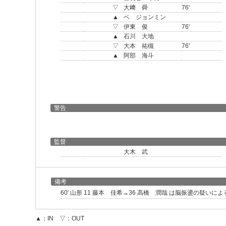
▽
大﨑 舜
76'
▲
ベ ジョンミン
▽
伊東 俊
76'
▲
石川 大地
▽
大本 祐槻
76'
▲
阿部 海斗
警告
監督
大木 武
備考
60' 山形 11 藤本 佳希→36 高橋 潤哉 は脳振盪の疑いに
▲：IN ▽：OUT