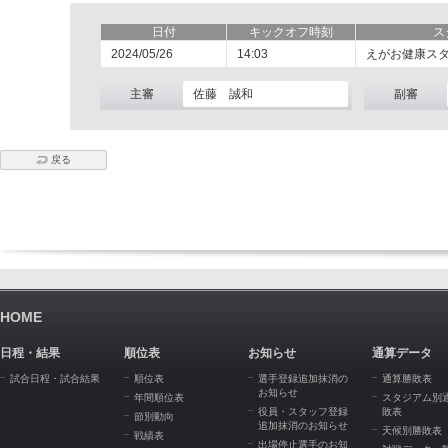
日付
キックオフ時刻
ス
2024/05/26
14:03
えがお健康ス
主審
佐藤 誠和
副審
戻る
HOME
日程・結果
順位表
お知らせ
通算データ
試合日程・試合結果
順位表
選手登録追加抹消の
通算勝敗表
お知らせ
年間順位表
スタジアム別
役員・スタッフ登録
敗表
節別動向
追加抹消のお知らせ
天候別勝敗表
戦績表
出場停止選手のお知