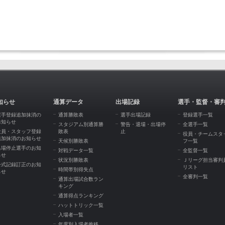
知らせ
通算データ
出場記録
選手・監督・審
選手登録追加抹消の
通算勝敗表
選手出場記録
登録選手一覧
お知らせ
スタジアム別通算勝
警告・退場・出場停
全選手一覧
役員・スタッフ登録
敗表
止
役員・チームスタ
追加抹消のお知らせ
天候別勝敗表
フ一覧
出場停止選手のお知
対戦データ一覧
全監督一覧
らせ
状況別勝敗表
Ｊリーグ担当審判
公式記録訂正のお知
リスト
時間帯別得失点
らせ
全審判一覧
通算出場試合数ラン
キング
通算得点ランキング
ハットトリック一覧
入場者一覧
年度別入場者推移