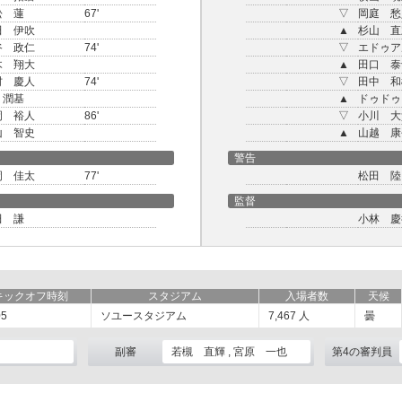
松 蓮
67'
▽
岡庭 愁
田 伊吹
▲
杉山 直
谷 政仁
74'
▽
エドゥア
木 翔大
▲
田口 泰
村 慶人
74'
▽
田中 和
 潤基
▲
ドゥドゥ
岡 裕人
86'
▽
小川 大
山 智史
▲
山越 康
警告
岡 佳太
77'
松田 陸
監督
田 謙
小林 慶
キックオフ時刻
スタジアム
入場者数
天候
05
ソユースタジアム
7,467
人
曇
副審
若槻 直輝 , 宮原 一也
第4の審判員