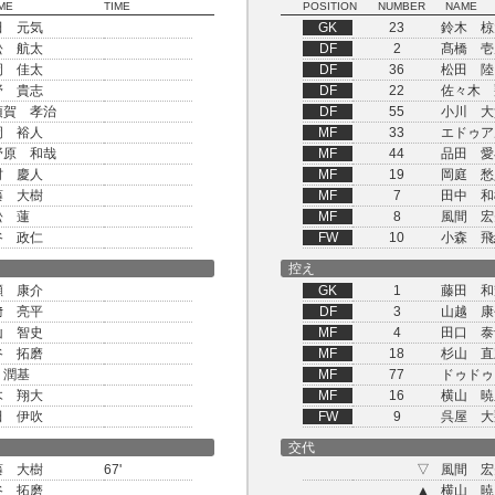
ME
TIME
POSITION
NUMBER
NAME
田 元気
GK
23
鈴木 椋
松 航太
DF
2
髙橋 壱
岡 佳太
DF
36
松田 陸
野 貴志
DF
22
佐々木 
須賀 孝治
DF
55
小川 大
岡 裕人
MF
33
エドゥア
野原 和哉
MF
44
品田 愛
村 慶人
MF
19
岡庭 愁
藤 大樹
MF
7
田中 和
松 蓮
MF
8
風間 宏
谷 政仁
FW
10
小森 飛
控え
瀬 康介
GK
1
藤田 和
﨑 亮平
DF
3
山越 康
山 智史
MF
4
田口 泰
谷 拓磨
MF
18
杉山 直
 潤基
MF
77
ドゥドゥ
木 翔大
MF
16
横山 暁
田 伊吹
FW
9
呉屋 大
交代
藤 大樹
67'
▽
風間 宏
谷 拓磨
▲
横山 暁