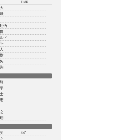
TIME
大
晟
翔悟
貴
ルド
斗
人
樹
矢
絢
輝
平
士
宏
之
翔
矢
44'
之