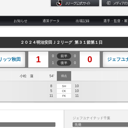
お知らせ
通算データ
出場記録
選手・監督・審
２０２４明治安田Ｊ２リーグ 第３１節第１日
0
前半
0
1
0
リッツ秋田
ジェフユ
1
後半
0
小松 蓮
54'
得点
8
10
SH
5
10
CK
11
11
FK
ジェフユナイテッド千葉
先発