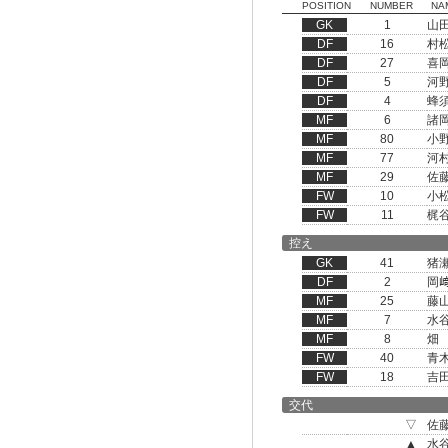
POSITION
NUMBER
NA
GK
1
山
DF
16
村
DF
27
喜
DF
5
河
DF
4
蜂
MF
6
諸
MF
80
小
MF
77
河
MF
29
佐
FW
10
小
FW
11
梶
控え
GK
41
猪
DF
2
岡
MF
25
藤
MF
7
水
MF
8
畑
FW
40
青
FW
18
吉
交代
▽
佐
▲
水