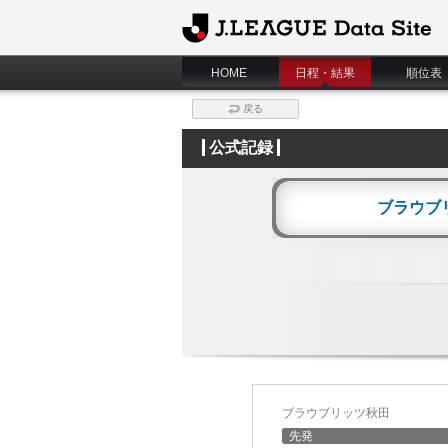
J.League Data Site
HOME
日程・結果
順位表
戻る
公式記録
ブラウブ
ブラウブリッツ秋田
先発