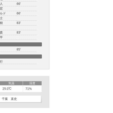
人
66'
宏
ルド
66'
士
樹
83'
貴
83'
平
85'
行
気温
湿度
25.0
71%
千葉 直史