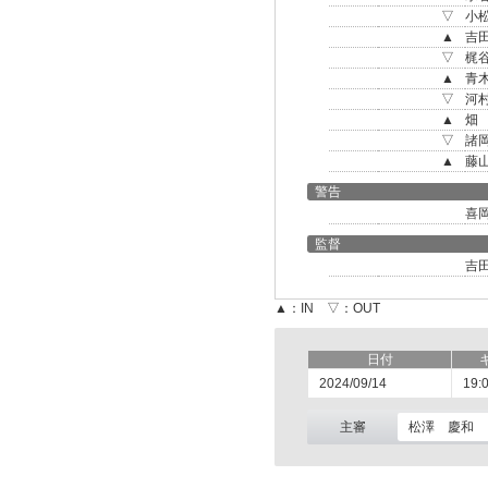
▽
小
▲
吉
▽
梶
▲
青
▽
河
▲
畑
▽
諸
▲
藤
警告
喜
監督
吉
▲：IN ▽：OUT
日付
2024/09/14
19:
主審
松澤 慶和