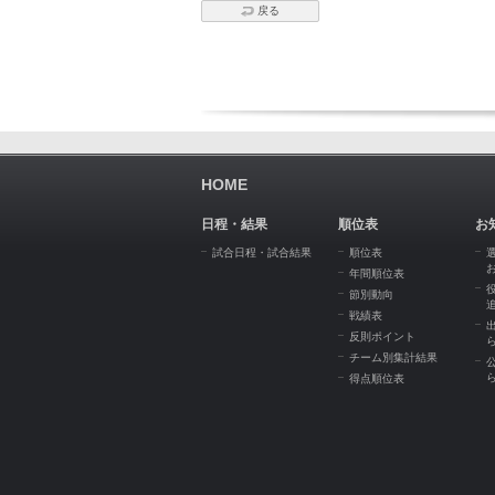
戻る
HOME
日程・結果
順位表
お
試合日程・試合結果
順位表
年間順位表
節別動向
戦績表
反則ポイント
チーム別集計結果
得点順位表