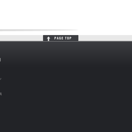
判
ッ
員