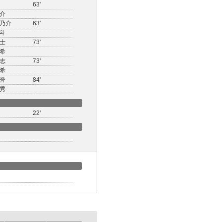
63'
介
乃介
63'
斗
士
73'
希
志
73'
希
誉
84'
秀
22'