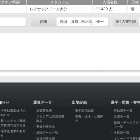
ックオフ時刻
スタジアム
入場者数
天候
レゾナックドーム大分
11,439
人
晴
副審
若槻 直輝 , 西水流 優一
第4の審判員
知らせ
通算データ
出場記録
選手・監督・審
選手登録追加抹消の
通算勝敗表
選手出場記録
登録選手一覧
お知らせ
スタジアム別通算勝
警告・退場・出場停
全選手一覧
役員・スタッフ登録
敗表
止
役員・チームスタ
追加抹消のお知らせ
天候別勝敗表
フ一覧
出場停止選手のお知
対戦データ一覧
全監督一覧
らせ
状況別勝敗表
Ｊリーグ担当審判