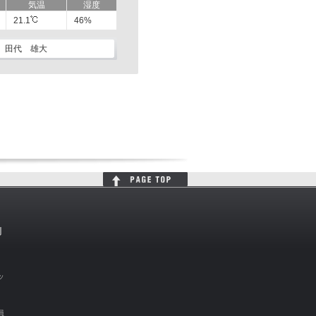
気温
湿度
21.1
46%
田代 雄大
判
ッ
員