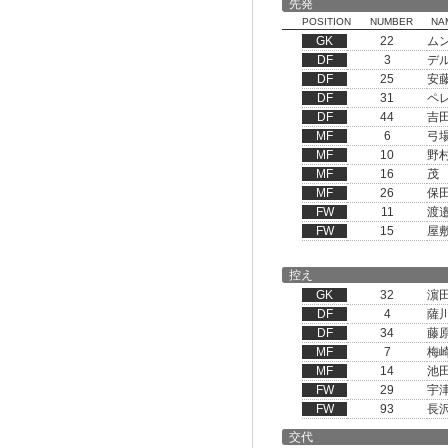
先発
POSITION
NUMBER
NA
GK
22
ム
DF
3
デ
DF
25
安
DF
31
ペ
DF
44
吉
MF
6
弓
MF
10
野
MF
16
茂
MF
26
保
FW
11
渡
FW
15
屋
控え
GK
32
濵
DF
4
薩
DF
34
藤
MF
7
梅
MF
14
池
FW
29
宇
FW
93
長
交代