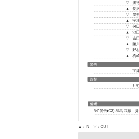
▽
渡
▲
長
▽
屋
▲
宇
▽
保
▲
池
▽
吉
▲
薩
▽
野
▲
梅
警告
宇
監督
片
備考
54' 警告(C3) 群馬 武藤 
▲：IN ▽：OUT