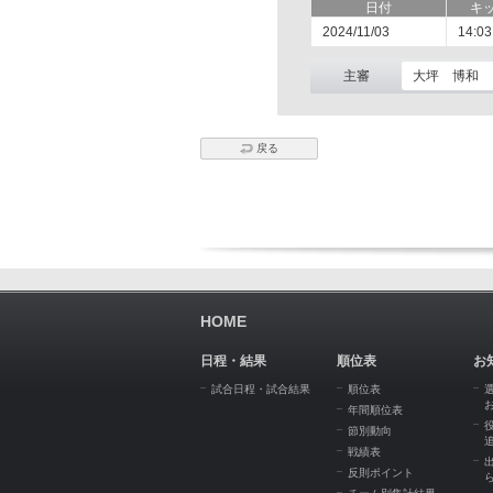
日付
キ
2024/11/03
14:03
主審
大坪 博和
戻る
HOME
日程・結果
順位表
お
試合日程・試合結果
順位表
年間順位表
節別動向
戦績表
反則ポイント