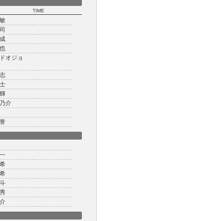
TIME
敏
司
成
也
ドオジョ
志
士
輝
乃介
誉
一
希
希
斗
秀
介