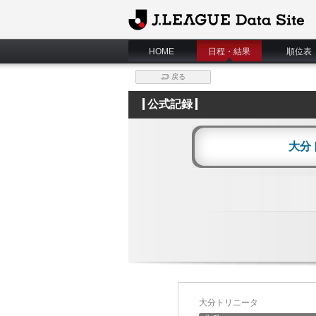
J.League Data Site
HOME
日程・結果
順位表
戻る
公式記録
大分
大分トリニータ