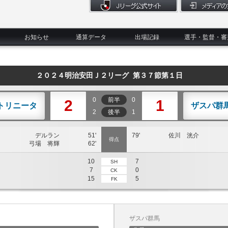
お知らせ
通算データ
出場記録
選手・監督・審
２０２４明治安田Ｊ２リーグ 第３７節第１日
0
前半
0
2
1
トリニータ
ザスパ群
2
後半
1
デルラン
51'
79'
佐川 洸介
得点
弓場 将輝
62'
10
7
SH
7
0
CK
15
5
FK
ザスパ群馬