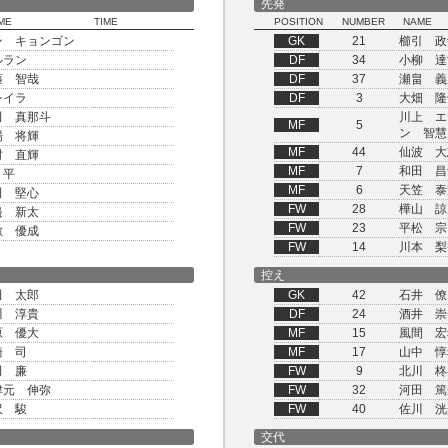
先発
ME
TIME
POSITION
NUMBER
NAME
ン キョンゴン
GK
21
櫛引 政
ルラン
DF
34
小柳 達
藤 智哉
DF
37
瀬畠 義
レイラ
DF
3
大畑 隆
田 真那斗
川上 エ
MF
5
ン 智慧
場 将輝
MF
44
仙波 大
村 直輝
MF
7
和田 昌
 平
MF
6
天笠 泰
田 堅心
FW
28
樺山 諒
邉 新太
FW
23
平松 宗
敷 優成
FW
14
川本 梨
控え
田 太郎
GK
42
石井 僚
川 淳貴
DF
24
酒井 崇
原 優大
MF
15
風間 宏
崎 司
MF
17
山中 惇
田 廉
FW
9
北川 柊
津元 伸弥
FW
32
河田 篤
沢 駿
FW
40
佐川 洸
交代