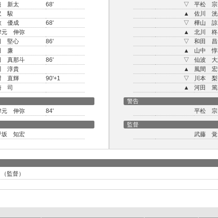
邉 新太
68'
▽
平松 宗
沢 駿
▲
佐川 洸
敷 優成
68'
▽
樺山 諒
津元 伸弥
▲
北川 柊
田 堅心
86'
▽
和田 昌
田 廉
▲
山中 惇
田 真那斗
86'
▽
仙波 大
川 淳貴
▲
風間 宏
村 直輝
90'+1
▽
川本 梨
崎 司
▲
河田 篤
警告
津元 伸弥
84'
平松 宗
監督
野坂 知宏
武藤 覚
覚 （監督）