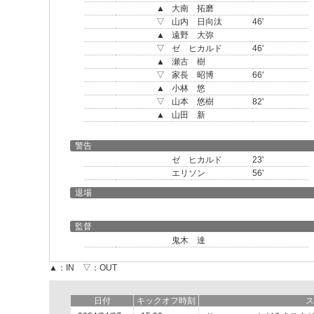
▲
大南 拓磨
▽
山内 日向汰
46'
▲
遠野 大弥
▽
ゼ ヒカルド
46'
▲
瀬古 樹
▽
家長 昭博
66'
▲
小林 悠
▽
山本 悠樹
82'
▲
山田 新
警告
ゼ ヒカルド
23'
エリソン
56'
退場
監督
鬼木 達
▲：IN ▽：OUT
日付
キックオフ時刻
ス