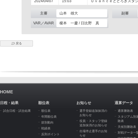
2024/04/07
15:03
Ｕｖａｎｃｅとどろきスタ
主審
山本 雄大
副審
VAR／AVAR
榎本 一慶 / 日比野 真
戻る
HOME
日程・結果
順位表
お知らせ
通算データ
試合日程・試合結果
順位表
選手登録追加抹消の
通算勝敗表
お知らせ
年間順位表
スタジアム別
役員・スタッフ登録
敗表
節別動向
追加抹消のお知らせ
天候別勝敗表
戦績表
出場停止選手のお知
対戦データ一
反則ポイント
らせ