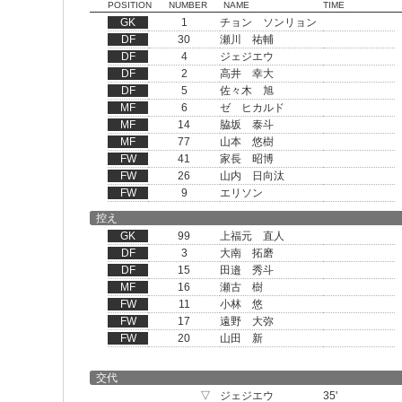
POSITION
NUMBER
NAME
TIME
GK
1
チョン ソンリョン
DF
30
瀬川 祐輔
DF
4
ジェジエウ
DF
2
高井 幸大
DF
5
佐々木 旭
MF
6
ゼ ヒカルド
MF
14
脇坂 泰斗
MF
77
山本 悠樹
FW
41
家長 昭博
FW
26
山内 日向汰
FW
9
エリソン
控え
GK
99
上福元 直人
DF
3
大南 拓磨
DF
15
田邉 秀斗
MF
16
瀬古 樹
FW
11
小林 悠
FW
17
遠野 大弥
FW
20
山田 新
交代
▽
ジェジエウ
35'