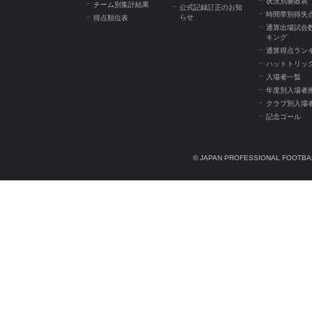
状況別勝敗表
チーム別集計結果
公式記録訂正のお知
時間帯別得失
らせ
得点順位表
通算出場試合
キング
通算得点ラン
ハットトリッ
入場者一覧
年度別入場者
クラブ別入場
記念ゴール
© JAPAN PROFESSIONAL FOOTBAL