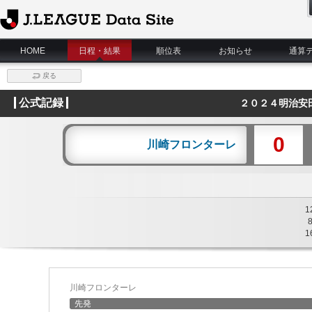
J.League Data Site
HOME
日程・結果
順位表
お知らせ
通算
戻る
公式記録
２０２４明治安
0
川崎フロンターレ
1
1
川崎フロンターレ
先発