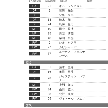
POSITION
NUMBER
NAME
TIME
GK
21
キム ジンヒョン
DF
2
毎熊 晟矢
DF
6
登里 享平
DF
14
舩木 翔
DF
24
鳥海 晃司
MF
10
田中 駿汰
MF
25
奥埜 博亮
MF
48
柴山 昌也
FW
9
レオ セアラ
FW
27
カピシャーバ
ルーカス フェルナ
FW
77
ンデス
控え
GK
31
清水 圭介
DF
16
奥田 勇斗
ジャスティン ハブ
DF
28
ナー
MF
7
上門 知樹
FW
34
山田 寛人
FW
38
北野 颯太
FW
55
ヴィトール ブエノ
交代