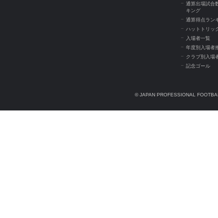
通算出場試合
キング
通算得点ラン
ハットトリッ
入場者一覧
年度別入場者
クラブ別入場
記念ゴール
© JAPAN PROFESSIONAL FOOTBAL