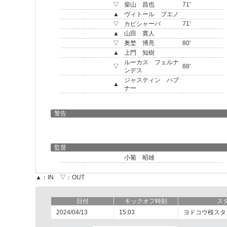
▽
柴山 昌也
71'
▲
ヴィトール ブエノ
▽
カピシャーバ
71'
▲
山田 寛人
▽
奥埜 博亮
80'
▲
上門 知樹
ルーカス フェルナ
▽
88'
ンデス
ジャスティン ハブ
▲
ナー
警告
監督
小菊 昭雄
▲：IN ▽：OUT
日付
キックオフ時刻
ス
2024/04/13
15:03
ヨドコウ桜スタ