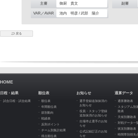
主審
御厨 貴文
副審
VAR／AVAR
池内 明彦 / 武部 陽介
戻る
HOME
日程・結果
順位表
お知らせ
通算データ
試合日程・試合結果
順位表
選手登録追加抹消の
通算勝敗表
お知らせ
年間順位表
スタジアム別
役員・スタッフ登録
敗表
節別動向
追加抹消のお知らせ
天候別勝敗表
戦績表
出場停止選手のお知
対戦データ一
反則ポイント
らせ
状況別勝敗表
チーム別集計結果
公式記録訂正のお知
時間帯別得失
らせ
得点順位表