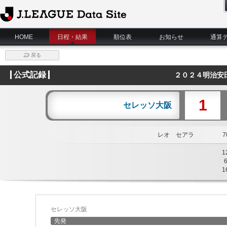
J.League Data Site
HOME
日程・結果
順位表
お知らせ
通算
戻る
公式記録
２０２４明治安
1
セレッソ大阪
レオ セアラ
70
1
1
セレッソ大阪
先発