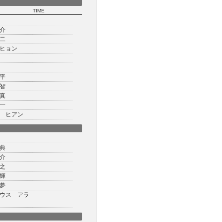
TIME
介
二
ヒョン
平
智
真
一
 ヒアン
典
介
之
輝
夢
ウス アラ