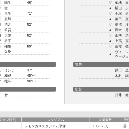
田 陽生
46'
▽
菊地 泰
中 聡
▲
横山 歩
田 昌生
71'
▽
手塚 康
田 直輝
▲
藤田 直
部 浩之
82'
▽
長沼 洋
邊 啓吾
▲
堀米 勇
岡 大陽
82'
▽
山﨑 浩
野 耕平
▲
上夷 克
田 翔生
89'
▽
富樫 敬
井 久継
ヴィニシ
▲
ウージョ
警告
ム ミンテ
37'
原田 亘
野 和成
45'+4
木村 誠
木 雄斗
90'+5
監督
口 智
川井 健
クオフ時刻
スタジアム
入場者数
天
レモンガススタジアム平塚
10,282
人
曇