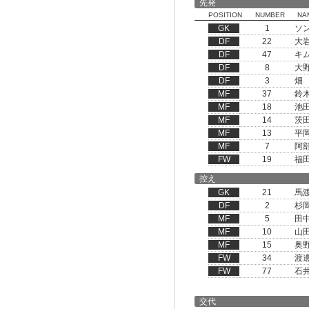
先発
POSITION
NUMBER
NA
GK
1
ソ
DF
22
大
DF
47
キ
DF
8
大
DF
3
畑
MF
37
鈴
MF
18
池
MF
14
茨
MF
13
平
MF
7
阿
FW
19
福
控え
GK
21
馬
DF
2
杉
MF
5
田
MF
10
山
MF
15
奥
FW
34
渡
FW
77
石
交代