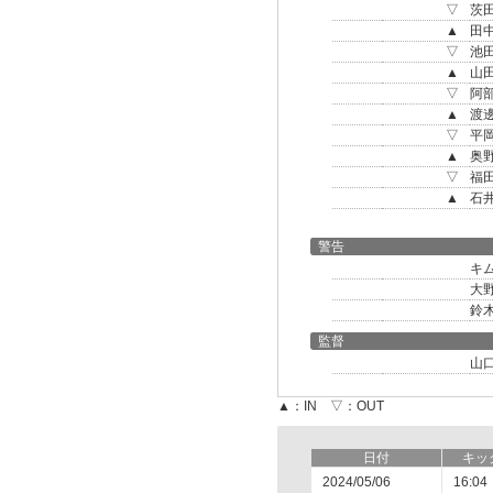
▽
茨
▲
田
▽
池
▲
山
▽
阿
▲
渡
▽
平
▲
奥
▽
福
▲
石
警告
キ
大
鈴
監督
山
▲：IN ▽：OUT
日付
キッ
2024/05/06
16:04