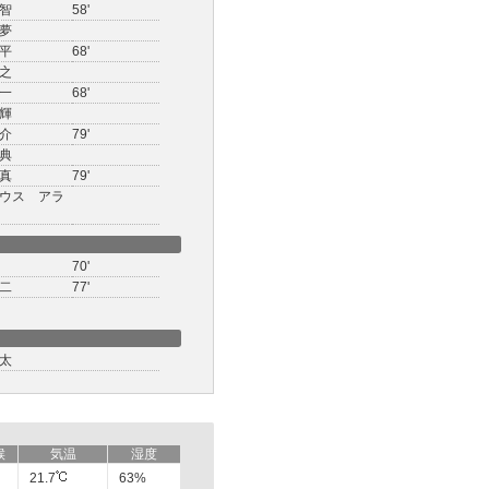
智
58'
夢
平
68'
之
一
68'
輝
介
79'
典
真
79'
ウス アラ
70'
二
77'
太
候
気温
湿度
21.7
63%