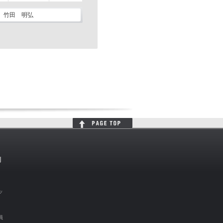
竹田 明弘
判
ッ
員