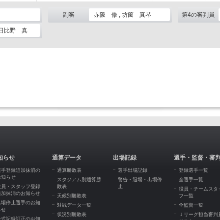
副審
赤阪 修 , 坊薗 真琴
第4の審判員
 日比野 真
知らせ
通算データ
出場記録
選手・監督・審
選手登録追加抹消の
通算勝敗表
選手出場記録
登録選手一覧
お知らせ
スタジアム別通算勝
警告・退場・出場停
全選手一覧
役員・スタッフ登録
敗表
止
役員・チームスタ
追加抹消のお知らせ
天候別勝敗表
フ一覧
出場停止選手のお知
対戦データ一覧
全監督一覧
らせ
状況別勝敗表
Ｊリーグ担当審判
公式記録訂正のお知