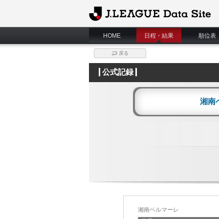
J.League Data Site
HOME
日程・結果
順位表
戻る
公式記録
湘南
湘南ベルマーレ