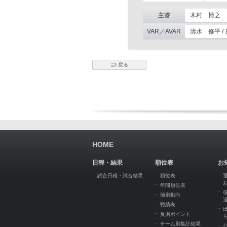
主審
木村 博之
VAR／AVAR
清水 修平 /
戻る
HOME
日程・結果
順位表
お
試合日程・試合結果
順位表
年間順位表
節別動向
戦績表
反則ポイント
チーム別集計結果