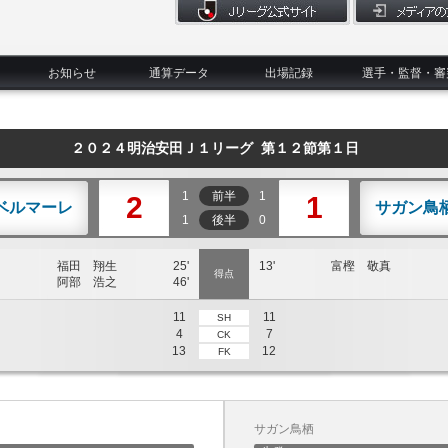
お知らせ
通算データ
出場記録
選手・監督・審
２０２４明治安田Ｊ１リーグ 第１２節第１日
1
前半
1
2
1
ベルマーレ
サガン鳥
1
後半
0
福田 翔生
25'
13'
富樫 敬真
得点
阿部 浩之
46'
11
11
SH
4
7
CK
13
12
FK
サガン鳥栖