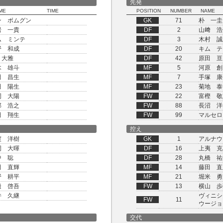
先発
ME
TIME
POSITION
NUMBER
NAME
ン ボムグン
GK
71
朴 一圭
岩 一貴
DF
2
山﨑 浩
ム ミンテ
DF
3
木村 誠
野 和成
DF
20
キム テ
 大雅
DF
42
原田 亘
木 雄斗
MF
5
河原 創
田 昌生
MF
7
手塚 康
田 陽生
MF
23
菊地 泰
岡 大陽
FW
22
富樫 敬
部 浩之
FW
88
長沼 洋
田 翔生
FW
99
マルセロ
控え
渡 洋樹
GK
1
アルナウ
岡 大暉
DF
16
上夷 克
中 聡
DF
28
丸橋 祐
田 直輝
MF
14
藤田 直
野 耕平
MF
21
堀米 勇
邊 啓吾
FW
13
横山 歩
井 久継
ヴィニシ
FW
11
ウージョ
交代