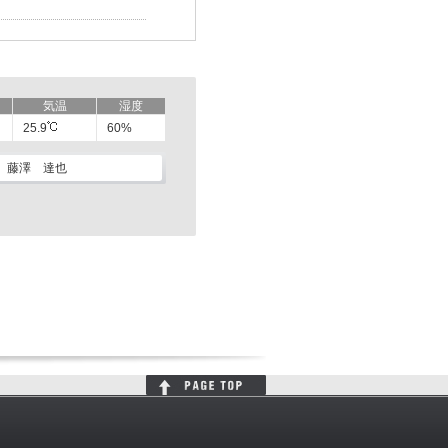
気温
湿度
25.9
60%
藤澤 達也