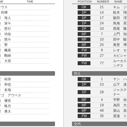
ME
TIME
POSITION
NUMBER
NAME
テウス
GK
21
キム ジ
 尚輝
DF
14
舩木 翔
田 海人
DF
17
阪田 澪
口 栄斗
DF
24
鳥海 晃
見 哲行
DF
33
西尾 隆
藤 功佑
MF
7
上門 知
島 悠斗
MF
10
田中 駿
長 聖
MF
25
奥埜 博
田 楓喜
FW
9
レオ セ
田 剛綺
FW
27
カピシャ
見 大登
ルーカス
FW
77
ンデス
控え
沢 祐弥
GK
1
ヤン ハ
原 和也
DF
23
山下 達
木 友哉
ジャステ
DF
28
ナー
アゴ アウベス
MF
4
平野 佑
橋 優安
MF
19
為田 大
野 唯月
MF
48
柴山 昌
村 勇大
FW
35
渡邉 り
交代