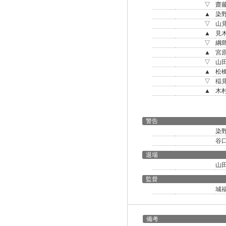
▽
齋
▲
染
▽
山
▲
見
▽
綱
▲
宮
▽
山
▲
松
▽
稲
▲
木
警告
染
谷
退場
山
監督
城
備考