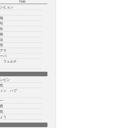
TIME
ンヒョン
哉
司
矢
樹
汰
亮
アラ
ーバ
 フェルナ
ンビン
也
ィン ハブ
一
貴
也
ょう