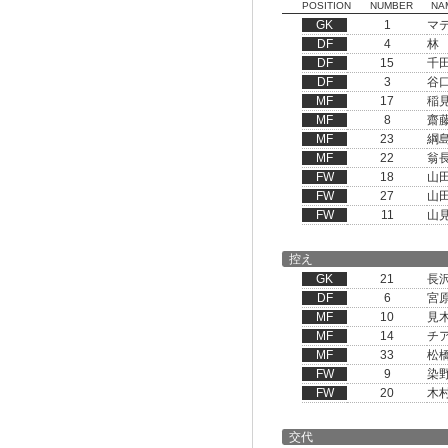
POSITION
NUMBER
NA
GK
1
マ
DF
4
林
DF
15
千
DF
3
谷
MF
17
稲
MF
8
齋
MF
23
綱
MF
22
翁
FW
18
山
FW
27
山
FW
11
山
控え
GK
21
長
DF
6
宮
MF
10
見
MF
14
チ
MF
33
松
FW
9
染
FW
20
木
交代