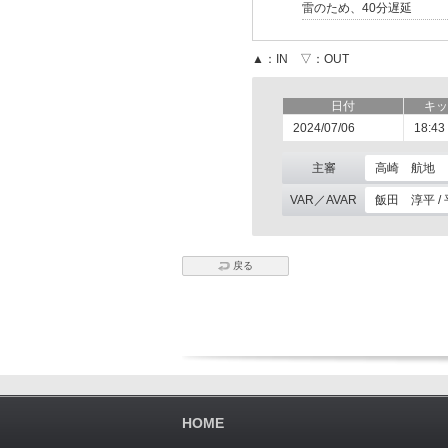
雷のため、40分遅延
▲：IN ▽：OUT
日付
キッ
2024/07/06
18:43
主審
高崎 航地
VAR／AVAR
飯田 淳平 /
戻る
HOME