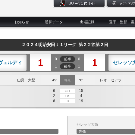
お知らせ
通算データ
出場記録
選手・監督・審
２０２４明治安田Ｊ１リーグ 第２２節第２日
0
前半
0
1
1
ヴェルディ
セレッソ
1
後半
1
山見 大登
49'
76'
レオ セアラ
得点
6
15
SH
2
4
CK
6
19
FK
セレッソ大阪
先発