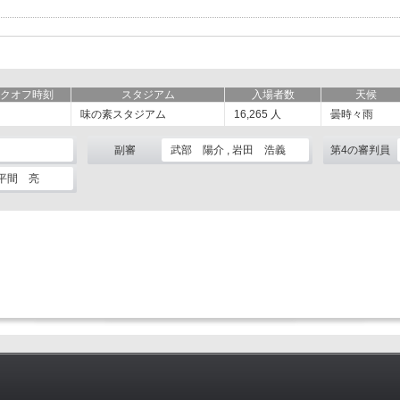
クオフ時刻
スタジアム
入場者数
天候
味の素スタジアム
16,265
人
曇時々雨
副審
武部 陽介 , 岩田 浩義
第4の審判員
 平間 亮