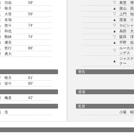
藤 功佑
59'
▽
奥埜 博
野 唯月
▲
柴山 昌
見 大登
59'
▽
上門 知
木 友哉
▲
渡邉 り
島 悠斗
74'
▽
カピシャ
原 和也
▲
為田 大
田 剛綺
74'
▽
阪田 澪
橋 優安
▲
平野 佑
見 哲行
88'
ルーカス
▽
ンデス
村 勇大
ジャステ
▲
ナー
警告
野 唯月
61'
口 栄斗
80'
退場
田 楓喜
42'
監督
福 浩
小菊 昭