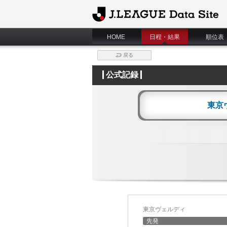
J.League Data Site
HOME
日程・結果
順位表
戻る
公式記録
東京
東京ヴェルディ
先発