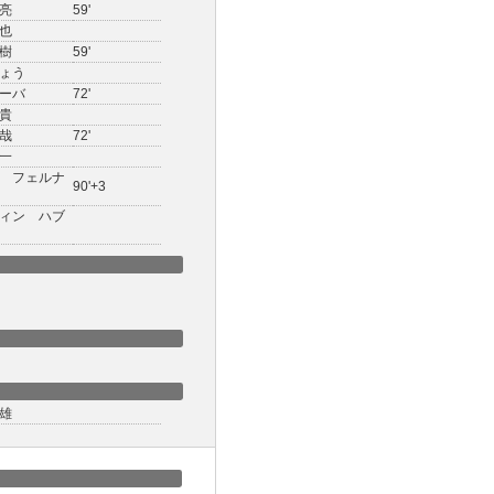
亮
59'
也
樹
59'
ょう
ーバ
72'
貴
哉
72'
一
 フェルナ
90'+3
ィン ハブ
雄