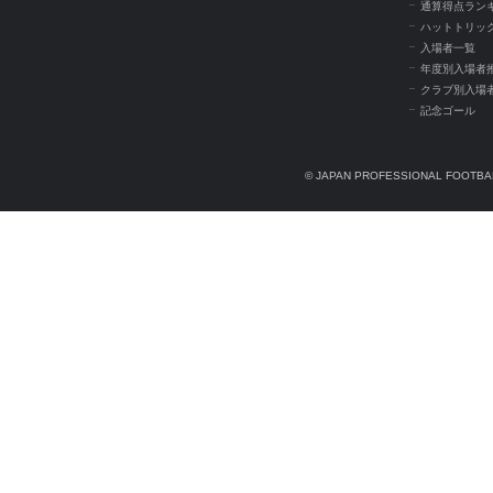
通算得点ラン
ハットトリッ
入場者一覧
年度別入場者
クラブ別入場
記念ゴール
© JAPAN PROFESSIONAL FOOTBAL