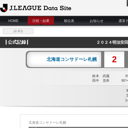
J.League Data Site
HOME
日程・結果
順位表
お知らせ
通算
戻る
公式記録
２０２４明治安田
2
北海道コンサドーレ札幌
鈴木 武蔵
65
田中 克幸
90'+
1
北海道コンサドーレ札幌