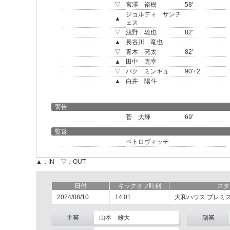
▽
宮澤 裕樹
58'
ジョルディ サンチ
▲
ェス
▽
浅野 雄也
82'
▲
長谷川 竜也
▽
青木 亮太
82'
▲
田中 克幸
▽
パク ミンギュ
90'+2
▲
白井 陽斗
警告
菅 大輝
69'
監督
ペトロヴィッチ
▲：IN ▽：OUT
日付
キックオフ時刻
スタ
2024/08/10
14:01
大和ハウス プレミ
主審
山本 雄大
副審