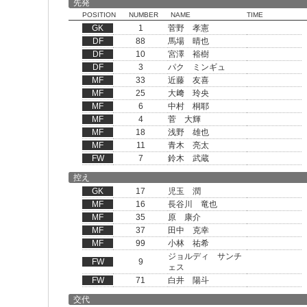
先発
POSITION
NUMBER
NAME
TIME
GK
1
菅野 孝憲
DF
88
馬場 晴也
DF
10
宮澤 裕樹
DF
3
パク ミンギュ
MF
33
近藤 友喜
MF
25
大﨑 玲央
MF
6
中村 桐耶
MF
4
菅 大輝
MF
18
浅野 雄也
MF
11
青木 亮太
FW
7
鈴木 武蔵
控え
GK
17
児玉 潤
MF
16
長谷川 竜也
MF
35
原 康介
MF
37
田中 克幸
MF
99
小林 祐希
ジョルディ サンチ
FW
9
ェス
FW
71
白井 陽斗
交代