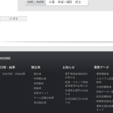
VAR／AVAR
小屋 幸栄 / 淺田 武士
戻る
HOME
日程・結果
順位表
お知らせ
通算データ
試合日程・試合結果
順位表
選手登録追加抹消の
通算勝敗表
お知らせ
年間順位表
スタジアム別
役員・スタッフ登録
敗表
節別動向
追加抹消のお知らせ
天候別勝敗表
戦績表
出場停止選手のお知
対戦データ一
反則ポイント
らせ
状況別勝敗表
チーム別集計結果
公式記録訂正のお知
時間帯別得失
らせ
得点順位表
通算出場試合
キング