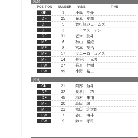
先発
POSITION
NUMBER
NAME
TIME
GK
1
小島 亨介
DF
25
藤原 奏哉
DF
5
舞行龍ジェームズ
DF
3
トーマス デン
DF
31
堀米 悠斗
MF
6
秋山 裕紀
MF
8
宮本 英治
MF
17
ダニーロ ゴメス
MF
14
長谷川 元希
FW
27
長倉 幹樹
FW
99
小野 裕二
控え
GK
21
阿部 航斗
DF
32
長谷川 巧
DF
45
稲村 隼翔
MF
20
島田 譲
MF
22
松田 詠太郎
FW
7
谷口 海斗
FW
9
鈴木 孝司