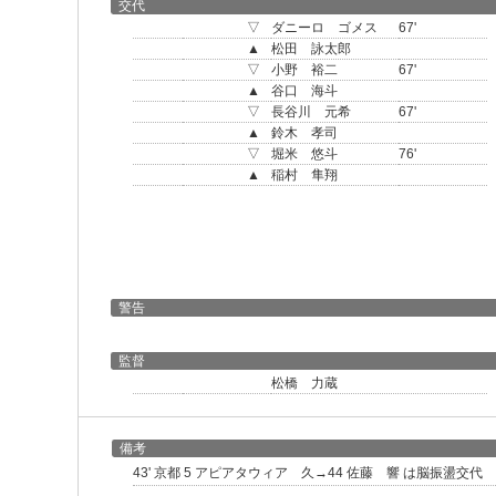
交代
▽
ダニーロ ゴメス
67'
▲
松田 詠太郎
▽
小野 裕二
67'
▲
谷口 海斗
▽
長谷川 元希
67'
▲
鈴木 孝司
▽
堀米 悠斗
76'
▲
稲村 隼翔
警告
監督
松橋 力蔵
備考
43' 京都 5 アピアタウィア 久→44 佐藤 響 は脳振盪交