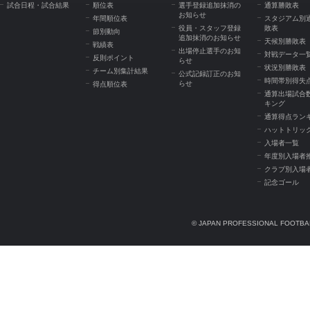
試合日程・試合結果
順位表
選手登録追加抹消の
通算勝敗表
お知らせ
年間順位表
スタジアム別
役員・スタッフ登録
敗表
節別動向
追加抹消のお知らせ
天候別勝敗表
戦績表
出場停止選手のお知
対戦データ一
反則ポイント
らせ
状況別勝敗表
チーム別集計結果
公式記録訂正のお知
時間帯別得失
らせ
得点順位表
通算出場試合
キング
通算得点ラン
ハットトリッ
入場者一覧
年度別入場者
クラブ別入場
記念ゴール
© JAPAN PROFESSIONAL FOOTBAL