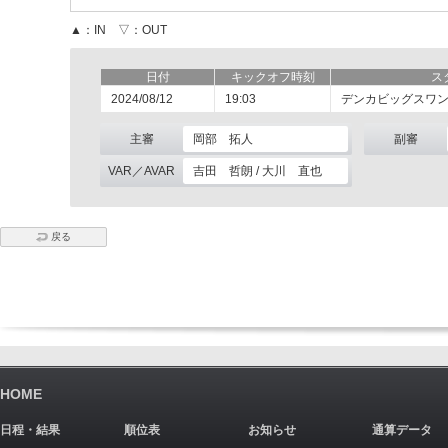
▲：IN ▽：OUT
日付
キックオフ時刻
ス
2024/08/12
19:03
デンカビッグスワ
主審
岡部 拓人
副審
VAR／AVAR
吉田 哲朗 / 大川 直也
戻る
HOME
日程・結果
順位表
お知らせ
通算データ