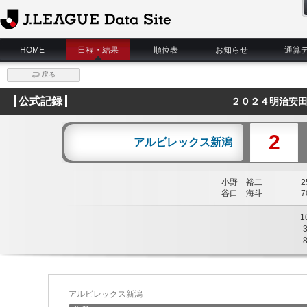
J.League Data Site
HOME
日程・結果
順位表
お知らせ
通算
戻る
公式記録
２０２４明治安田
2
アルビレックス新潟
小野 裕二
25
谷口 海斗
70
1
アルビレックス新潟