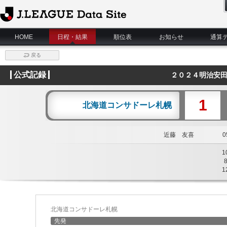
J.League Data Site
HOME
日程・結果
順位表
お知らせ
通算
戻る
公式記録
２０２４明治安田
1
北海道コンサドーレ札幌
近藤 友喜
05
1
1
北海道コンサドーレ札幌
先発