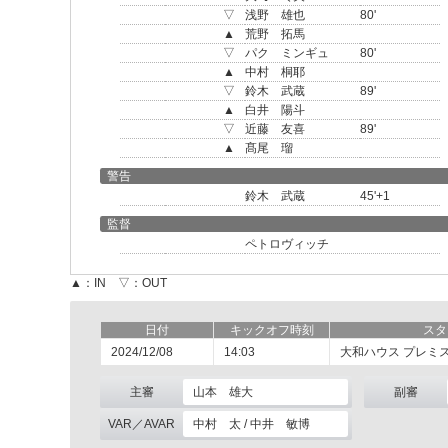
▽
浅野 雄也
80'
▲
荒野 拓馬
▽
パク ミンギュ
80'
▲
中村 桐耶
▽
鈴木 武蔵
89'
▲
白井 陽斗
▽
近藤 友喜
89'
▲
髙尾 瑠
警告
鈴木 武蔵
45'+1
監督
ペトロヴィッチ
▲：IN ▽：OUT
日付
キックオフ時刻
スタ
2024/12/08
14:03
大和ハウス プレミ
主審
山本 雄大
副審
VAR／AVAR
中村 太 / 中井 敏博