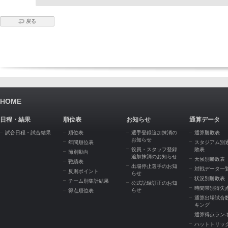
戻る
HOME
日程・結果
順位表
お知らせ
通算データ
試合日程・試合結果
順位表
選手登録追加抹消の
通算勝敗表
お知らせ
年間順位表
スタジアム別
役員・スタッフ登録
敗表
節別動向
追加抹消のお知らせ
天候別勝敗表
戦績表
出場停止選手のお知
対戦データ一
反則ポイント
らせ
状況別勝敗表
チーム別集計結果
公式記録訂正のお知
時間帯別得失
らせ
得点順位表
通算出場試合
キング
通算得点ラン
ハットトリッ