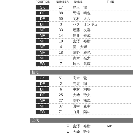
POSITION
NUMBER
NAME
TIME
GK
17
児玉 潤
DF
88
馬場 晴也
DF
50
岡村 大八
DF
3
パク ミンギュ
MF
33
近藤 友喜
MF
14
駒井 善成
MF
10
宮澤 裕樹
MF
4
菅 大輝
MF
18
浅野 雄也
MF
11
青木 亮太
FW
7
鈴木 武蔵
控え
GK
51
高木 駿
DF
2
髙尾 瑠
DF
6
中村 桐耶
DF
25
大﨑 玲央
MF
27
荒野 拓馬
MF
37
田中 克幸
FW
71
白井 陽斗
交代
▽
宮澤 裕樹
60'
▲
大﨑 玲央