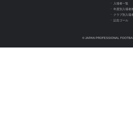
入場者一覧
年度別入場者
クラブ別入場
記念ゴール
© JAPAN PROFESSIONAL FOOTBAL