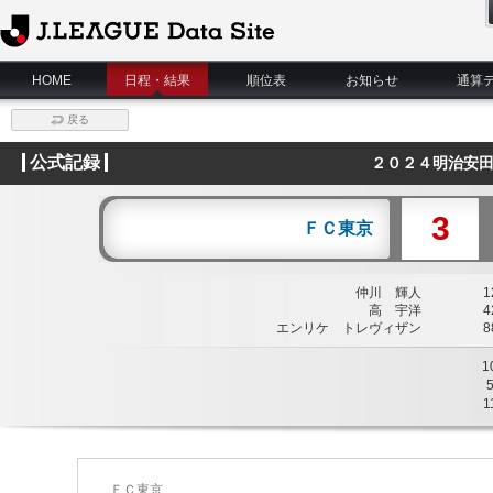
J.League Data Site
HOME
日程・結果
順位表
お知らせ
通算
戻る
公式記録
２０２４明治安田
3
ＦＣ東京
仲川 輝人
12
高 宇洋
42
エンリケ トレヴィザン
88
1
1
ＦＣ東京