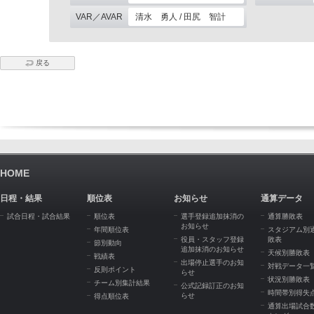
VAR／AVAR
清水 勇人 / 田尻 智計
戻る
HOME
日程・結果
順位表
お知らせ
通算データ
試合日程・試合結果
順位表
選手登録追加抹消の
通算勝敗表
お知らせ
年間順位表
スタジアム別
役員・スタッフ登録
敗表
節別動向
追加抹消のお知らせ
天候別勝敗表
戦績表
出場停止選手のお知
対戦データ一
反則ポイント
らせ
状況別勝敗表
チーム別集計結果
公式記録訂正のお知
時間帯別得失
らせ
得点順位表
通算出場試合