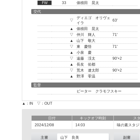
FW
33
俵積田 晃太
交代
ディエゴ オリヴェ
▽
63'
イラ
▲
俵積田 晃太
▽
仲川 輝人
71'
▲
山下 敬大
▽
東 慶悟
71'
▲
小泉 慶
▽
遠藤 渓太
90'+2
▲
長友 佑都
▽
荒木 遼太郎
90'+2
▲
野澤 零温
監督
ピーター クラモフスキー
▲：IN ▽：OUT
日付
キックオフ時刻
ス
2024/12/08
14:03
味の素スタジ
主審
山下 良美
副審