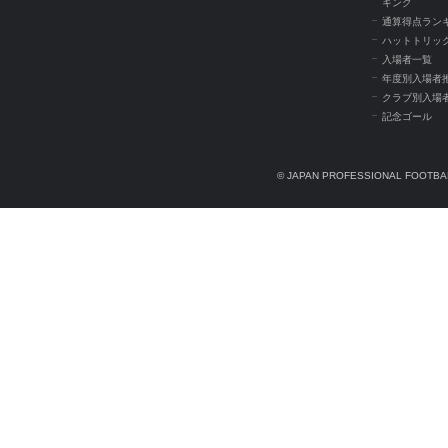
キング
通算得点ラン
ハットトリッ
入場者一覧
年度別入場者
クラブ別入場
記念ゴール
© JAPAN PROFESSIONAL FOOTBAL