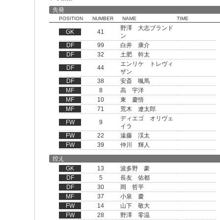
先発
POSITION
NUMBER
NAME
TIME
野澤 大志ブランド
GK
41
ン
DF
99
白井 康介
DF
32
土肥 幹太
エンリケ トレヴィ
DF
44
ザン
DF
38
安斎 颯馬
MF
8
高 宇洋
MF
10
東 慶悟
MF
71
荒木 遼太郎
ディエゴ オリヴェ
FW
9
イラ
FW
22
遠藤 渓太
FW
39
仲川 輝人
控え
GK
13
波多野 豪
DF
5
長友 佑都
DF
30
岡 哲平
MF
37
小泉 慶
FW
14
山下 敬大
FW
28
野澤 零温