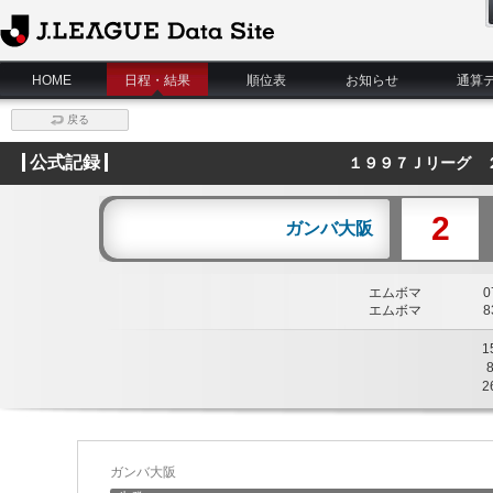
J.League Data Site
HOME
日程・結果
順位表
お知らせ
通算
戻る
公式記録
１９９７Ｊリーグ 
2
ガンバ大阪
エムボマ
07
エムボマ
83
1
2
ガンバ大阪