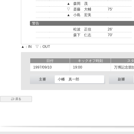
▲
森岡 茂
▽
斎藤 大輔
75'
▲
小島 宏美
警告
松波 正信
26'
森下 仁志
70'
▲：IN ▽：OUT
日付
キックオフ時刻
ス
1997/09/10
19:00
万博記念競
主審
小幡 真一郎
副審
戻る