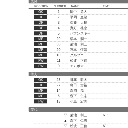
先発
POSITION
NUMBER
NAME
TIME
GK
1
岡中 勇人
DF
7
平岡 直起
DF
3
斎藤 大輔
DF
4
實好 礼忠
DF
5
バブンスキー
MF
29
稲本 潤一
MF
30
菊池 利三
MF
20
宮本 恒靖
MF
10
クルプニ
FW
11
松波 正信
FW
9
エムボマ
控え
GK
23
都築 龍太
DF
27
島田 貴裕
MF
14
森岡 茂
MF
6
森下 仁志
FW
13
小島 宏美
交代
▽
菊池 利三
61'
▲
森下 仁志
▽
松波 正信
61'