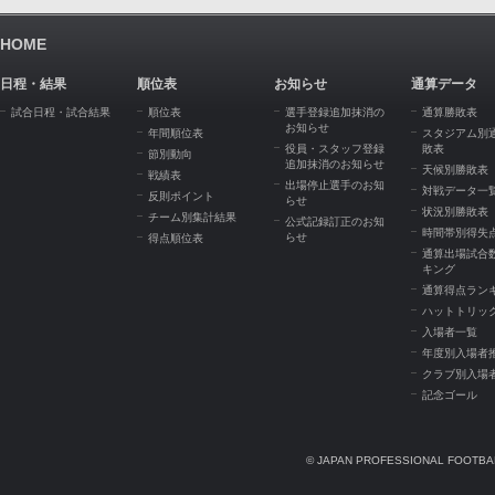
HOME
日程・結果
順位表
お知らせ
通算データ
試合日程・試合結果
順位表
選手登録追加抹消の
通算勝敗表
お知らせ
年間順位表
スタジアム別
役員・スタッフ登録
敗表
節別動向
追加抹消のお知らせ
天候別勝敗表
戦績表
出場停止選手のお知
対戦データ一
反則ポイント
らせ
状況別勝敗表
チーム別集計結果
公式記録訂正のお知
時間帯別得失
らせ
得点順位表
通算出場試合
キング
通算得点ラン
ハットトリッ
入場者一覧
年度別入場者
クラブ別入場
記念ゴール
© JAPAN PROFESSIONAL FOOTBAL