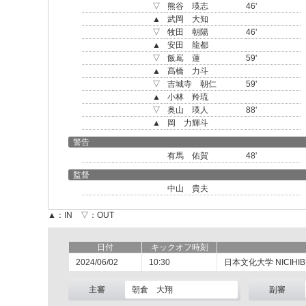
▽
熊谷 瑛志
46'
▲
武岡 大知
▽
牧田 朝陽
46'
▲
安田 龍都
▽
飯嶌 蓮
59'
▲
髙橋 力斗
▽
吉城寺 朝仁
59'
▲
小林 羚琉
▽
奥山 瑛人
88'
▲
岡 力輝斗
警告
有馬 佑賀
48'
監督
中山 貴夫
▲：IN ▽：OUT
日付
キックオフ時刻
2024/06/02
10:30
日本文化大学 NICIHIBU
主審
朝倉 大翔
副審