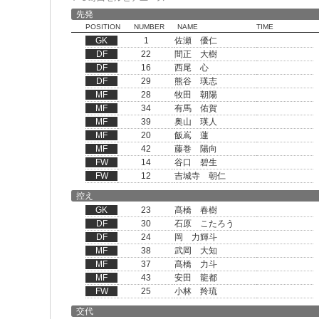
先発
POSITION
NUMBER
NAME
TIME
GK
1
佐瀬 優仁
DF
22
間正 大樹
DF
16
西尾 心
DF
29
熊谷 瑛志
MF
28
牧田 朝陽
MF
34
有馬 佑賀
MF
39
奥山 瑛人
MF
20
飯嶌 蓮
MF
42
藤巻 陽向
FW
14
谷口 碧生
FW
12
吉城寺 朝仁
控え
GK
23
髙橋 春樹
DF
30
石原 こたろう
DF
24
岡 力輝斗
MF
38
武岡 大知
MF
37
髙橋 力斗
MF
43
安田 龍都
FW
25
小林 羚琉
交代