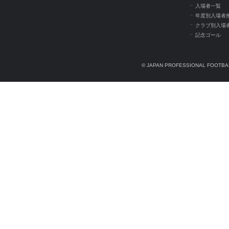
入場者一覧
年度別入場者
クラブ別入場
記念ゴール
© JAPAN PROFESSIONAL FOOTBAL