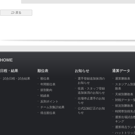
戻る
HOME
日程・結果
順位表
お知らせ
通算データ
試合日程・試合結果
順位表
選手登録追加抹消の
通算勝敗表
お知らせ
年間順位表
スタジアム別
役員・スタッフ登録
敗表
節別動向
追加抹消のお知らせ
天候別勝敗表
戦績表
出場停止選手のお知
対戦データ一
反則ポイント
らせ
状況別勝敗表
チーム別集計結果
公式記録訂正のお知
時間帯別得失
らせ
得点順位表
通算出場試合
キング
通算得点ラン
ハットトリッ