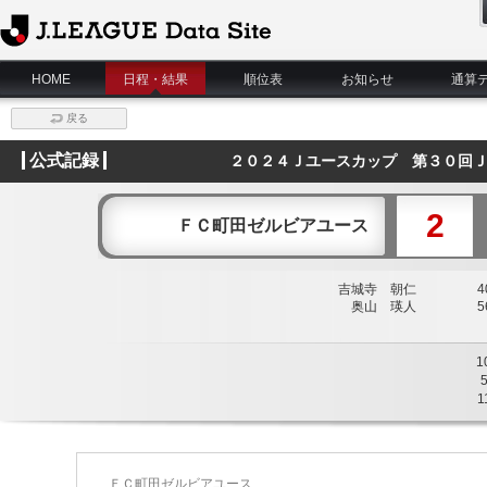
J.League Data Site
HOME
日程・結果
順位表
お知らせ
通算
戻る
公式記録
２０２４Ｊユースカップ 第３０回Ｊ
2
ＦＣ町田ゼルビアユース
吉城寺 朝仁
40
奥山 瑛人
56
1
1
ＦＣ町田ゼルビアユース