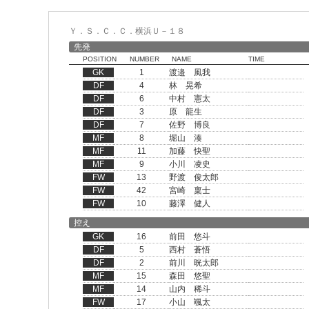
Ｙ．Ｓ．Ｃ．Ｃ．横浜Ｕ－１８
先発
POSITION
NUMBER
NAME
TIME
GK
1
渡邉 風我
DF
4
林 晃希
DF
6
中村 憲太
DF
3
原 龍生
DF
7
佐野 博良
MF
8
堀山 湊
MF
11
加藤 快聖
MF
9
小川 凌史
FW
13
野渡 俊太郎
FW
42
宮崎 稟士
FW
10
藤澤 健人
控え
GK
16
前田 悠斗
DF
5
西村 蒼悟
DF
2
前川 晄太郎
MF
15
森田 悠聖
MF
14
山内 稀斗
FW
17
小山 颯太