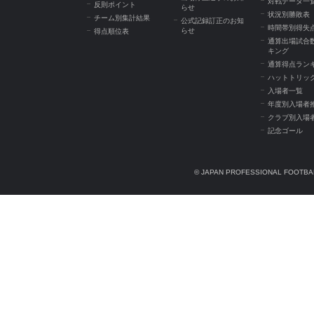
対戦データ一
反則ポイント
らせ
状況別勝敗表
チーム別集計結果
公式記録訂正のお知
時間帯別得失
らせ
得点順位表
通算出場試合
キング
通算得点ラン
ハットトリッ
入場者一覧
年度別入場者
クラブ別入場
記念ゴール
© JAPAN PROFESSIONAL FOOTBAL