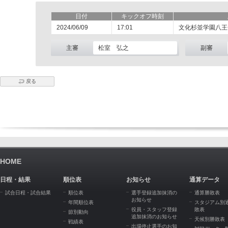
日付
キックオフ時刻
2024/06/09
17:01
文化杉並学園八王
主審
松室 弘之
副審
戻る
HOME
日程・結果
順位表
お知らせ
通算データ
試合日程・試合結果
順位表
選手登録追加抹消の
通算勝敗表
お知らせ
年間順位表
スタジアム別
役員・スタッフ登録
敗表
節別動向
追加抹消のお知らせ
天候別勝敗表
戦績表
出場停止選手のお知