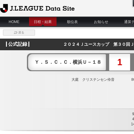
J.League Data Site
HOME
日程・結果
順位表
お知らせ
通算
戻る
公式記録
２０２４Ｊユースカップ 第３０回Ｊ
1
Ｙ．Ｓ．Ｃ．Ｃ．横浜Ｕ－１８
大庭 クリステンセン伶音
80
1