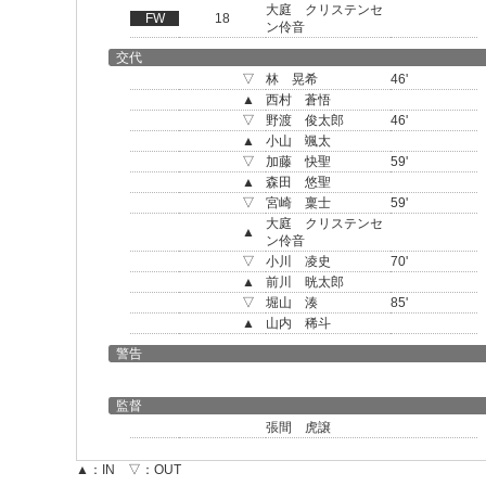
大庭 クリステンセ
FW
18
ン伶音
交代
▽
林 晃希
46'
▲
西村 蒼悟
▽
野渡 俊太郎
46'
▲
小山 颯太
▽
加藤 快聖
59'
▲
森田 悠聖
▽
宮崎 稟士
59'
大庭 クリステンセ
▲
ン伶音
▽
小川 凌史
70'
▲
前川 晄太郎
▽
堀山 湊
85'
▲
山内 稀斗
警告
監督
張間 虎譲
▲：IN ▽：OUT