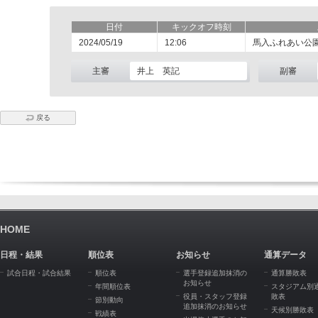
日付
キックオフ時刻
2024/05/19
12:06
馬入ふれあい公
主審
井上 英記
副審
戻る
HOME
日程・結果
順位表
お知らせ
通算データ
試合日程・試合結果
順位表
選手登録追加抹消の
通算勝敗表
お知らせ
年間順位表
スタジアム別
役員・スタッフ登録
敗表
節別動向
追加抹消のお知らせ
天候別勝敗表
戦績表