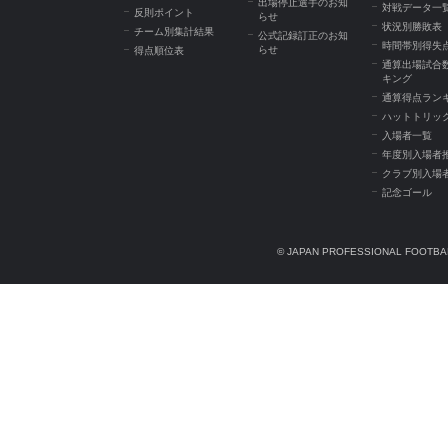
出場停止選手のお知
対戦データ一
反則ポイント
らせ
状況別勝敗表
チーム別集計結果
公式記録訂正のお知
時間帯別得失
らせ
得点順位表
通算出場試合
キング
通算得点ラン
ハットトリッ
入場者一覧
年度別入場者
クラブ別入場
記念ゴール
© JAPAN PROFESSIONAL FOOTBAL