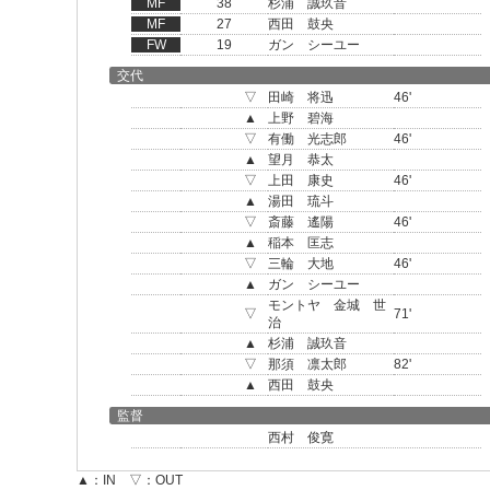
MF
38
杉浦 誠玖音
MF
27
西田 鼓央
FW
19
ガン シーユー
交代
▽
田崎 将迅
46'
▲
上野 碧海
▽
有働 光志郎
46'
▲
望月 恭太
▽
上田 康史
46'
▲
湯田 琉斗
▽
斎藤 遙陽
46'
▲
稲本 匡志
▽
三輪 大地
46'
▲
ガン シーユー
モントヤ 金城 世
▽
71'
治
▲
杉浦 誠玖音
▽
那須 凛太郎
82'
▲
西田 鼓央
監督
西村 俊寛
▲：IN ▽：OUT