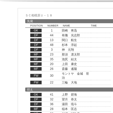
ＳＣ相模原Ｕ－１８
先発
POSITION
NUMBER
NAME
TIME
GK
1
田崎 将迅
DF
44
有働 光志郎
DF
13
関口 航生
DF
48
杉本 淳起
DF
3
神 元翔
MF
23
那須 凛太郎
MF
35
池尻 結太
MF
20
上田 康史
MF
26
斎藤 遙陽
モントヤ 金城 世
FW
30
治
FW
22
三輪 大地
控え
GK
41
上野 碧海
DF
32
望月 恭太
DF
36
湯田 琉斗
MF
28
稲本 匡志