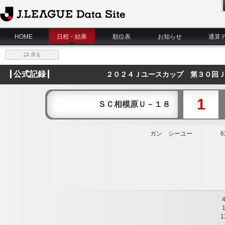
J.League Data Site
HOME
日程・結果
順位表
お知らせ
通算
戻る
公式記録
２０２４Ｊユースカップ 第３０回Ｊ
1
ＳＣ相模原Ｕ－１８
ガン シーユー
62
1