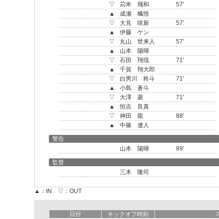
▽
苅米 飛和
57'
▲
成瀬 楓悟
▽
大見 咲新
57'
▲
伊藤 ケン
▽
丸山 世来人
57'
▲
山本 陽暉
▽
石田 翔琉
71'
▲
千賀 翔大郎
▽
白男川 羚斗
71'
▲
小島 蒼斗
▽
大澤 菱
71'
▲
恒吉 良真
▽
神田 龍
88'
▲
中篠 遼人
警告
山本 陽暉
89'
監督
三木 隆司
▲：IN ▽：OUT
日付
キックオフ時刻