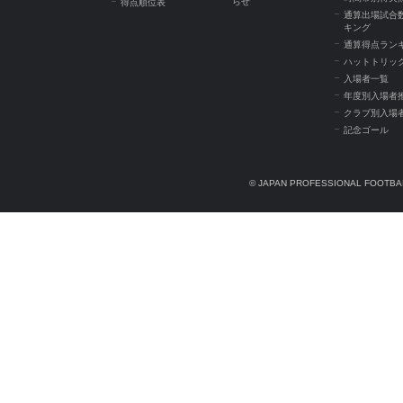
らせ
得点順位表
通算出場試合
キング
通算得点ラン
ハットトリッ
入場者一覧
年度別入場者
クラブ別入場
記念ゴール
© JAPAN PROFESSIONAL FOOTBAL