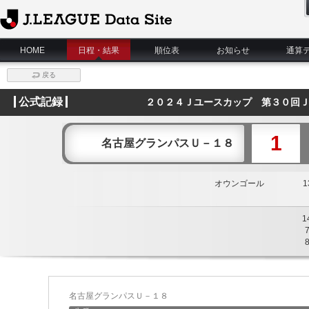
J.League Data Site
HOME
日程・結果
順位表
お知らせ
通算
戻る
公式記録
２０２４Ｊユースカップ 第３０回Ｊ
1
名古屋グランパスＵ－１８
オウンゴール
13
1
名古屋グランパスＵ－１８