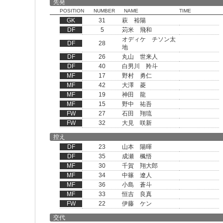
先発
POSITION
NUMBER
NAME
TIME
GK
31
萩 裕陽
DF
5
苅米 飛和
オディケ チソン太
DF
28
地
DF
26
丸山 世来人
DF
40
白男川 羚斗
MF
17
野村 勇仁
MF
42
大澤 菱
MF
19
神田 龍
MF
15
野中 祐吾
FW
27
石田 翔琉
FW
32
大見 咲新
控え
DF
23
山本 陽暉
DF
35
成瀬 楓悟
MF
30
千賀 翔大郎
MF
34
中篠 遼人
MF
36
小島 蒼斗
MF
33
恒吉 良真
FW
22
伊藤 ケン
交代