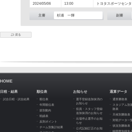
2024/05/06
13:00
トヨタスポーツセンタ
主審
杉浦 一輝
副審
戻る
HOME
日程・結果
順位表
お知らせ
通算データ
試合日程・試合結果
順位表
選手登録追加抹消の
通算勝敗表
お知らせ
年間順位表
スタジアム別
役員・スタッフ登録
敗表
節別動向
追加抹消のお知らせ
天候別勝敗表
戦績表
出場停止選手のお知
対戦データ一
反則ポイント
らせ
状況別勝敗表
チーム別集計結果
公式記録訂正のお知
時間帯別得失