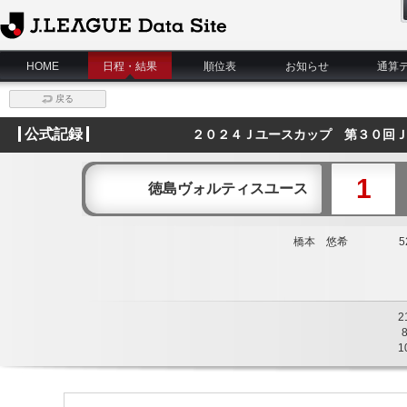
J.League Data Site
HOME
日程・結果
順位表
お知らせ
通算
戻る
公式記録
２０２４Ｊユースカップ 第３０回Ｊ
1
徳島ヴォルティスユース
橋本 悠希
52
2
1