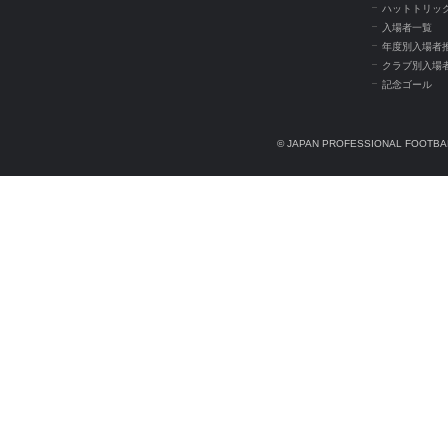
ハットトリッ
入場者一覧
年度別入場者
クラブ別入場
記念ゴール
© JAPAN PROFESSIONAL FOOTBAL