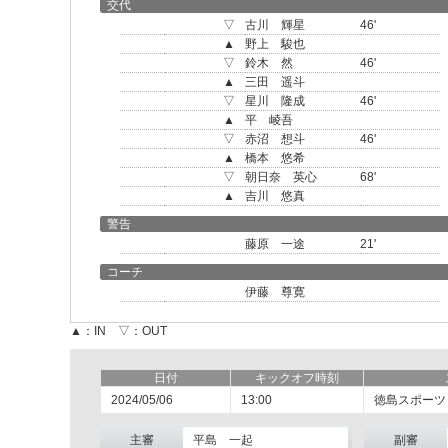
交代
▽
古川 輝星
46'
▲
野上 駿也
▽
鈴木 然
46'
▲
三田 遥斗
▽
星川 隆成
46'
▲
平 崚吾
▽
赤沼 想斗
46'
▲
橋本 悠希
▽
朝日奈 英心
68'
▲
吉川 悠真
警告
藤原 一途
21'
コーチ
伊藤 尊寛
▲：IN ▽：OUT
日付
キックオフ時刻
2024/05/06
13:00
徳島スポーツ
主審
平島 一起
副審