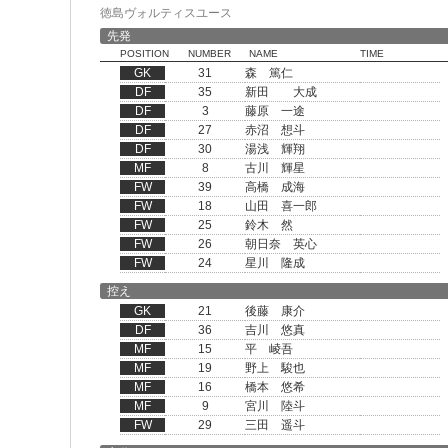
徳島ヴォルティスユース
先発
POSITION
NUMBER
NAME
TIME
GK
31
森 篤仁
DF
35
新田 大成
DF
3
藤原 一途
DF
27
赤沼 想斗
DF
30
湯浅 輝翔
MF
8
古川 輝星
FW
39
高橋 成海
FW
18
山田 喜一郎
FW
25
鈴木 然
FW
26
朝日奈 英心
FW
24
星川 隆成
控え
GK
21
後藤 康介
DF
36
吉川 悠真
MF
15
平 崚吾
MF
19
野上 駿也
MF
16
橋本 悠希
MF
9
宮川 陸斗
FW
29
三田 遥斗