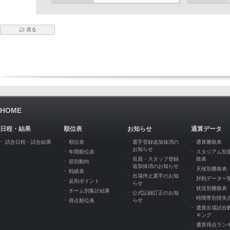
戻る
HOME
日程・結果
順位表
お知らせ
通算データ
試合日程・試合結果
順位表
選手登録追加抹消の
通算勝敗表
お知らせ
年間順位表
スタジアム別
役員・スタッフ登録
敗表
節別動向
追加抹消のお知らせ
天候別勝敗表
戦績表
出場停止選手のお知
対戦データ一
反則ポイント
らせ
状況別勝敗表
チーム別集計結果
公式記録訂正のお知
時間帯別得失
らせ
得点順位表
通算出場試合
キング
通算得点ラン