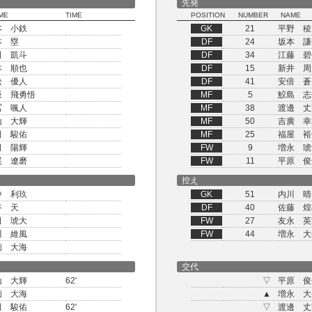
先発
ME
TIME
POSITION
NUMBER
NAME
本 小鉄
GK
21
平野 稜
本 塁
DF
24
坂本 謙
田 凱斗
DF
34
江藤 碧
本 順也
DF
15
新井 周
松 優人
DF
41
安倍 蒼
坂 飛勇悟
MF
5
鮫島 志
冨 颯人
MF
38
渡邊 丈
山 大輝
MF
50
吉廣 幸
田 駿佑
MF
25
福屋 裕
田 陽輝
FW
9
増永 琥
尾 遼磨
FW
11
平原 俊
控え
中 利玖
GK
51
内川 晴
谷 天
DF
40
佐藤 煌
田 琥大
FW
27
友永 英
川 維風
FW
44
増永 大
薗 大海
交代
山 大輝
62'
▽
平原 俊
薗 大海
▲
増永 大
田 駿佑
62'
▽
渡邊 丈