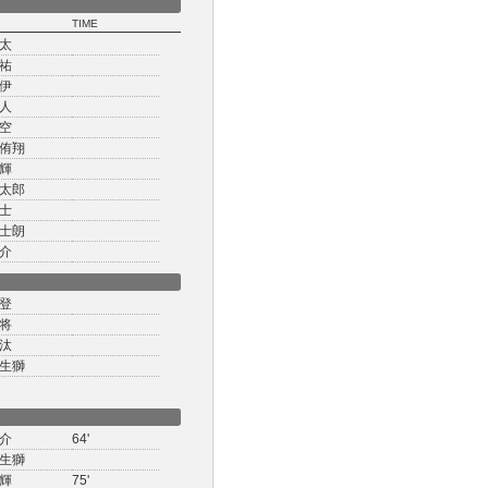
TIME
太
祐
伊
人
空
侑翔
輝
太郎
士
士朗
介
登
将
汰
生獅
介
64'
生獅
輝
75'