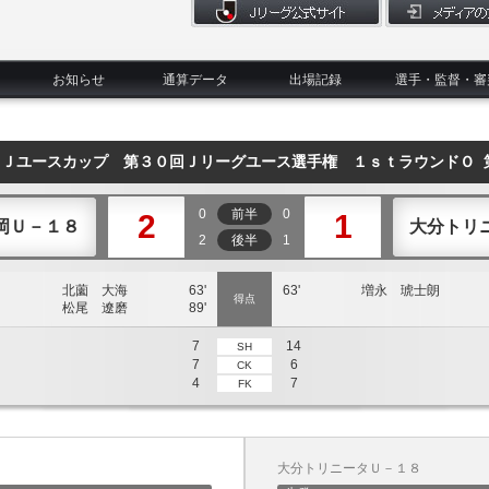
お知らせ
通算データ
出場記録
選手・監督・審
４Ｊユースカップ 第３０回Ｊリーグユース選手権 １ｓｔラウンドＯ 
0
前半
0
2
1
岡Ｕ－１８
大分トリ
2
後半
1
北薗 大海
63'
63'
増永 琥士朗
得点
松尾 遼磨
89'
7
14
SH
7
6
CK
4
7
FK
大分トリニータＵ－１８