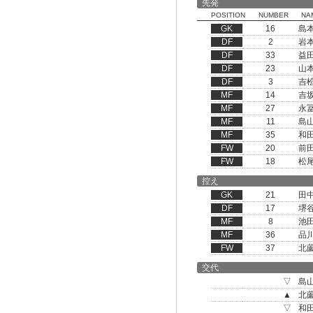
先発
POSITION
NUMBER
NA
GK
16
島
DF
2
岩
DF
33
益
DF
23
山
DF
3
吉
MF
14
吉
MF
27
永
MF
11
島
MF
35
和
FW
20
前
FW
18
松
控え
GK
21
田
DF
17
堺
MF
8
池
MF
36
品
FW
37
北
交代
▽
島
▲
北
▽
和