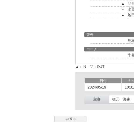
▲
品
▽
永
▲
池
警告
島
コーチ
牛
▲：IN ▽：OUT
日付
キ
2024/05/19
10:31
主審
橋元 海吏
戻る