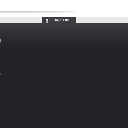
判
ッ
員