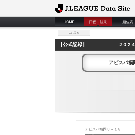
J.League Data Site
HOME
日程・結果
順位表
戻る
公式記録
２０２
アビスパ福
アビスパ福岡Ｕ－１８