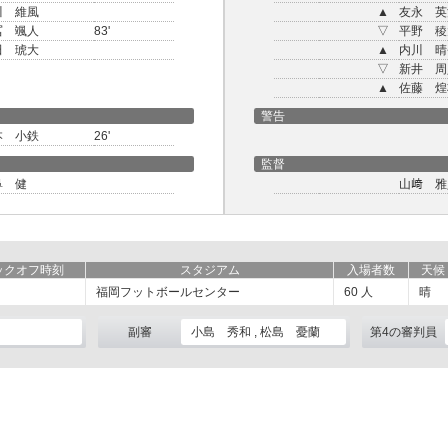
川 維風
▲
友永 英
冨 颯人
83'
▽
平野 稜
田 琥大
▲
内川 晴
▽
新井 周
▲
佐藤 煌
警告
本 小鉄
26'
監督
鼻 健
山﨑 雅
ックオフ時刻
スタジアム
入場者数
天候
福岡フットボールセンター
60
人
晴
副審
小島 秀和 , 松島 憂蘭
第4の審判員