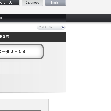
Japanese
English
判
印刷ページへ
第３節
ニータＵ－１８