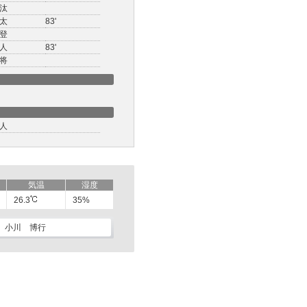
汰
太
83'
登
人
83'
将
人
気温
湿度
26.3
35%
小川 博行