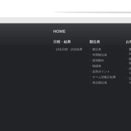
HOME
日程・結果
順位表
お
試合日程・試合結果
順位表
年間順位表
節別動向
戦績表
反則ポイント
チーム別集計結果
得点順位表