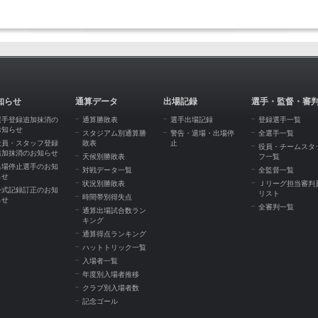
知らせ
通算データ
出場記録
選手・監督・審
選手登録追加抹消の
通算勝敗表
選手出場記録
登録選手一覧
お知らせ
スタジアム別通算勝
警告・退場・出場停
全選手一覧
役員・スタッフ登録
敗表
止
役員・チームスタ
追加抹消のお知らせ
天候別勝敗表
フ一覧
出場停止選手のお知
対戦データ一覧
全監督一覧
らせ
状況別勝敗表
Ｊリーグ担当審判
公式記録訂正のお知
リスト
時間帯別得失点
らせ
全審判一覧
通算出場試合数ラン
キング
通算得点ランキング
ハットトリック一覧
入場者一覧
年度別入場者推移
クラブ別入場者数
記念ゴール