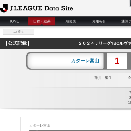
J.League Data Site
HOME
日程・結果
順位表
お知らせ
通算
戻る
公式記録
２０２４ＪリーグYBCルヴ
1
カターレ富山
碓井 聖生
90
1
カターレ富山