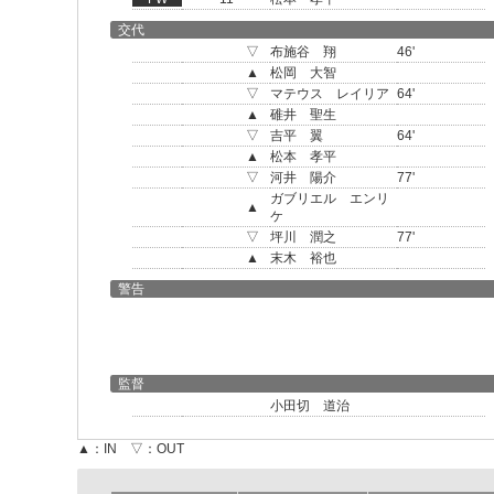
交代
▽
布施谷 翔
46'
▲
松岡 大智
▽
マテウス レイリア
64'
▲
碓井 聖生
▽
吉平 翼
64'
▲
松本 孝平
▽
河井 陽介
77'
ガブリエル エンリ
▲
ケ
▽
坪川 潤之
77'
▲
末木 裕也
警告
監督
小田切 道治
▲：IN ▽：OUT