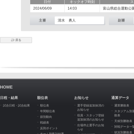
日付
キックオフ時刻
ス
2024/06/09
14:03
富山県総合運動公
主審
清水 勇人
副審
戻る
HOME
日程・結果
順位表
お知らせ
通算データ
試合日程・試合結果
順位表
選手登録追加抹消の
通算勝敗表
お知らせ
年間順位表
スタジアム別
役員・スタッフ登録
敗表
節別動向
追加抹消のお知らせ
天候別勝敗表
戦績表
出場停止選手のお知
対戦データ一
反則ポイント
らせ
状況別勝敗表
チーム別集計結果