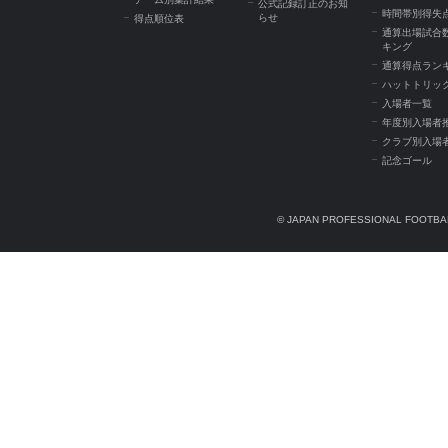
公式記録訂正のお知
時間帯別得失
らせ
得点順位表
通算出場試合
キング
通算得点ラン
ハットトリッ
入場者一覧
年度別入場者
クラブ別入場
記念ゴール
© JAPAN PROFESSIONAL FOOTBAL