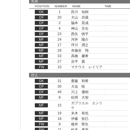
先発
POSITION
NUMBER
NAME
TIME
GK
1
田川 知樹
DF
20
大山 武蔵
DF
2
脇本 晃成
DF
4
神山 京右
DF
23
西矢 慎平
MF
24
河井 陽介
MF
17
坪川 潤之
MF
28
布施谷 翔
MF
33
髙橋 馨希
MF
27
吉平 翼
FW
10
マテウス レイリア
控え
GK
31
齋藤 和希
DF
30
大迫 暁
DF
46
川上 優樹
MF
8
松岡 大智
ガブリエル エンリ
MF
15
ケ
MF
16
末木 裕也
MF
18
伊藤 拓巳
FW
9
碓井 聖生
FW
11
松本 孝平