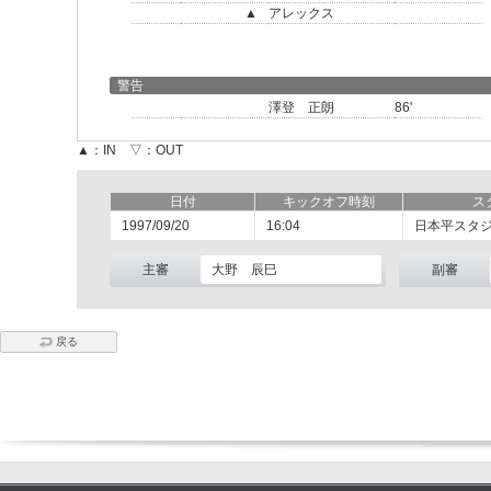
▲
アレックス
警告
澤登 正朗
86'
▲：IN ▽：OUT
日付
キックオフ時刻
ス
1997/09/20
16:04
日本平スタ
主審
大野 辰巳
副審
戻る