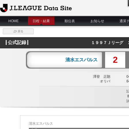
J.League Data Site
HOME
日程・結果
順位表
お知らせ
通算
戻る
公式記録
１９９７Ｊリーグ 
2
清水エスパルス
澤登 正朗
04
オリバ
84
1
1
清水エスパルス