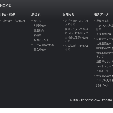
HOME
日程・結果
順位表
お知らせ
通算データ
試合日程・試合結果
順位表
選手登録追加抹消の
通算勝敗表
お知らせ
年間順位表
スタジアム別
役員・スタッフ登録
敗表
節別動向
追加抹消のお知らせ
天候別勝敗表
戦績表
出場停止選手のお知
対戦データ一
反則ポイント
らせ
状況別勝敗表
チーム別集計結果
公式記録訂正のお知
時間帯別得失
らせ
得点順位表
通算出場試合
キング
通算得点ラン
ハットトリッ
入場者一覧
年度別入場者
クラブ別入場
記念ゴール
© JAPAN PROFESSIONAL FOOTBAL