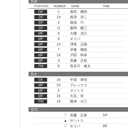
先発
POSITION
NUMBER
NAME
TIME
GK
1
真田 雅則
DF
19
西澤 淳二
DF
4
堀池 巧
DF
11
森岡 隆三
MF
6
大榎 克己
MF
8
オリバ
MF
10
澤登 正朗
MF
7
伊東 輝悦
MF
14
戸田 和幸
MF
3
安藤 正裕
FW
9
長谷川 健太
控え
GK
16
中原 幸司
MF
23
アレックス
MF
5
サントス
MF
15
大石 玲
FW
18
興津 大三
交代
▽
安藤 正裕
54'
▲
サントス
▽
オリバ
88'