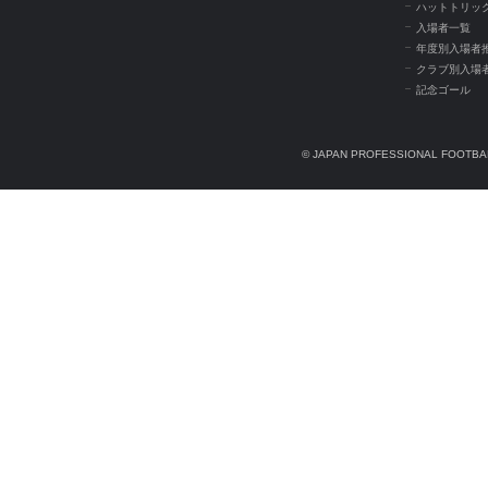
ハットトリッ
入場者一覧
年度別入場者
クラブ別入場
記念ゴール
© JAPAN PROFESSIONAL FOOTBAL