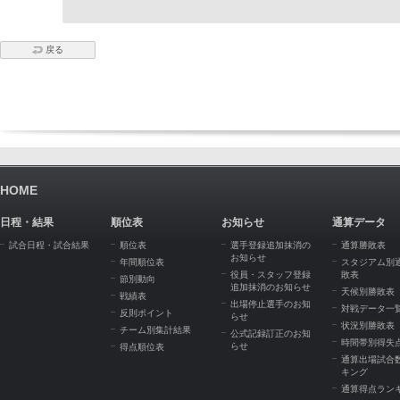
戻る
HOME
日程・結果
順位表
お知らせ
通算データ
試合日程・試合結果
順位表
選手登録追加抹消の
通算勝敗表
お知らせ
年間順位表
スタジアム別
役員・スタッフ登録
敗表
節別動向
追加抹消のお知らせ
天候別勝敗表
戦績表
出場停止選手のお知
対戦データ一
反則ポイント
らせ
状況別勝敗表
チーム別集計結果
公式記録訂正のお知
時間帯別得失
らせ
得点順位表
通算出場試合
キング
通算得点ラン