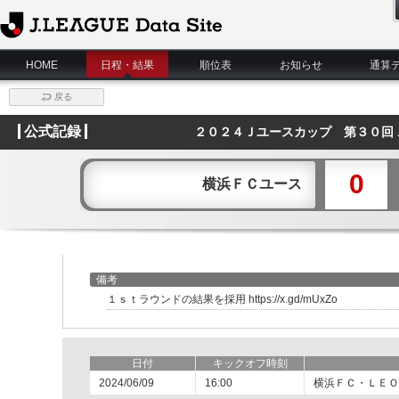
J.League Data Site
HOME
日程・結果
順位表
お知らせ
通算
戻る
公式記録
２０２４Ｊユースカップ 第３０回
0
横浜ＦＣユース
備考
１ｓｔラウンドの結果を採用 https://x.gd/mUxZo
日付
キックオフ時刻
2024/06/09
16:00
横浜ＦＣ・ＬＥＯ