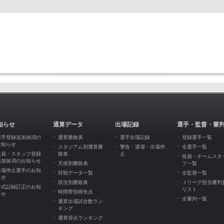
知らせ
通算データ
出場記録
選手・監督・審
選手登録追加抹消の
通算勝敗表
選手出場記録
登録選手一覧
お知らせ
スタジアム別通算勝
警告・退場・出場停
全選手一覧
役員・スタッフ登録
敗表
止
役員・チームスタ
追加抹消のお知らせ
天候別勝敗表
フ一覧
出場停止選手のお知
対戦データ一覧
全監督一覧
らせ
状況別勝敗表
Ｊリーグ担当審判
公式記録訂正のお知
リスト
時間帯別得失点
らせ
全審判一覧
通算出場試合数ラン
キング
通算得点ランキング