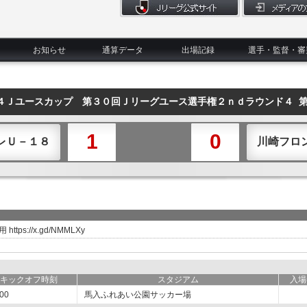
お知らせ
通算データ
出場記録
選手・監督・審
４Ｊユースカップ 第３０回Ｊリーグユース選手権２ｎｄラウンド４ 
1
0
レＵ－１８
川崎フロ
ps://x.gd/NMMLXy
キックオフ時刻
スタジアム
入場
:00
馬入ふれあい公園サッカー場