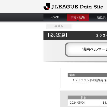
J.League Data Site
HOME
日程・結果
順位表
戻る
公式記録
２０２
湘南ベルマー
備考
１ｓｔラウンドの結果を採用 htt
日付
2024/05/04
14