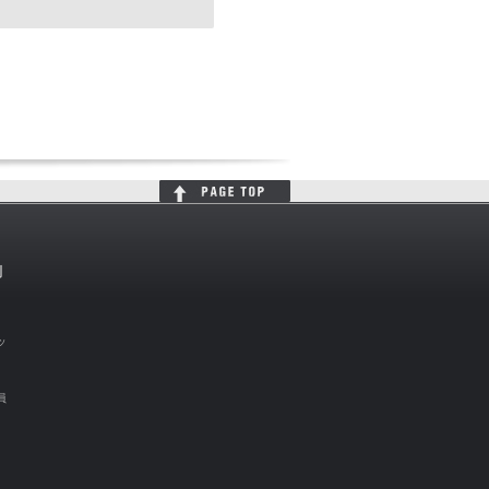
判
ッ
員