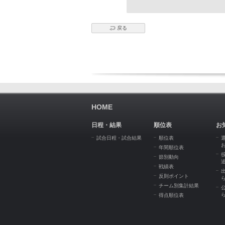
戻る
HOME
日程・結果
順位表
お
試合日程・試合結果
順位表
年間順位表
節別動向
戦績表
反則ポイント
チーム別集計結果
得点順位表