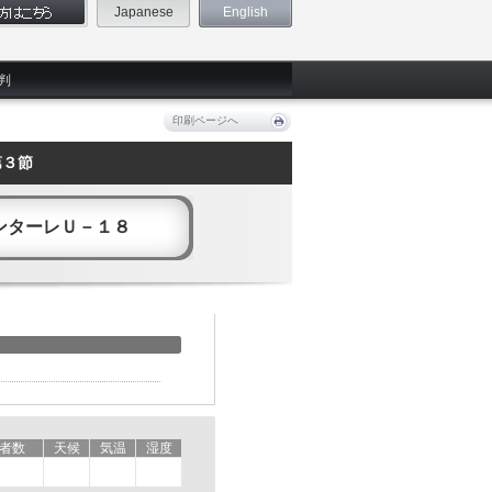
Japanese
English
判
印刷ページへ
第３節
ンターレＵ－１８
者数
天候
気温
湿度