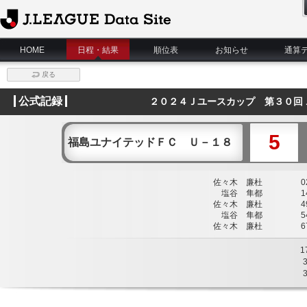
J.League Data Site
HOME
日程・結果
順位表
お知らせ
通算
戻る
公式記録
２０２４Ｊユースカップ 第３０回
5
福島ユナイテッドＦＣ Ｕ－１８
佐々木 廉杜
02
塩谷 隼都
14
佐々木 廉杜
49
塩谷 隼都
54
佐々木 廉杜
67
1