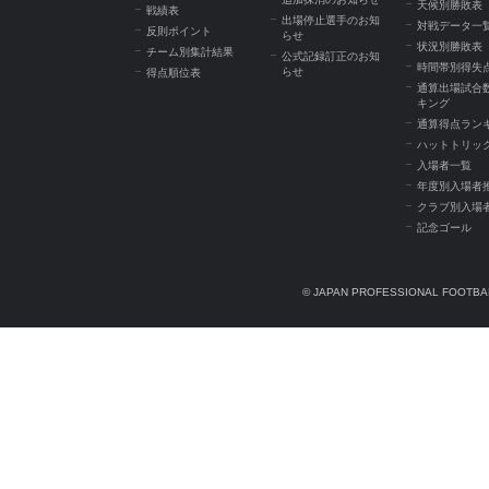
天候別勝敗表
戦績表
出場停止選手のお知
対戦データ一
反則ポイント
らせ
状況別勝敗表
チーム別集計結果
公式記録訂正のお知
時間帯別得失
らせ
得点順位表
通算出場試合
キング
通算得点ラン
ハットトリッ
入場者一覧
年度別入場者
クラブ別入場
記念ゴール
© JAPAN PROFESSIONAL FOOTBAL