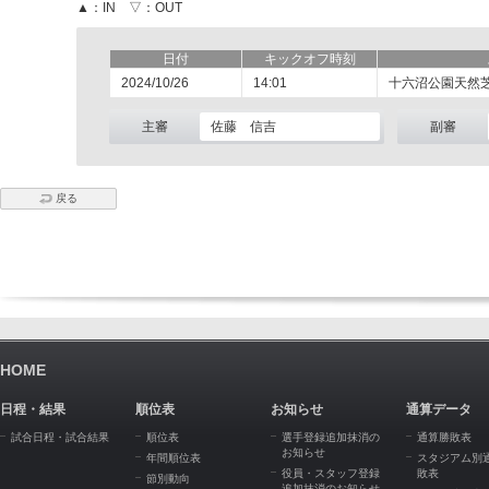
▲：IN ▽：OUT
日付
キックオフ時刻
2024/10/26
14:01
十六沼公園天然
主審
佐藤 信吉
副審
戻る
HOME
日程・結果
順位表
お知らせ
通算データ
試合日程・試合結果
順位表
選手登録追加抹消の
通算勝敗表
お知らせ
年間順位表
スタジアム別
役員・スタッフ登録
敗表
節別動向
追加抹消のお知らせ