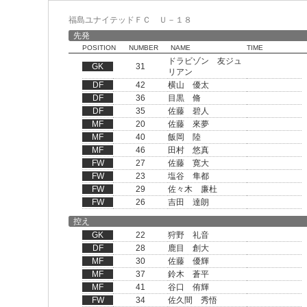
福島ユナイテッドＦＣ Ｕ－１８
先発
POSITION
NUMBER
NAME
TIME
ドラビゾン 友ジュ
GK
31
リアン
DF
42
横山 優太
DF
36
目黒 脩
DF
35
佐藤 碧人
MF
20
佐藤 來夢
MF
40
飯岡 陸
MF
46
田村 悠真
FW
27
佐藤 寛大
FW
23
塩谷 隼都
FW
29
佐々木 廉杜
FW
26
吉田 達朗
控え
GK
22
狩野 礼音
DF
28
鹿目 創大
MF
30
佐藤 優輝
MF
37
鈴木 蒼平
MF
41
谷口 侑輝
FW
34
佐久間 秀悟