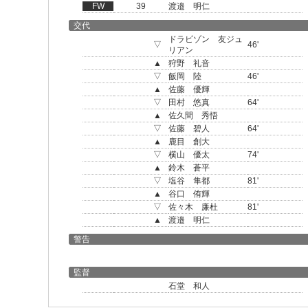
FW
39
渡邉 明仁
交代
ドラビゾン 友ジュ
▽
46'
リアン
▲
狩野 礼音
▽
飯岡 陸
46'
▲
佐藤 優輝
▽
田村 悠真
64'
▲
佐久間 秀悟
▽
佐藤 碧人
64'
▲
鹿目 創大
▽
横山 優太
74'
▲
鈴木 蒼平
▽
塩谷 隼都
81'
▲
谷口 侑輝
▽
佐々木 廉杜
81'
▲
渡邉 明仁
警告
監督
石堂 和人