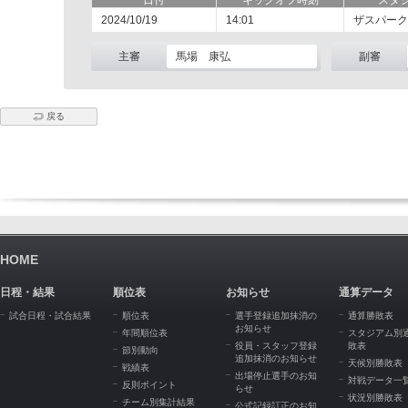
日付
キックオフ時刻
スタ
2024/10/19
14:01
ザスパーク
主審
馬場 康弘
副審
戻る
HOME
日程・結果
順位表
お知らせ
通算データ
試合日程・試合結果
順位表
選手登録追加抹消の
通算勝敗表
お知らせ
年間順位表
スタジアム別
役員・スタッフ登録
敗表
節別動向
追加抹消のお知らせ
天候別勝敗表
戦績表
出場停止選手のお知
対戦データ一
反則ポイント
らせ
状況別勝敗表
チーム別集計結果
公式記録訂正のお知