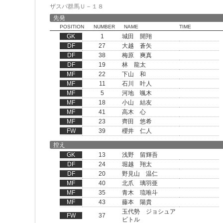
ザスパ群馬Ｕ－１８
先発
POSITION
NUMBER
NAME
TIME
GK
1
城田 開翔
DF
27
大越 蒼矢
DF
38
梅原 爽真
DF
19
林 龍太
MF
22
下山 和
MF
11
石川 叶人
MF
5
河地 颯木
MF
18
小山 結友
MF
41
高木 心
MF
23
齊田 悠希
FW
39
櫻井 仁人
控え
GK
13
浅野 留輝吾
DF
24
堀越 翔太
DF
20
野見山 温仁
MF
40
北爪 璃羽亜
MF
35
青木 琉唯斗
MF
43
藤本 陽貴
玉代勢 ジョシュア
FW
37
ビトル