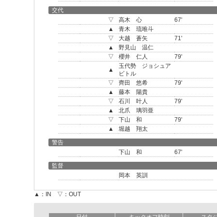
交代
▽
高木 心
67'
▲
青木 琉唯斗
▽
大越 蒼矢
71'
▲
野見山 温仁
▽
櫻井 仁人
79'
玉代勢 ジョシュア
▲
ビトル
▽
齊田 悠希
79'
▲
藤本 陽貴
▽
石川 叶人
79'
▲
北爪 璃羽亜
▽
下山 和
79'
▲
堀越 翔太
警告
下山 和
67'
監督
岡本 英訓
▲：IN ▽：OUT