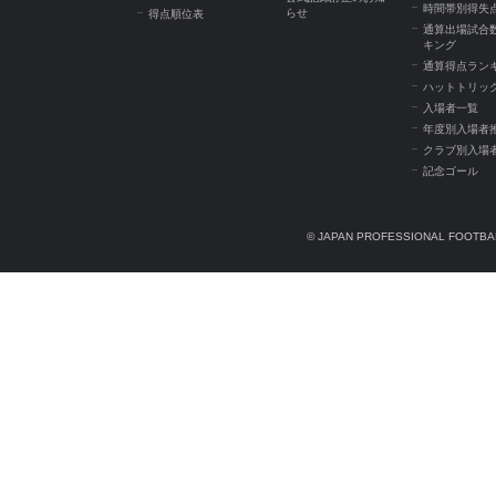
時間帯別得失
らせ
得点順位表
通算出場試合
キング
通算得点ラン
ハットトリッ
入場者一覧
年度別入場者
クラブ別入場
記念ゴール
© JAPAN PROFESSIONAL FOOTBAL