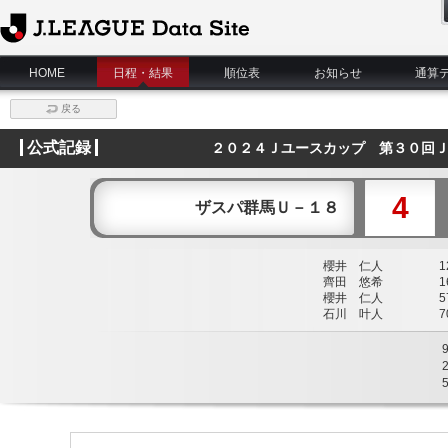
J.League Data Site
HOME
日程・結果
順位表
お知らせ
通算
戻る
公式記録
２０２４Ｊユースカップ 第３０回Ｊ
4
ザスパ群馬Ｕ－１８
櫻井 仁人
12
齊田 悠希
16
櫻井 仁人
57
石川 叶人
70