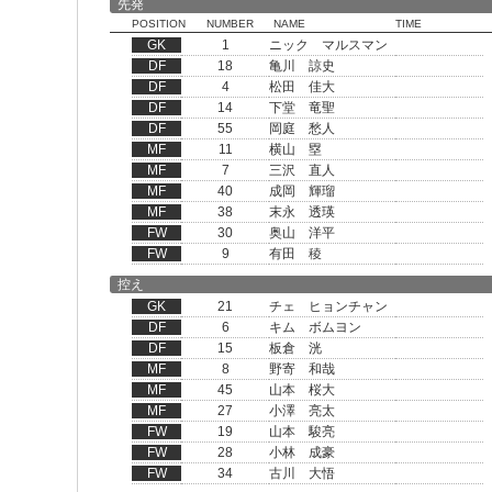
先発
POSITION
NUMBER
NAME
TIME
GK
1
ニック マルスマン
DF
18
亀川 諒史
DF
4
松田 佳大
DF
14
下堂 竜聖
DF
55
岡庭 愁人
MF
11
横山 塁
MF
7
三沢 直人
MF
40
成岡 輝瑠
MF
38
末永 透瑛
FW
30
奥山 洋平
FW
9
有田 稜
控え
GK
21
チェ ヒョンチャン
DF
6
キム ボムヨン
DF
15
板倉 洸
MF
8
野寄 和哉
MF
45
山本 桜大
MF
27
小澤 亮太
FW
19
山本 駿亮
FW
28
小林 成豪
FW
34
古川 大悟