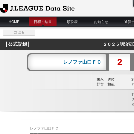
J.League Data Site
HOME
日程・結果
順位表
お知らせ
通算
戻る
公式記録
２０２５明治安
2
レノファ山口ＦＣ
末永 透瑛
39
野寄 和哉
79
1
レノファ山口ＦＣ