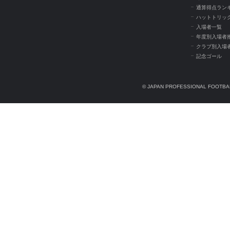
通算得点ラン
ハットトリッ
入場者一覧
年度別入場者
クラブ別入場
記念ゴール
© JAPAN PROFESSIONAL FOOTBAL