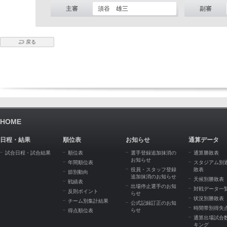
主審
須谷 雄三
副審
戻る
HOME
日程・結果
順位表
お知らせ
通算データ
試合日程・試合結果
順位表
選手登録追加抹消の
通算勝敗表
お知らせ
年間順位表
スタジアム別
役員・スタッフ登録
敗表
節別動向
追加抹消のお知らせ
天候別勝敗表
戦績表
出場停止選手のお知
対戦データ一
反則ポイント
らせ
状況別勝敗表
チーム別集計結果
公式記録訂正のお知
時間帯別得失
らせ
得点順位表
通算出場試合
キング