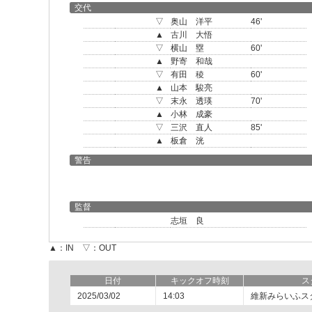
交代
▽
奥山 洋平
46'
▲
古川 大悟
▽
横山 塁
60'
▲
野寄 和哉
▽
有田 稜
60'
▲
山本 駿亮
▽
末永 透瑛
70'
▲
小林 成豪
▽
三沢 直人
85'
▲
板倉 洸
警告
監督
志垣 良
▲：IN ▽：OUT
日付
キックオフ時刻
ス
2025/03/02
14:03
維新みらいふス