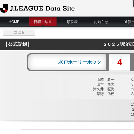
J.League Data Site
HOME
日程・結果
順位表
お知らせ
通算
戻る
公式記録
２０２５明治安
4
水戸ホーリーホック
山﨑 希一
02
山本 隼大
31
津久井 匠海
58
草野 侑己
88
1
1