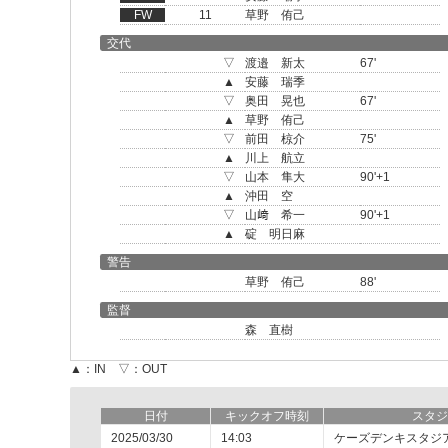
FW
11
草野 侑己
交代
▽
渡邉 新太
67'
▲
安藤 瑞季
▽
奥田 晃也
67'
▲
草野 侑己
▽
前田 椋介
75'
▲
川上 航立
▽
山本 隼大
90'+1
▲
沖田 空
▽
山﨑 希一
90'+1
▲
碇 明日麻
警告
草野 侑己
88'
監督
森 直樹
▲：IN ▽：OUT
日付
キックオフ時刻
スタジ
2025/03/30
14:03
ケーズデンキスタジ