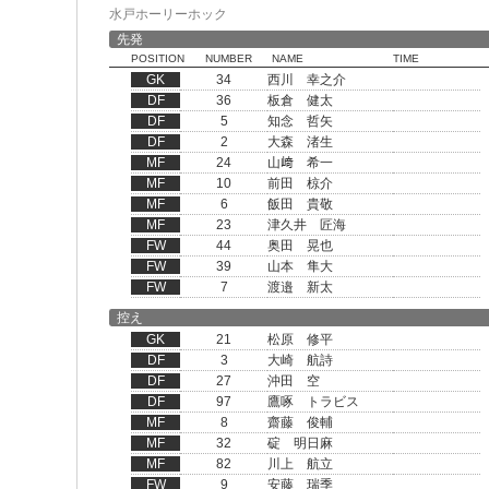
水戸ホーリーホック
先発
POSITION
NUMBER
NAME
TIME
GK
34
西川 幸之介
DF
36
板倉 健太
DF
5
知念 哲矢
DF
2
大森 渚生
MF
24
山﨑 希一
MF
10
前田 椋介
MF
6
飯田 貴敬
MF
23
津久井 匠海
FW
44
奥田 晃也
FW
39
山本 隼大
FW
7
渡邉 新太
控え
GK
21
松原 修平
DF
3
大崎 航詩
DF
27
沖田 空
DF
97
鷹啄 トラビス
MF
8
齋藤 俊輔
MF
32
碇 明日麻
MF
82
川上 航立
FW
9
安藤 瑞季