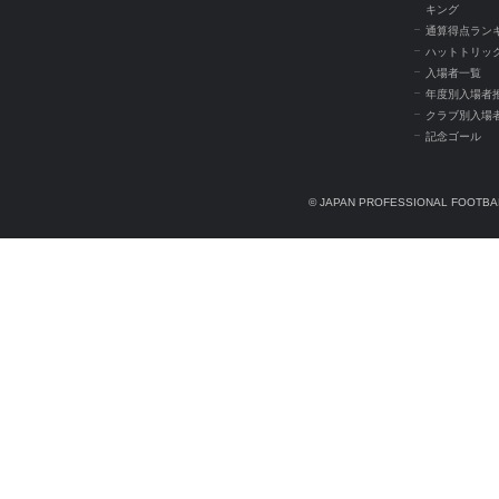
キング
通算得点ラン
ハットトリッ
入場者一覧
年度別入場者
クラブ別入場
記念ゴール
© JAPAN PROFESSIONAL FOOTBAL