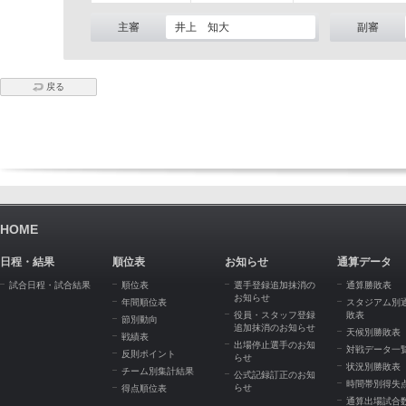
主審
井上 知大
副審
戻る
HOME
日程・結果
順位表
お知らせ
通算データ
試合日程・試合結果
順位表
選手登録追加抹消の
通算勝敗表
お知らせ
年間順位表
スタジアム別
役員・スタッフ登録
敗表
節別動向
追加抹消のお知らせ
天候別勝敗表
戦績表
出場停止選手のお知
対戦データ一
反則ポイント
らせ
状況別勝敗表
チーム別集計結果
公式記録訂正のお知
時間帯別得失
らせ
得点順位表
通算出場試合