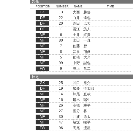
先発
POSITION
NUMBER
NAME
TIME
GK
13
大西 勝俉
DF
22
白井 達也
DF
20
蓑田 広大
DF
11
雪江 悠人
MF
6
土井 紅貴
MF
80
永田 一真
MF
7
佐藤 碧
MF
8
音泉 翔眞
MF
5
稲積 大介
MF
99
中野 誠也
FW
9
澤上 竜二
控え
GK
25
谷口 裕介
DF
19
加藤 慎太郎
MF
14
妹尾 直哉
MF
16
鏑木 瑞生
MF
26
高橋 耕平
MF
27
國分 将
MF
30
井波 勇太
MF
47
脇坂 崚平
FW
96
髙尾 流星