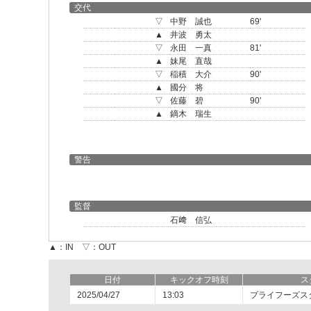
交代
▽
中野 誠也
69'
▲
井波 勇太
▽
永田 一真
81'
▲
妹尾 直哉
▽
稲積 大介
90'
▲
國分 将
▽
佐藤 碧
90'
▲
鏑木 瑞生
警告
監督
石﨑 信弘
▲：IN ▽：OUT
日付
キックオフ時刻
ス
2025/04/27
13:03
プライフーズス