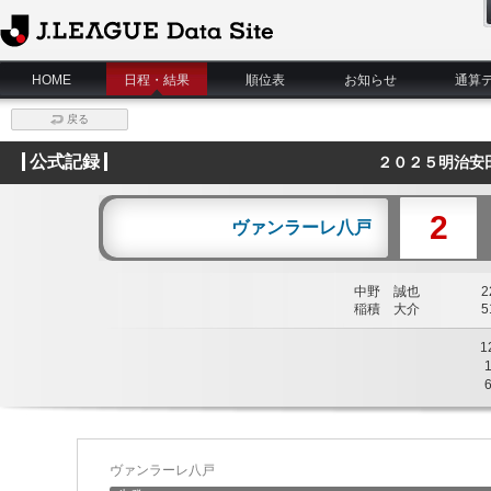
J.League Data Site
HOME
日程・結果
順位表
お知らせ
通算
戻る
公式記録
２０２５明治安
2
ヴァンラーレ八戸
中野 誠也
22
稲積 大介
51
1
ヴァンラーレ八戸