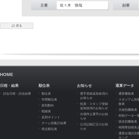
主審
佐々木 慎哉
副審
戻る
HOME
日程・結果
順位表
お知らせ
通算データ
試合日程・試合結果
順位表
選手登録追加抹消の
通算勝敗表
お知らせ
年間順位表
スタジアム別
役員・スタッフ登録
敗表
節別動向
追加抹消のお知らせ
天候別勝敗表
戦績表
出場停止選手のお知
対戦データ一
反則ポイント
らせ
状況別勝敗表
チーム別集計結果
公式記録訂正のお知
時間帯別得失
らせ
得点順位表
通算出場試合
キング