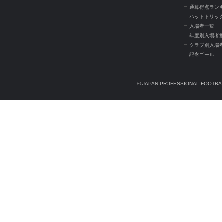
通算得点ラン
ハットトリッ
入場者一覧
年度別入場者
クラブ別入場
記念ゴール
© JAPAN PROFESSIONAL FOOTBAL