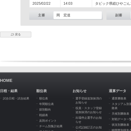
2025/02/22
14:03
タピック県総ひやごん
主審
岡 宏道
副審
戻る
HOME
日程・結果
順位表
お知らせ
通算データ
試合日程・試合結果
順位表
選手登録追加抹消の
通算勝敗表
お知らせ
年間順位表
スタジアム別
役員・スタッフ登録
敗表
節別動向
追加抹消のお知らせ
天候別勝敗表
戦績表
出場停止選手のお知
対戦データ一
反則ポイント
らせ
状況別勝敗表
チーム別集計結果
公式記録訂正のお知
時間帯別得失