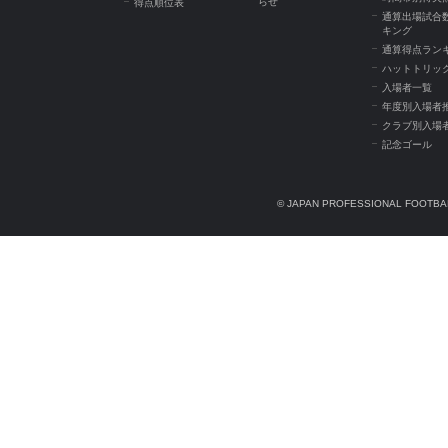
らせ
得点順位表
通算出場試合
キング
通算得点ラン
ハットトリッ
入場者一覧
年度別入場者
クラブ別入場
記念ゴール
© JAPAN PROFESSIONAL FOOTBAL