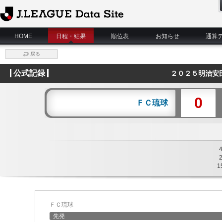
J.League Data Site
HOME
日程・結果
順位表
お知らせ
通算
戻る
公式記録
２０２５明治安
0
ＦＣ琉球
1
ＦＣ琉球
先発