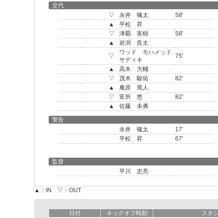
交代
▽
永井 颯太
58'
▲
平松 昇
▽
津覇 実樹
58'
▲
岩渕 良太
ワッド モハメッド
▽
75'
サディキ
▲
高木 大輔
▽
茂木 駿佑
82'
▲
庵原 篤人
▽
富所 悠
82'
▲
佐藤 未勇
警告
永井 颯太
17'
平松 昇
67'
監督
平川 忠亮
▲：IN ▽：OUT
日付
キックオフ時刻
スタ