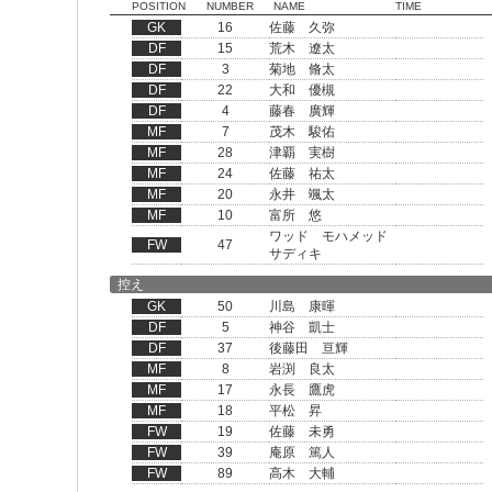
POSITION
NUMBER
NAME
TIME
GK
16
佐藤 久弥
DF
15
荒木 遼太
DF
3
菊地 脩太
DF
22
大和 優槻
DF
4
藤春 廣輝
MF
7
茂木 駿佑
MF
28
津覇 実樹
MF
24
佐藤 祐太
MF
20
永井 颯太
MF
10
富所 悠
ワッド モハメッド
FW
47
サディキ
控え
GK
50
川島 康暉
DF
5
神谷 凱士
DF
37
後藤田 亘輝
MF
8
岩渕 良太
MF
17
永長 鷹虎
MF
18
平松 昇
FW
19
佐藤 未勇
FW
39
庵原 篤人
FW
89
高木 大輔