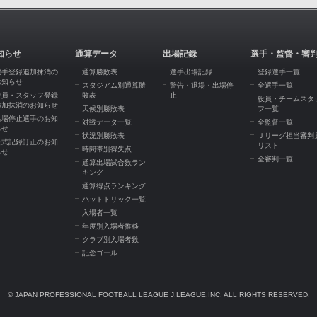
知らせ
通算データ
出場記録
選手・監督・審
選手登録追加抹消の
通算勝敗表
選手出場記録
登録選手一覧
お知らせ
スタジアム別通算勝
警告・退場・出場停
全選手一覧
役員・スタッフ登録
敗表
止
役員・チームスタ
追加抹消のお知らせ
天候別勝敗表
フ一覧
出場停止選手のお知
対戦データ一覧
全監督一覧
らせ
状況別勝敗表
Ｊリーグ担当審判
公式記録訂正のお知
リスト
時間帯別得失点
らせ
全審判一覧
通算出場試合数ラン
キング
通算得点ランキング
ハットトリック一覧
入場者一覧
年度別入場者推移
クラブ別入場者数
記念ゴール
© JAPAN PROFESSIONAL FOOTBALL LEAGUE J.LEAGUE,INC. ALL RIGHTS RESERVED.