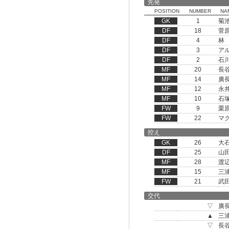
先発
POSITION
NUMBER
NA
GK
1
菊
DF
18
菅
DF
4
林
DF
3
ア
DF
2
石
MF
20
長
MF
14
廣
MF
12
永
MF
10
石
FW
9
栗
FW
22
マ
控え
GK
26
大
DF
25
山
MF
28
渡
MF
15
三
FW
21
武
交代
▽
廣
▲
三
▽
長