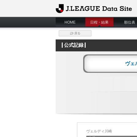
J.League Data Site
HOME
日程・結果
順位表
戻る
公式記録
ヴェ
ヴェルディ川崎