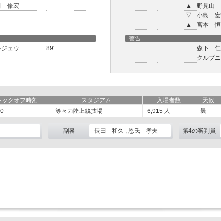
田 修宏
▲
野見山 
▽
小島 宏
▲
宮本 恒
警告
ルジェウ
89'
森下 仁
クルプニ
キックオフ時刻
スタジアム
入場者数
天候
00
等々力陸上競技場
6,915
人
曇
副審
長田 和久 , 恩氏 孝夫
第4の審判員