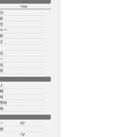
TIME
治
起
忠
キー
裕
之
志
一
信
美
人
輔
靖
秀樹
雄
一
45'
雄
79'