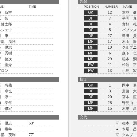
先発
ME
TIME
POSITION
NUMBER
NAME
池 新吉
GK
12
本並 健
原 智
DF
7
平岡 直
 健太郎
DF
4
實好 礼
ルジェウ
DF
5
バブンス
川 康
DF
27
島田 貴
谷部 茂利
MF
17
木山 隆
長 優志
MF
10
クルプニ
井 秀樹
MF
6
森下 仁
塚 啓次
MF
29
稲本 潤
原 圭介
FW
11
松波 正
グロン
FW
13
小島 宏
控え
石 尚哉
GK
1
岡中 勇
田 卓也
DF
3
斎藤 大
辺 淳一
DF
20
宮本 恒
浦 泰年
MF
28
野見山 
田 修宏
MF
15
木場 昌
交代
長 優志
63'
▽
稲本 潤
浦 泰年
▲
木場 昌
谷部 茂利
77'
▽
クルプニ