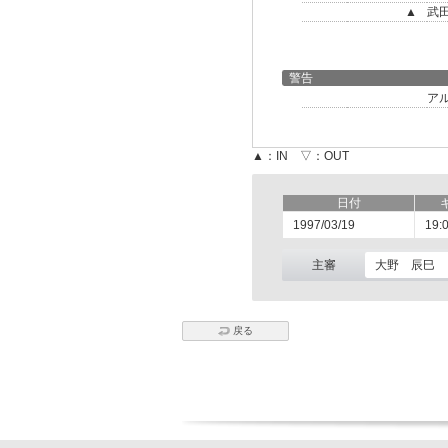
▲
武
警告
ア
▲：IN ▽：OUT
日付
1997/03/19
19:
主審
大野 辰巳
戻る