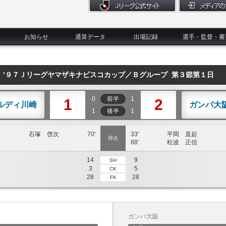
お知らせ
通算データ
出場記録
選手・監督・審
’９７Ｊリーグヤマザキナビスコカップ／Ｂグループ 第３節第１日
0
前半
1
1
2
ルディ川崎
ガンバ大
1
後半
1
石塚 啓次
70'
33'
平岡 直起
得点
88'
松波 正信
14
9
SH
3
5
CK
28
28
FK
ガンバ大阪