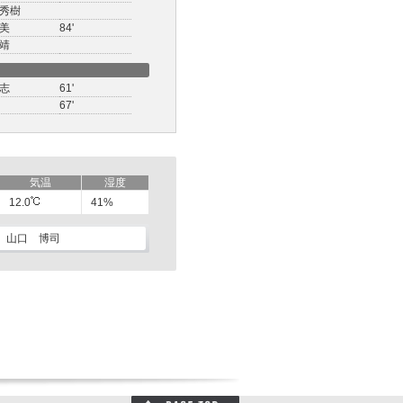
秀樹
美
84'
靖
志
61'
67'
気温
湿度
12.0
41%
山口 博司