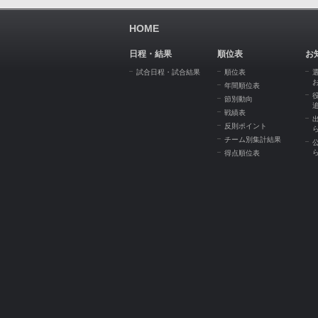
HOME
日程・結果
順位表
お
試合日程・試合結果
順位表
年間順位表
節別動向
戦績表
反則ポイント
チーム別集計結果
得点順位表