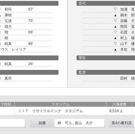
交代
平 和司
67'
▽
加瀬 直
島 康樹
▲
鵜木 郁
倉 弘達
75'
▽
加藤 大
中 雄大
▲
熊田 直
木 翔
86'
▽
石渡 ネ
上 樹
▲
村上 陽
崎 純真
86'
▽
山下 優
テウス レイリア
▲
木吹 翔
警告
崎 純真
26'
監督
塚 真司
田村 雄
オフ時刻
スタジアム
入場者数
ＪＩＴ リサイクルインク スタジアム
6,516
人
副審
林 可人 , 畠山 大介
第4の審判員