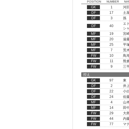
POSITION
NUMBER
NA
GK
1
河
DF
17
土
DF
3
孫
エ
DF
40
シ
MF
19
宮
MF
20
遠
MF
25
平
MF
7
荒
FW
10
鳥
FW
11
熊
FW
9
三
控え
GK
97
東
DF
2
井
DF
22
小
DF
24
佐
MF
4
山
MF
14
田
FW
29
大
FW
44
内
FW
77
マ