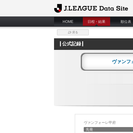
J.League Data Site
HOME
日程・結果
順位表
戻る
公式記録
ヴァンフ
ヴァンフォーレ甲府
先発