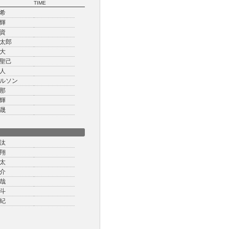
TIME
希
輝
資
太郎
大
聖己
人
ルソン
那
輝
晟
汰
翔
太
介
哉
斗
紀