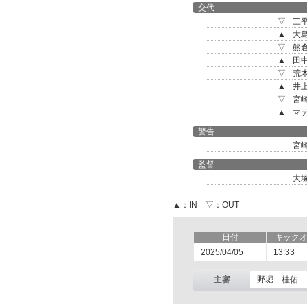
交代
▽
三
▲
大
▽
熊
▲
田
▽
荒
▲
井
▽
宮
▲
マ
警告
宮
監督
大
▲：IN ▽：OUT
日付
キック
2025/04/05
13:33
主審
野堀 桂佑