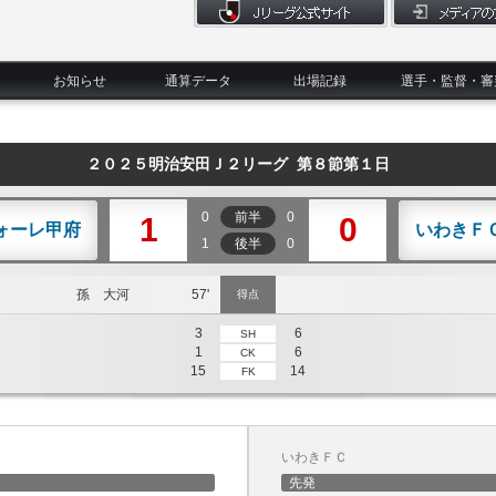
お知らせ
通算データ
出場記録
選手・監督・審
２０２５明治安田Ｊ２リーグ 第８節第１日
0
前半
0
1
0
ォーレ甲府
いわきＦ
1
後半
0
孫 大河
57'
得点
3
6
SH
1
6
CK
15
14
FK
いわきＦＣ
先発