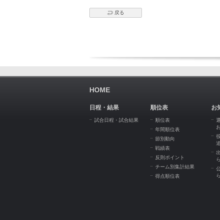
戻る
HOME
日程・結果
順位表
お
試合日程・試合結果
順位表
年間順位表
節別動向
戦績表
反則ポイント
チーム別集計結果
得点順位表