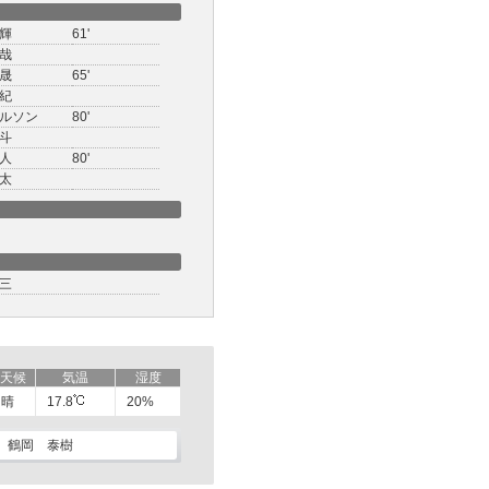
輝
61'
哉
晟
65'
紀
ルソン
80'
斗
人
80'
太
三
天候
気温
湿度
晴
17.8
20%
鶴岡 泰樹