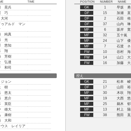
ME
TIME
POSITION
NUMBER
NAME
田 晃兵
GK
1
早坂 勇
屋 巧
DF
15
加瀬 直
 大河
DF
2
石田 侑
ドゥアルド マン
DF
37
山内 琳
ャ
MF
6
坂岸 寛
崎 純真
MF
32
五十嵐 
藤 光
MF
24
山下 優
塚 悠知
MF
7
石渡 ネ
木 翔
FW
10
谷村 海
海 芳樹
FW
14
山口 大
倉 弘達
FW
16
加藤 大
平 和司
控え
 ジョン
GK
21
松本 崚
上 樹
DF
17
山田 裕
出 悠太
MF
30
木吹 翔
藤 恵介
MF
19
大西 悠
本 英臣
MF
25
鵜木 郁
中 雄大
MF
13
村上 陽
島 康樹
FW
38
熊田 直
藤 大和
テウス レイリア