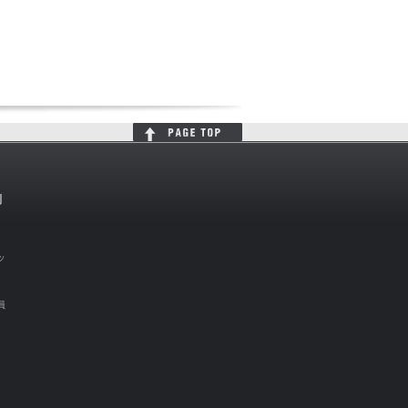
判
ッ
員