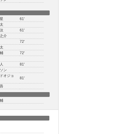
星
61'
太
汰
61'
之介
72'
太
輔
72'
人
81'
ソン
ドオジョ
81'
吾
輔