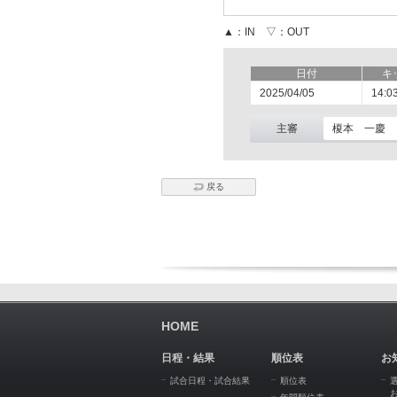
▲：IN ▽：OUT
日付
キ
2025/04/05
14:0
主審
榎本 一慶
戻る
HOME
日程・結果
順位表
お
試合日程・試合結果
順位表