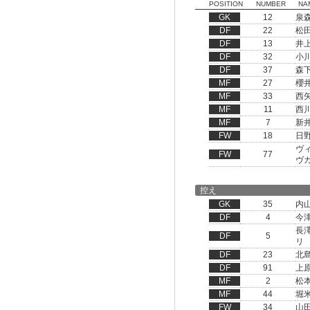
POSITION
NUMBER
NA
GK
12
泉
DF
22
松
DF
13
井
DF
32
小
DF
37
森
MF
27
櫻
MF
33
西
MF
11
西
MF
7
新
FW
18
日
ヴ
FW
77
ヴ
控え
GK
35
内
DF
4
今
長
DF
5
リ
DF
23
北
DF
91
上
MF
2
松
MF
44
堀
FW
34
山