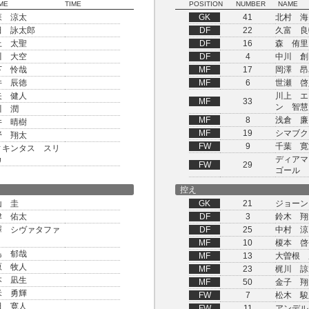
ME
TIME
POSITION
NUMBER
NAME
森 涼太
GK
41
北村 海
田 詠太郎
DF
22
久富 良
上 太聖
DF
16
森 侑里
川 大空
DF
4
中川 創
下 怜哉
MF
17
岡澤 昂
井 辰徳
MF
6
世瀬 啓
矢 健人
川上 エ
MF
33
ン 智慧
川 潤
MF
8
浅倉 廉
井 晴樹
MF
19
シマブク
野 翔太
FW
9
千葉 寛
ィキンタス スリ
カ
ディアマ
FW
29
ゴール
控え
山 圭
GK
21
ジョーン
津 佑太
DF
3
鈴木 翔
澤 シヴァタファ
DF
25
中村 涼
MF
10
榎本 啓
島 郁哉
MF
13
大曽根 
原 牧人
MF
23
梶川 諒
本 凪生
MF
50
金子 翔
米 勇輝
FW
7
松木 駿
田 寛人
FW
11
アンデル