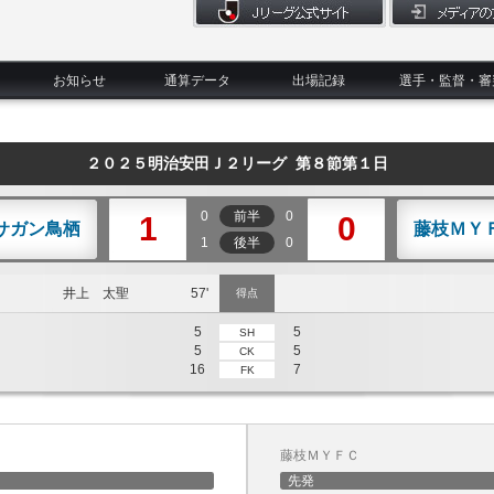
お知らせ
通算データ
出場記録
選手・監督・審
２０２５明治安田Ｊ２リーグ 第８節第１日
0
前半
0
1
0
サガン鳥栖
藤枝ＭＹ
1
後半
0
井上 太聖
57'
得点
5
5
SH
5
5
CK
16
7
FK
藤枝ＭＹＦＣ
先発