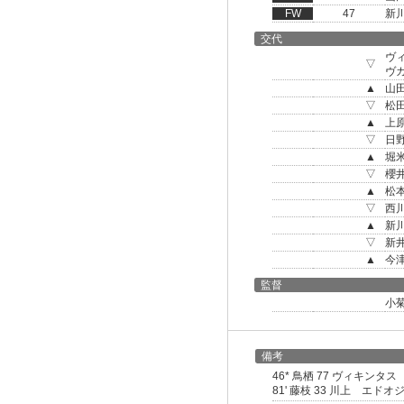
FW
47
新
交代
ヴ
▽
ヴ
▲
山
▽
松
▲
上
▽
日
▲
堀
▽
櫻
▲
松
▽
西
▲
新
▽
新
▲
今
監督
小
備考
46* 鳥栖 77 ヴィキン
81' 藤枝 33 川上 