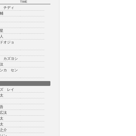
TIME
 チディ
輔
星
人
ドオジョ
 カズヨシ
汰
ンカ セン
ズ レイ
太
吾
広汰
太
太
之介
ソン