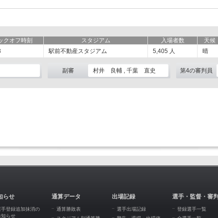
ックオフ時刻
スタジアム
入場者数
天候
3
駅前不動産スタジアム
5,405
人
晴
副審
村井 良輔 , 千葉 直史
第4の審判員
知らせ
通算データ
出場記録
選手・監督・審
選手登録追加抹消の
通算勝敗表
選手出場記録
登録選手一覧
お知らせ