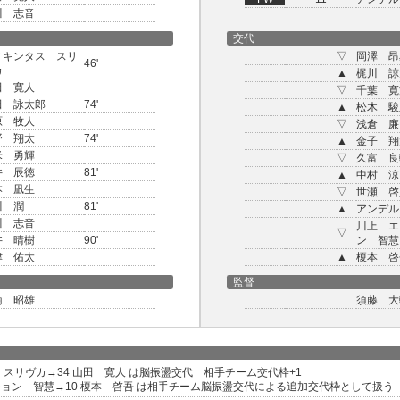
川 志音
交代
ィキンタス スリ
▽
岡澤 昂
46'
カ
▲
梶川 諒
田 寛人
▽
千葉 寛
田 詠太郎
74'
▲
松木 駿
原 牧人
▽
浅倉 廉
野 翔太
74'
▲
金子 翔
米 勇輝
▽
久富 良
井 辰徳
81'
▲
中村 涼
本 凪生
▽
世瀬 啓
川 潤
81'
▲
アンデル
川 志音
川上 エ
▽
井 晴樹
90'
ン 智慧
津 佑太
▲
榎本 啓
監督
菊 昭雄
須藤 大
タス スリヴカ→34 山田 寛人 は脳振盪交代 相手チーム交代枠+1
エドオジョン 智慧→10 榎本 啓吾 は相手チーム脳振盪交代による追加交代枠として扱う