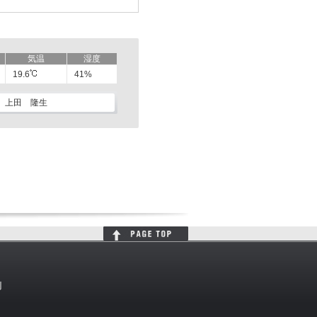
気温
湿度
19.6
41%
上田 隆生
判