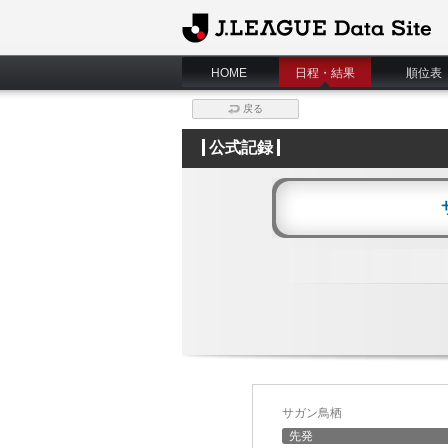
J.League Data Site
HOME
日程・結果
順位表
戻る
公式記録
サガン鳥栖
先発