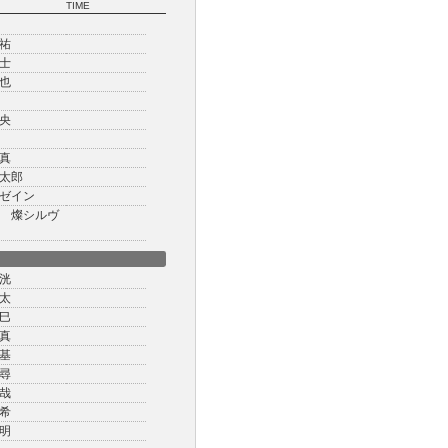
TIME
祐
士
也
央
真
太郎
ゼイン
 燦シルヴ
洸
太
巳
真
基
尋
哉
希
明