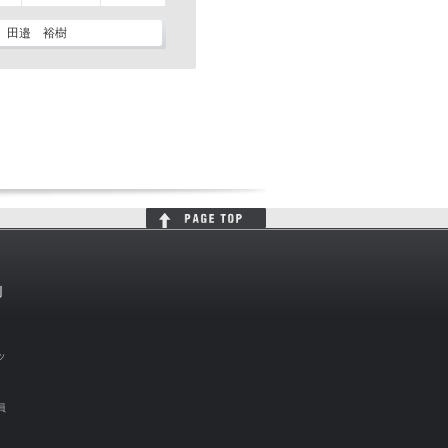
田邉 裕樹
判
ッ
員