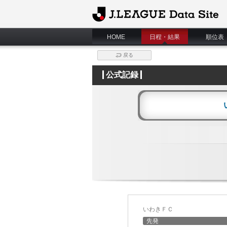
J.League Data Site
HOME
日程・結果
順位表
戻る
公式記録
いわきＦＣ
先発