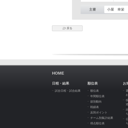
主審
小屋 幸栄
戻る
HOME
日程・結果
順位表
お
試合日程・試合結果
順位表
年間順位表
節別動向
戦績表
反則ポイント
チーム別集計結果
得点順位表