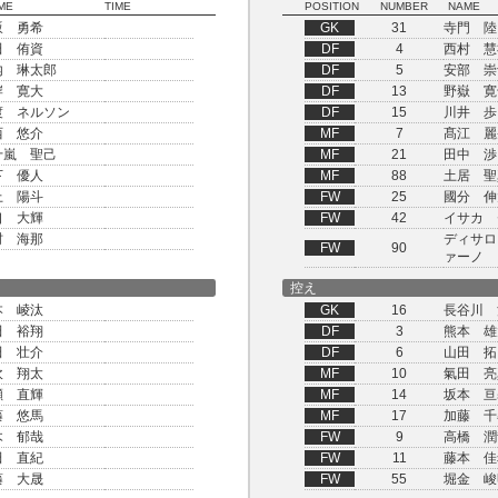
ME
TIME
POSITION
NUMBER
NAME
坂 勇希
GK
31
寺門 陸
田 侑資
DF
4
西村 慧
内 琳太郎
DF
5
安部 崇
岸 寛大
DF
13
野嶽 寛
渡 ネルソン
DF
15
川井 歩
西 悠介
MF
7
髙江 麗
十嵐 聖己
MF
21
田中 渉
下 優人
MF
88
土居 聖
上 陽斗
FW
25
國分 伸
口 大輝
FW
42
イサカ 
村 海那
ディサロ
FW
90
ァーノ
控え
本 崚汰
GK
16
長谷川 
田 裕翔
DF
3
熊本 雄
田 壮介
DF
6
山田 拓
吹 翔太
MF
10
氣田 亮
瀬 直輝
MF
14
坂本 亘
藤 悠馬
MF
17
加藤 千
木 郁哉
FW
9
高橋 潤
田 直紀
FW
11
藤本 佳
藤 大晟
FW
55
堀金 峻