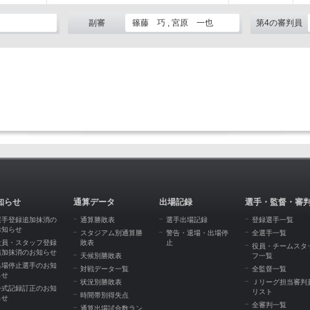
副審
篠藤 巧 , 宮原 一也
第4の審判員
知らせ
通算データ
出場記録
選手・監督・審
選手登録追加抹消の
通算勝敗表
選手出場記録
登録選手一覧
お知らせ
スタジアム別通算勝
警告・退場・出場停
全選手一覧
役員・スタッフ登録
敗表
止
役員・チームスタ
追加抹消のお知らせ
天候別勝敗表
フ一覧
出場停止選手のお知
対戦データ一覧
全監督一覧
らせ
状況別勝敗表
Ｊリーグ担当審判
公式記録訂正のお知
リスト
時間帯別得失点
らせ
全審判一覧
通算出場試合数ラン