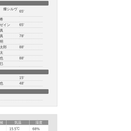
 燦シルヴ
65'
希
ゼイン
65'
真
真
78'
明
太郎
88'
太
也
88'
巳
15'
也
48'
候
気温
湿度
15.5
68%