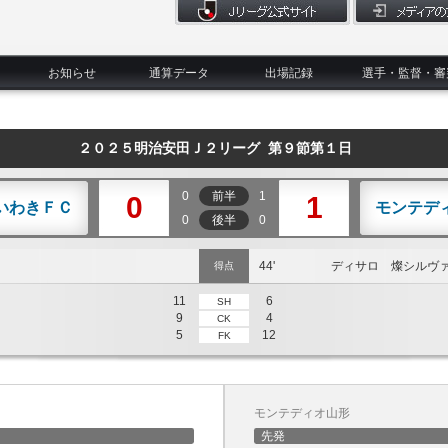
お知らせ
通算データ
出場記録
選手・監督・審
２０２５明治安田Ｊ２リーグ 第９節第１日
0
前半
1
0
1
いわきＦＣ
モンテデ
0
後半
0
44'
ディサロ 燦シルヴ
得点
11
6
SH
9
4
CK
5
12
FK
モンテディオ山形
先発