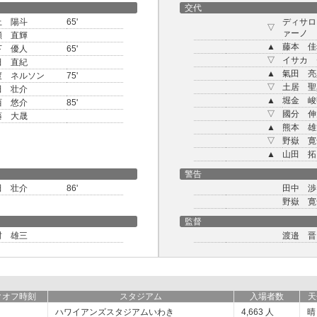
交代
上 陽斗
65'
ディサロ
▽
ァーノ
瀬 直輝
▲
藤本 佳
下 優人
65'
▽
イサカ 
田 直紀
▲
氣田 亮
渡 ネルソン
75'
▽
土居 聖
田 壮介
▲
堀金 峻
西 悠介
85'
▽
國分 伸
藤 大晟
▲
熊本 雄
▽
野嶽 寛
▲
山田 拓
警告
田 壮介
86'
田中 渉
野嶽 寛
監督
村 雄三
渡邉 晋
クオフ時刻
スタジアム
入場者数
天
ハワイアンズスタジアムいわき
4,663
人
晴