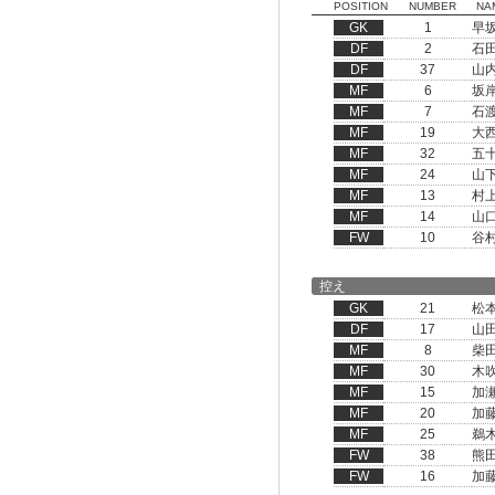
POSITION
NUMBER
NA
GK
1
早
DF
2
石
DF
37
山
MF
6
坂
MF
7
石
MF
19
大
MF
32
五
MF
24
山
MF
13
村
MF
14
山
FW
10
谷
控え
GK
21
松
DF
17
山
MF
8
柴
MF
30
木
MF
15
加
MF
20
加
MF
25
鵜
FW
38
熊
FW
16
加