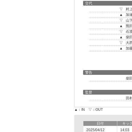
交代
▽
村
▲
加
▽
山
▲
熊
▽
石
▲
柴
▽
大
▲
加
警告
柴
監督
田
▲：IN ▽：OUT
日付
キッ
2025/04/12
14:03