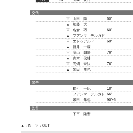
交代
▽
山田 陸
50'
▲
加藤 大
▽
名倉 巧
60'
▲
フアンマ デルガド
▽
エドゥアルド
60'
▲
新井 一耀
▽
増山 朝陽
76'
▲
青木 俊輔
▽
高畑 奎汰
76'
▲
米田 隼也
警告
櫛引 一紀
18'
フアンマ デルガド
66'
米田 隼也
90'+6
監督
下平 隆宏
▲：IN ▽：OUT