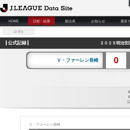
J.League Data Site
HOME
日程・結果
順位表
お知らせ
通算
戻る
公式記録
２０２５明治安
0
Ｖ・ファーレン長崎
1
Ｖ・ファーレン長崎