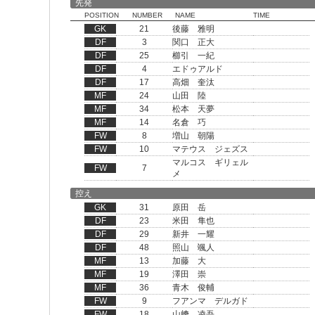
先発
POSITION
NUMBER
NAME
TIME
GK
21
後藤 雅明
DF
3
関口 正大
DF
25
櫛引 一紀
DF
4
エドゥアルド
DF
17
高畑 奎汰
MF
24
山田 陸
MF
34
松本 天夢
MF
14
名倉 巧
FW
8
増山 朝陽
FW
10
マテウス ジェズス
マルコス ギリェル
FW
7
メ
控え
GK
31
原田 岳
DF
23
米田 隼也
DF
29
新井 一耀
DF
48
照山 颯人
MF
13
加藤 大
MF
19
澤田 崇
MF
36
青木 俊輔
FW
9
フアンマ デルガド
FW
18
山﨑 凌吾