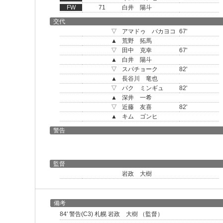
FW
71
白井 陽斗
交代
▽
アマドゥ バカヨコ
67'
▲
荒野 拓馬
▽
田中 克幸
67'
▲
白井 陽斗
▽
スパチョーク
82'
▲
長谷川 竜也
▽
パク ミンギュ
82'
▲
深井 一希
▽
近藤 友喜
82'
▲
キム ゴンヒ
警告
監督
岩政 大樹
備考
84' 警告(C3) 札幌 岩政 大樹 （監督）