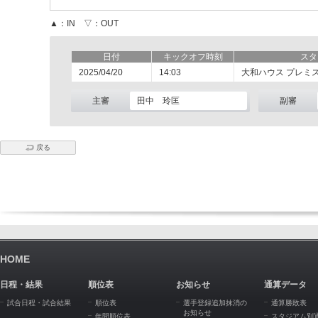
▲：IN ▽：OUT
日付
キックオフ時刻
スタ
2025/04/20
14:03
大和ハウス プレミ
主審
田中 玲匡
副審
戻る
HOME
日程・結果
順位表
お知らせ
通算データ
試合日程・試合結果
順位表
選手登録追加抹消の
通算勝敗表
お知らせ
年間順位表
スタジアム別