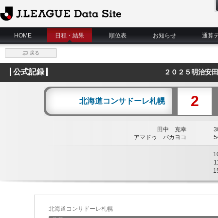
J.League Data Site
HOME
日程・結果
順位表
お知らせ
通算
戻る
公式記録
２０２５明治安田
2
北海道コンサドーレ札幌
田中 克幸
30
アマドゥ バカヨコ
54
1
1
1
北海道コンサドーレ札幌