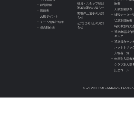
役員・スタッフ登録
敗表
節別動向
追加抹消のお知らせ
天候別勝敗表
戦績表
出場停止選手のお知
対戦データ一
反則ポイント
らせ
状況別勝敗表
チーム別集計結果
公式記録訂正のお知
時間帯別得失
らせ
得点順位表
通算出場試合
キング
通算得点ラン
ハットトリッ
入場者一覧
年度別入場者
クラブ別入場
記念ゴール
© JAPAN PROFESSIONAL FOOTBAL