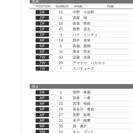
先発
POSITION
NUMBER
NAME
TIME
GK
21
中野 小次郎
DF
2
髙尾 瑠
DF
15
家泉 怜依
DF
47
西野 奨太
DF
3
パク ミンギュ
MF
14
田中 克幸
MF
6
高嶺 朋樹
MF
11
青木 亮太
FW
33
近藤 友喜
FW
20
アマドゥ バカヨコ
FW
7
スパチョーク
控え
GK
1
菅野 孝憲
MF
8
深井 一希
MF
10
宮澤 裕樹
MF
16
長谷川 竜也
MF
27
荒野 拓馬
MF
31
木戸 柊摩
MF
35
原 康介
FW
13
キム ゴンヒ