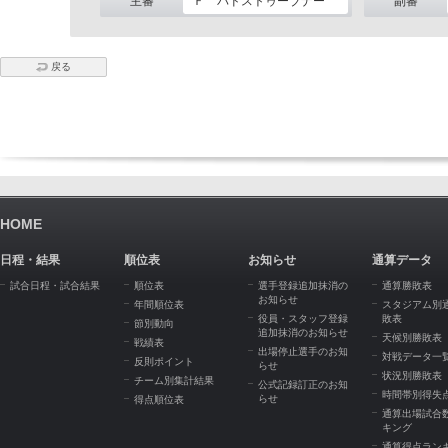
主審
Ｆ バドストゥーブナー
副審
戻る
HOME
日程・結果
順位表
お知らせ
通算データ
試合日程・試合結果
順位表
選手登録追加抹消の
通算勝敗表
お知らせ
年間順位表
スタジアム別
役員・スタッフ登録
敗表
節別動向
追加抹消のお知らせ
天候別勝敗表
戦績表
出場停止選手のお知
対戦データ一
反則ポイント
らせ
状況別勝敗表
チーム別集計結果
公式記録訂正のお知
時間帯別得失
らせ
得点順位表
通算出場試合
キング
通算得点ラン