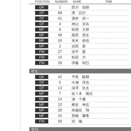
POSITION
NUMBER
NAME
TIME
GK
1
田川 知樹
DF
88
濱 託巳
DF
41
酒井 崇一
DF
4
神山 京右
MF
8
松岡 大智
MF
48
植田 啓太
MF
16
末木 裕也
MF
2
吉田 新
FW
27
吉平 翼
FW
10
松田 力
FW
18
伊藤 拓巳
控え
GK
42
平尾 駿輝
DF
5
今瀬 淳也
DF
13
深澤 壯太
MF
7
佐々木 陽次
MF
14
浦 十藏
MF
22
椎名 伸志
MF
28
布施谷 翔
MF
33
髙橋 馨希
FW
58
武 颯
交代