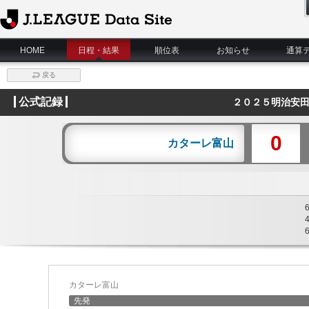
J.League Data Site
HOME
日程・結果
順位表
お知らせ
通算
戻る
公式記録
２０２５明治安田
0
カターレ富山
カターレ富山
先発