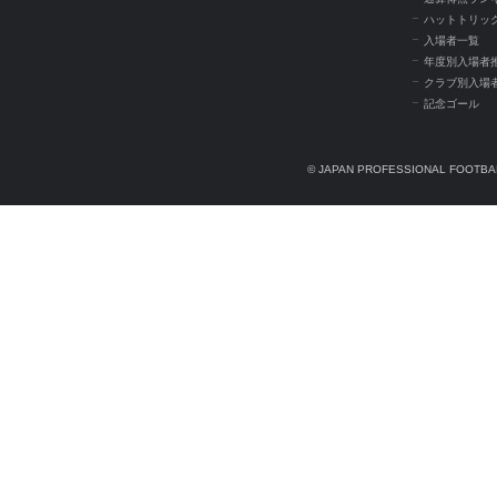
ハットトリッ
入場者一覧
年度別入場者
クラブ別入場
記念ゴール
© JAPAN PROFESSIONAL FOOTBAL