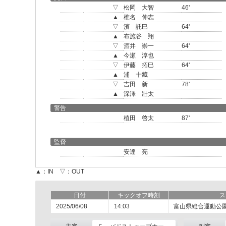
▽
松岡 大智
46'
▲
椎名 伸志
▽
濱 託巳
64'
▲
布施谷 翔
▽
酒井 崇一
64'
▲
今瀬 淳也
▽
伊藤 拓巳
64'
▲
浦 十藏
▽
吉田 新
78'
▲
深澤 壯太
警告
植田 啓太
87'
監督
安達 亮
▲：IN ▽：OUT
日付
キックオフ時刻
ス
2025/06/08
14:03
富山県総合運動公